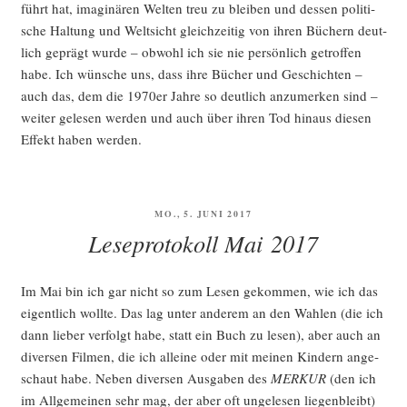
führt hat, ima­gi­nä­ren Wel­ten treu zu blei­ben und des­sen poli­ti­
sche Hal­tung und Welt­sicht gleich­zei­tig von ihren Büchern deut­
lich geprägt wur­de – obwohl ich sie nie per­sön­lich getrof­fen
habe. Ich wün­sche uns, dass ihre Bücher und Geschich­ten –
auch das, dem die 1970er Jah­re so deut­lich anzu­mer­ken sind –
wei­ter gele­sen wer­den und auch über ihren Tod hin­aus die­sen
Effekt haben werden.
VERÖFFENTLICHT
MO., 5. JUNI 2017
AM
Leseprotokoll Mai 2017
Im Mai bin ich gar nicht so zum Lesen gekom­men, wie ich das
eigent­lich woll­te. Das lag unter ande­rem an den Wah­len (die ich
dann lie­ber ver­folgt habe, statt ein Buch zu lesen), aber auch an
diver­sen Fil­men, die ich allei­ne oder mit mei­nen Kin­dern ange­
schaut habe. Neben diver­sen Aus­ga­ben des
MERKUR
(den ich
im All­ge­mei­nen sehr mag, der aber oft unge­le­sen lie­gen­bleibt)