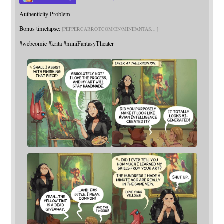
Authenticity Problem
Bonus timelapse:
PEPPERCARROT.COM/EN/MINIFANTAS
#
webcomic
#
krita
#
miniFantasyTheater