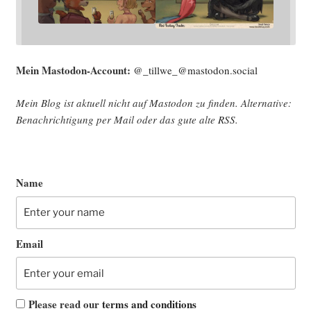
Mein Mast­o­don-Account:
@_tillwe_@mastodon.social
Mein Blog ist aktu­ell nicht auf Mast­o­don zu fin­den. Alter­na­ti­ve:
Benach­rich­ti­gung per Mail oder das gute alte
RSS
.
Name
Email
Please read our
terms and conditions