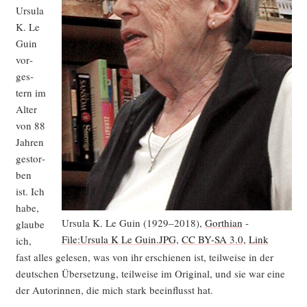
Ursu­la
K. Le
Guin
vor­
ges­
tern im
Alter
von 88
Jah­ren
gestor­
ben
ist. Ich
habe,
Ursu­la K. Le Guin (1929–2018),
Gort­hi­an
-
glau­be
File:Ursula K Le Guin.JPG
,
CC BY-SA 3.0
,
Link
ich,
fast alles gele­sen, was von ihr erschie­nen ist, teil­wei­se in der
deut­schen Über­set­zung, teil­wei­se im Ori­gi­nal, und sie war eine
der Autorin­nen, die mich stark beein­flusst hat.