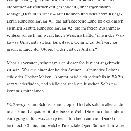
uto­pi­scher Aus­führ­lich­keit geschil­dert), aber irgend­wann
schlägt „Default“ zurück – mit Droh­nen und schwe­rem Kriegs­
ge­rät. Rand­be­din­gung #1: das auf­ge­ge­be­ne Land ist öko­lo­gisch
ziem­lich kaputt. Rand­be­din­gung #2: die im frei­en Zusam­men­
schluss vor sich hin wer­keln­den Wissenschaftler*innen der Wal­
ka­way Uni­ver­si­ty ste­hen kurz davor, Gehir­ne zu Soft­ware zu
machen. Ende der Uto­pie? Oder erst der Anfang?
Mehr zu ver­ra­ten, scheint mir an die­ser Stel­le nicht ange­bracht
zu sein. Wer aus einer der bei­den Sze­nen – alter­na­ti­ve Lebens­
sti­le oder Hacker-Maker – kommt, wird sich jeden­falls in
Wal­ka­
way
wie­der­fin­den, und viel­leicht auch ein biss­chen Selbst­er­
kennt­nis mitnehmen.
Wal­ka­way
ist am Schluss eine Uto­pie. Und als sol­che alles ande­
re als eine Blau­pau­se für die bes­se­re Welt. Die eine oder ande­re
Anre­gung dafür, was „deep tech“ in einem ande­ren Denk­kon­
text noch könn­te, und wel­che Poten­zia­le Open Source Hard­ware