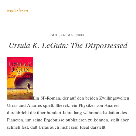
„Die
weiterlesen
fal­
sche
Schub­
VERÖFFENTLICHT
MO., 26. MAI 2008
la­
AM
Ursula K. LeGuin: The Dispossessed
de“
Ein SF-Roman, der auf den bei­den Zwil­lings­wel­ten
Urras und Anar­res spielt. She­vek, ein Phy­si­ker von Anar­res
durch­bricht die über hun­dert Jah­re lang wäh­ren­de Iso­la­ti­on des
Pla­ne­ten, um sei­ne Ergeb­nis­se publi­zie­ren zu kön­nen, stellt aber
schnell fest, daß Urras auch nicht sein Ide­al darstellt.