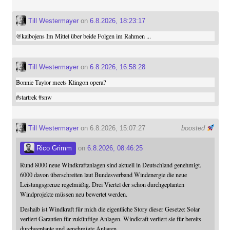
Till Westermayer
on
6.8.2026, 18:23:17
@
kaibojens
Im Mittel über beide Folgen im Rahmen ...
Till Westermayer
on
6.8.2026, 16:58:28
Bonnie Taylor meets Klingon opera?
#
startrek
#
snw
Till Westermayer
on 6.8.2026, 15:07:27
boosted
Rico Grimm
on
6.8.2026, 08:46:25
Rund 8000 neue Windkraftanlagen sind aktuell in Deutschland genehmigt.
6000 davon überschreiten laut Bundesverband Windenergie die neue
Leistungsgrenze regelmäßig. Drei Viertel der schon durchgeplanten
Windprojekte müssen neu bewertet werden.
Deshalb ist Windkraft für mich die eigentliche Story dieser Gesetze: Solar
verliert Garantien für zukünftige Anlagen. Windkraft verliert sie für bereits
durchgeplante und genehmigte Anlagen.