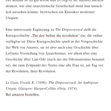
den­ken, wie eine anar­chis­ti­sche Gesell­schaft denn nun tat­säch­
lich aus­se­hen könn­te. Inzwi­schen ein Klas­si­ker moder­ner
Utopien.
Eine inter­es­san­te Ergän­zung zu
The Dis­pos­s­es­sed
stellt die
Kurz­ge­schich­te
„The day befo­re the revo­lu­ti­on“
dar, die online
ver­füg­bar ist. Die­se Kurz­ge­schich­te spielt in der Vor­ge­schich­te
der Welt von Anar­res, sie ist aber auch eine Geschich­te über
LeGu­ins Vor­stel­lung von Anar­chis­mus, vor allem aber eine
Geschich­te über Laia Odo (nach der der Odo­nia­nis­mus benannt
ist), die zum Zeit­punkt des Tex­tes eine alte Frau ist, am Tag vor
der Revo­lu­ti­on, ihrer Revolution.
Le Guin, Ursu­la K. (1996): The Dis­pos­s­es­sed. An Ambi­gous
Uto­pia. Glas­gow: Har­per­Coll­ins (Orig. 1974).
Bei ama­zon bestellen.