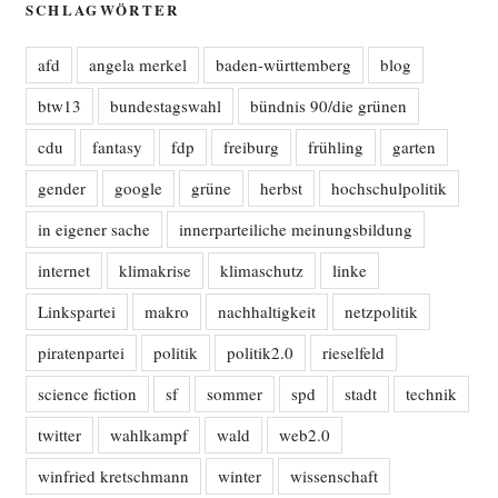
SCHLAGWÖRTER
afd
angela merkel
baden-württemberg
blog
btw13
bundestagswahl
bündnis 90/die grünen
cdu
fantasy
fdp
freiburg
frühling
garten
gender
google
grüne
herbst
hochschulpolitik
in eigener sache
innerparteiliche meinungsbildung
internet
klimakrise
klimaschutz
linke
Linkspartei
makro
nachhaltigkeit
netzpolitik
piratenpartei
politik
politik2.0
rieselfeld
science fiction
sf
sommer
spd
stadt
technik
twitter
wahlkampf
wald
web2.0
winfried kretschmann
winter
wissenschaft