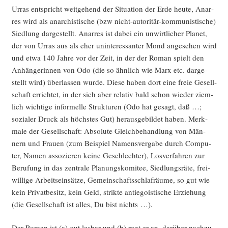
Urras ent­spricht weit­ge­hend der Situa­ti­on der Erde heu­te, Anar­
res wird als anar­chis­ti­sche (bzw nicht-auto­ri­tär-kom­mu­nis­ti­sche)
Sied­lung dar­ge­stellt. Anar­res ist dabei ein unwirt­li­cher Pla­net,
der von Urras aus als eher unin­ter­es­san­ter Mond ange­se­hen wird
und etwa 140 Jah­re vor der Zeit, in der der Roman spielt den
Anhän­ge­rin­nen von Odo (die so ähn­lich wie Marx etc. dar­ge­
stellt wird) über­las­sen wur­de. Die­se haben dort eine freie Gesell­
schaft errich­tet, in der sich aber rela­tiv bald schon wie­der ziem­
lich wich­ti­ge infor­mel­le Struk­tu­ren (Odo hat gesagt, daß …;
sozia­ler Druck als höchs­tes Gut) her­aus­ge­bil­det haben. Merk­
ma­le der Gesell­schaft: Abso­lu­te Gleich­be­hand­lung von Män­
nern und Frau­en (zum Bei­spiel Namens­ver­ga­be durch Com­pu­
ter, Namen asso­zie­ren kei­ne Geschlech­ter), Los­ver­fah­ren zur
Beru­fung in das zen­tra­le Pla­nungs­ko­mi­tee, Sied­lungs­rä­te, frei­
wil­li­ge Arbeits­ein­sät­ze, Gemein­schafts­schlaf­räu­me, so gut wie
kein Pri­vat­be­sitz, kein Geld, strik­te antie­go­is­ti­sche Erzie­hung
(die Gesell­schaft ist alles, Du bist nichts …).
Der Roman ist (a) gut les­bar und (b) regt er an, dar­über nach­zu­