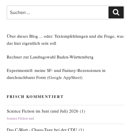
Suche
Such
nach:
Über dieses Blog ... oder: Textempfehlungen und die Frage, was
das hier eigentlich sein soll
Rechner zur Landtagswahl Baden-Württemberg
Experimentell: meine SF- und Fantasy-Rezensionen in
durchsuchbarer Form
(Google AppSheet)
FRISCH KOMMENTIERT
Science Fiction im Juni (und Juli) 2026
(
1
)
Science Fiction und
Das C-Wort - Chaos-Tage bei der CDU
(
1
)