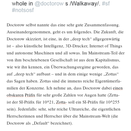
Doc­to­row selbst nann­te das eine sehr gute Zusam­men­fas­sung.
Aus­ein­an­der­ge­nom­men, geht es um fol­gen­des. Die Zukunft, die
Doc­to­row skiz­ziert, ist eine, in der „deep tech“ all­ge­gen­wär­tig
ist – also künst­li­che Intel­li­genz, 3D-Dru­cker, Inter­net of Things
und auto­no­me Maschi­nen und all sowas. Im Main­stream-Teil der
von ihm beschrie­be­nen Gesell­schaft ist aus dem Kapi­ta­lis­mus,
wie wir ihn ken­nen, ein Über­wa­chungs­re­gime gewor­den, das
auf „deep tech“ auf­baut – und in dem eini­ge weni­ge „Zot­tas“
das Sagen haben. Zot­tas sind die immens rei­che Eigen­tü­mer­fa­
mi­li­en der Kon­zer­ne. Ich neh­me an, dass Doc­to­row dabei
einen
obsku­ren
Prä­fix
für sehr gro­ße Zah­len vor Augen hat­te (Zet­ta-
ist der SI-Prä­fix für 10^21,
Zot­ta-
soll ein SI-Prä­fix für 10^255
sein). Jeden­falls: sehr, sehr rei­che Ult­ra­rei­che, die eigent­li­chen
Herr­sche­rin­nen und Herr­scher über die Main­stream-Welt (die
Doc­to­row als „Default“ bezeichnet).