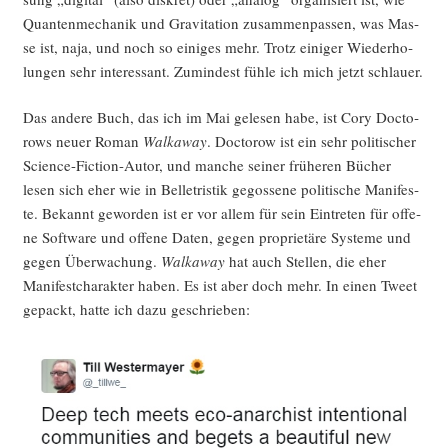
Quan­ten­me­cha­nik und Gra­vi­ta­ti­on zusam­men­pas­sen, was Mas­
se ist, naja, und noch so eini­ges mehr. Trotz eini­ger Wie­der­ho­
lun­gen sehr inter­es­sant. Zumin­dest füh­le ich mich jetzt schlauer.
Das ande­re Buch, das ich im Mai gele­sen habe, ist Cory Doc­to­
rows neu­er Roman
Wal­ka­way
. Doc­to­row ist ein sehr poli­ti­scher
Sci­ence-Fic­tion-Autor, und man­che sei­ner frü­he­ren Bücher
lesen sich eher wie in Bel­le­tris­tik gegos­se­ne poli­ti­sche Mani­fes­
te. Bekannt gewor­den ist er vor allem für sein Ein­tre­ten für offe­
ne Soft­ware und offe­ne Daten, gegen pro­prie­tä­re Sys­te­me und
gegen Über­wa­chung.
Wal­ka­way
hat auch Stel­len, die eher
Mani­fest­cha­rak­ter haben. Es ist aber doch mehr. In einen Tweet
gepackt, hat­te ich dazu geschrieben: