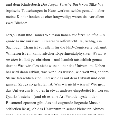
und dem Kin­der­buch
Das Augen-Ver­wirr-Buch
von Sil­ke Vry
(opti­sche Täu­schun­gen in Kunst­wer­ken; schön gemacht, aber
mei­ne Kin­der fan­den es eher lang­wei­lig) waren das vor allem
zwei Bücher:
Jor­ge Cham und Dani­el White­son haben
We have no idea – A
gui­de to the unknown uni­ver­se
ver­öf­fent­licht. Ja, rich­tig, ein
Sach­buch. Cham ist vor allem für die PhD-Comic­se­rie bekannt,
White­son ist ein kali­for­ni­scher Expe­ri­men­tal­phy­si­ker.
We have
no idea
ist flott geschrie­ben – und han­delt tat­säch­lich genau
davon: Was wir alles nicht wis­sen über das Uni­ver­sum. Neben­
bei wird dann erklärt, was wir alles wis­sen, wie weit weg ande­re
Ster­ne tat­säch­lich sind, und wie das mit dem Urknall und dem
gan­zen Zeugs so gelau­fen ist. Was wir nicht wis­sen? Wie groß
das Uni­ver­sum ist, ob es in etwas ande­res ein­ge­bet­tet ist, wor­aus
Quarks bestehen (und ob es eine Art Peri­oden­sys­tem der
Bosonen/Leptonen gibt, das auf zugrun­de lie­gen­de Mus­ter
schlie­ßen lässt), ob das Uni­ver­sum in sei­ner kleins­ten Abmes­
sung „digi­tal“ (also dis­kret) oder „ana­log“ orga­ni­siert ist, wie