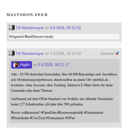
MASTODON-FEED
Till Westermayer
on
8.8.2026, 05:52:52
@
fugueish
BlackDemon (small).
Till Westermayer
on 7.8.2026, 10:12:43
boosted
Haplo
on
5.8.2026, 08:21:17
Alle ~10.700 deutschen Gemeinden, über 60.000 Ratsanträge und -beschlüsse
mit Abstimmungsergebnissen, durchsuchbar an einem Ort: ratsblick.de -
kostenlos, ohne Account, ohne Tracking, Inklusive E-Mail-Alerts für deine
Gemeinde oder deine Themen
Aufbauend auf dem OParl-Standard von
@
okfde
: das offizielle Verzeichnis
kennt 127 Schnittstellen, ich habe über 500 gefunden.
Boosts willkommen!
#
OpenData
#
Kommunalpolitik
#
Gemeinderat
#
Demokratie
#
CivicTech
#
Transparenz
#
OParl