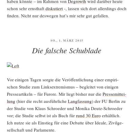
haben könn­te – im Rah­men von
Degrowth
wird dar­über heu­te
schon sehr ernst­haft
dis­ku­tiert
-, las­sen sich dort aller­dings doch
fin­den. Nicht nur des­we­gen hat’s mir sehr gut gefallen.
VERÖFFENTLICHT
SO., 1. MÄRZ 2015
AM
Die falsche Schublade
Vor eini­gen Tagen sorg­te die Ver­öf­fent­li­chung einer empi­ri­
schen Stu­die zum Links­extre­mis­mus – beglei­tet von eini­gen
Pres­se­ar­ti­keln – für Furo­re. Mir liegt bis­her nur die
Pres­se­mit­tei­
lung
(hier die recht aus­führ­li­che
Lang­fas­sung
) der FU Ber­lin zu
der Stu­die von Klaus Schroe­der und Moni­ka Deutz-Schroe­der
vor; die Stu­die selbst ist als Buch für
rund 30 Euro
erhält­lich.
Ich nut­ze sie als Ein­stieg für eine Debat­te über Idea­le, Zivil­ge­
sell­schaft und Parlamente.