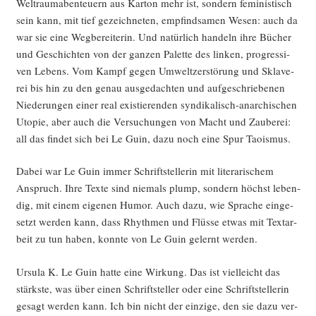
Welt­raum­aben­teu­ern aus Kar­ton mehr ist, son­dern femi­nis­tisch
sein kann, mit tief gezeich­ne­ten, emp­find­sa­men Wesen: auch da
war sie eine Weg­be­rei­te­rin. Und natür­lich han­deln ihre Bücher
und Geschich­ten von der gan­zen Palet­te des lin­ken, pro­gres­si­
ven Lebens. Vom Kampf gegen Umwelt­zer­stö­rung und Skla­ve­
rei bis hin zu den genau aus­ge­dach­ten und auf­ge­schrie­be­nen
Nie­de­run­gen einer real exis­tie­ren­den syn­di­ka­lisch-anar­chi­schen
Uto­pie, aber auch die Ver­su­chun­gen von Macht und Zau­be­rei:
all das fin­det sich bei Le Guin, dazu noch eine Spur Taoismus.
Dabei war Le Guin immer Schrift­stel­le­rin mit lite­ra­ri­schem
Anspruch. Ihre Tex­te sind nie­mals plump, son­dern höchst leben­
dig, mit einem eige­nen Humor. Auch dazu, wie Spra­che ein­ge­
setzt wer­den kann, dass Rhyth­men und Flüs­se etwas mit Text­ar­
beit zu tun haben, konn­te von Le Guin gelernt werden.
Ursu­la K. Le Guin hat­te eine Wir­kung. Das ist viel­leicht das
stärks­te, was über einen Schrift­stel­ler oder eine Schrift­stel­le­rin
gesagt wer­den kann. Ich bin nicht der ein­zi­ge, den sie dazu ver­