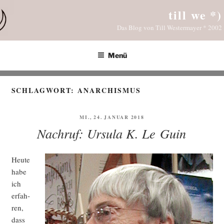
Zum
till we *)
Inhalt
Das Blog von Till Westermayer * 2002
springen
Menü
SCHLAGWORT:
ANARCHISMUS
VERÖFFENTLICHT
MI., 24. JANUAR 2018
AM
Nachruf: Ursula K. Le Guin
Heu­te
habe
ich
erfah­
ren,
dass