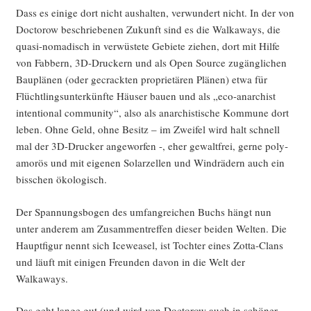
Dass es eini­ge dort nicht aus­hal­ten, ver­wun­dert nicht. In der von
Doc­to­row beschrie­be­nen Zukunft sind es die Wal­ka­ways, die
qua­si-noma­disch in ver­wüs­te­te Gebie­te zie­hen, dort mit Hil­fe
von Fab­bern, 3D-Dru­ckern und als Open Source zugäng­li­chen
Bau­plä­nen (oder gecrack­ten pro­prie­tä­ren Plä­nen) etwa für
Flücht­lings­un­ter­künf­te Häu­ser bau­en und als „eco-anar­chist
inten­tio­nal com­mu­ni­ty“, also als anar­chis­ti­sche Kom­mu­ne dort
leben. Ohne Geld, ohne Besitz – im Zwei­fel wird halt schnell
mal der 3D-Dru­cker ange­wor­fen -, eher gewalt­frei, ger­ne poly­
amo­rös und mit eige­nen Solar­zel­len und Wind­rä­dern auch ein
biss­chen ökologisch.
Der Span­nungs­bo­gen des umfang­rei­chen Buchs hängt nun
unter ande­rem am Zusam­men­tref­fen die­ser bei­den Wel­ten. Die
Haupt­fi­gur nennt sich Ice­wea­sel, ist Toch­ter eines Zot­ta-Clans
und läuft mit eini­gen Freun­den davon in die Welt der
Walkaways.
Das geht lan­ge gut (und wird von Doc­to­row auch in schö­ner