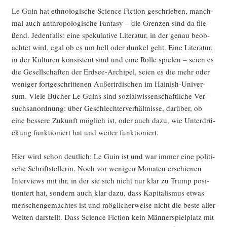
Le Guin hat eth­no­lo­gi­sche Sci­ence Fic­tion geschrie­ben, manch­
mal auch anthro­po­lo­gi­sche Fan­ta­sy – die Gren­zen sind da flie­
ßend. Jeden­falls: eine spe­ku­la­ti­ve Lite­ra­tur, in der genau beob­
ach­tet wird, egal ob es um hell oder dun­kel geht. Eine Lite­ra­tur,
in der Kul­tu­ren kon­sis­tent sind und eine Rol­le spie­len – sei­en es
die Gesell­schaf­ten der Erd­see-Archi­pel, sei­en es die mehr oder
weni­ger fort­ge­schrit­te­nen Außer­ir­di­schen im Hai­nish-Uni­ver­
sum. Vie­le Bücher Le Guins sind sozi­al­wis­sen­schaft­li­che Ver­
suchs­an­ord­nung: über Geschlech­ter­ver­hält­nis­se, dar­über, ob
eine bes­se­re Zukunft mög­lich ist, oder auch dazu, wie Unter­drü­
ckung funk­tio­niert hat und wei­ter funktioniert.
Hier wird schon deut­lich: Le Guin ist und war immer eine poli­ti­
sche Schrift­stel­le­rin. Noch vor weni­gen Mona­ten erschie­nen
Inter­views mit ihr, in der sie sich nicht nur klar zu Trump posi­
tio­niert hat, son­dern auch klar dazu, dass Kapi­ta­lis­mus etwas
men­schen­ge­mach­tes ist und mög­li­cher­wei­se nicht die bes­te aller
Wel­ten dar­stellt. Dass Sci­ence Fic­tion kein Män­ner­spiel­platz mit