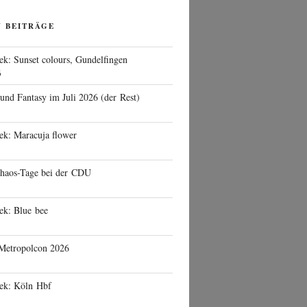
N BEITRÄGE
ek: Sunset colours, Gundelfingen
6
 und Fantasy im Juli 2026 (der Rest)
ek: Maracuja flower
haos-Tage bei der CDU
ek: Blue bee
 Metropolcon 2026
eek: Köln Hbf