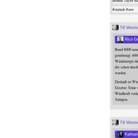
Bonnie Taylor me
#
startrek
#
snw
Till West
Rico G
Rund 8000 neue
genehmigt. 600
Windenergie die
der schon durc
werden.
Deshalb ist Win
Gesetze: Solar 
Windkraft verli
Anlagen.
Till West
Kathari