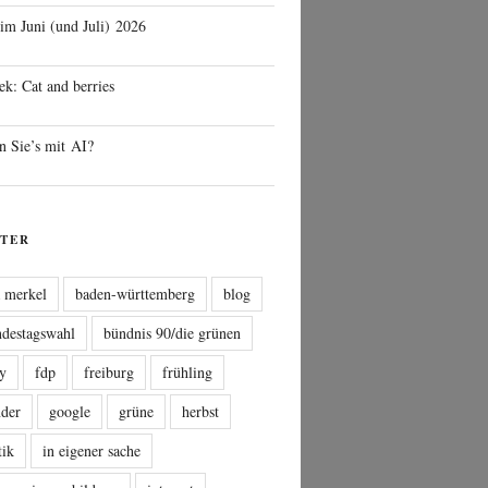
 im Juni (und Juli) 2026
ek: Cat and berries
n Sie’s mit AI?
TER
a merkel
baden-württemberg
blog
ndestagswahl
bündnis 90/die grünen
sy
fdp
freiburg
frühling
nder
google
grüne
herbst
tik
in eigener sache