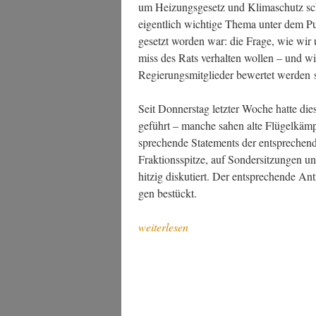
um Hei­zungs­ge­setz und Kli­ma­schutz s
eigent­lich wich­ti­ge The­ma unter dem P
gesetzt wor­den war: die Fra­ge, wie wir 
miss des Rats ver­hal­ten wol­len – und wi
Regie­rungs­mit­glie­der bewer­tet wer­den 
Seit Don­ners­tag letz­ter Woche hat­te die­
geführt – man­che sahen alte Flü­gel­kämp­
spre­chen­de State­ments der ent­spre­chen
Frak­ti­ons­spit­ze, auf Son­der­sit­zun­gen
hit­zig dis­ku­tiert. Der ent­spre­chen­de A
gen bestückt.
„Lasst
weiterlesen
euch
nicht
ver­
här­
ten“