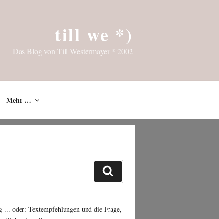
till we *)
Das Blog von Till Westermayer * 2002
Mehr …
Suchen
g ... oder: Textempfehlungen und die Frage,