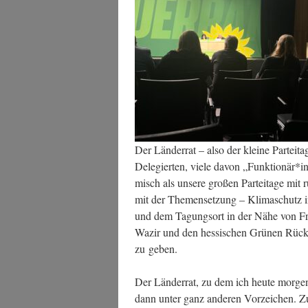
Der Län­der­rat – also der klei­ne Par­te
Dele­gier­ten, vie­le davon „Funktionär*in
misch als unse­re gro­ßen Par­tei­ta­ge mi
mit der The­men­set­zung – Kli­ma­schutz i
und dem Tagungs­ort in der Nähe von Fran
Wazir und den hes­si­schen Grü­nen Rück
zu geben.
Der Län­der­rat, zu dem ich heu­te mor­gen
dann unter ganz ande­ren Vor­zei­chen. Z