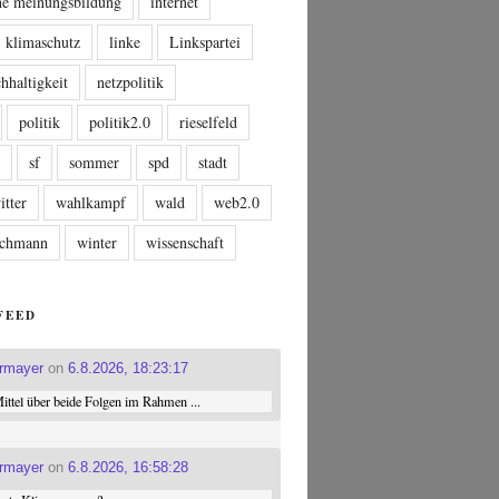
che meinungsbildung
internet
klimaschutz
linke
Linkspartei
hhaltigkeit
netzpolitik
politik
politik2.0
rieselfeld
n
sf
sommer
spd
stadt
itter
wahlkampf
wald
web2.0
tschmann
winter
wissenschaft
FEED
ermayer
on
6.8.2026, 18:23:17
ttel über beide Folgen im Rahmen ...
ermayer
on
6.8.2026, 16:58:28