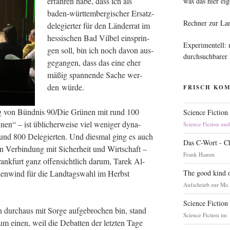
erfah­ren habe, dass ich als
was das hier eig
baden-würt­tem­ber­gi­scher Ersatz­
Rechner zur La
de­le­gier­ter für den Län­der­rat im
hes­si­schen Bad Vil­bel ein­sprin­
Experimentell:
gen soll, bin ich noch davon aus­
durchsuchbarer
ge­gan­gen, dass das eine eher
mäßig span­nen­de Sache wer­
den würde.
FRISCH KO
i­tag von Bünd­nis 90/Die Grü­nen mit rund 100
Science Fiction
nen“ – ist übli­cher­wei­se viel weni­ger dyna­
Science Fiction un
t rund 800 Dele­gier­ten. Und dies­mal ging es auch
Das C-Wort - C
n Ver­bin­dung mit Sicher­heit und Wirt­schaft –
Frank Hamm
k­furt ganz offen­sicht­lich dar­um, Tarek Al-
The good kind o
en­wind für die Land­tags­wahl im Herbst
Aufschrieb zur Me.
Science Fiction
 durch­aus mit Sor­ge auf­ge­bro­chen bin, stand
Science Fiction im
um einen, weil die Debat­ten der letz­ten Tage