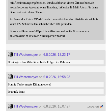
mit Abstimmungsergebnissen, durchsuchbar an einem Ort: ratsblick.de -
kostenlos, ohne Account, ohne Tracking, Inklusive E-Mail-Alerts für deine
Gemeinde oder deine Themen
Aufbauend auf dem OParl-Standard von
@
okfde
: das offizielle Verzeichnis
kennt 127 Schnittstellen, ich habe über 500 gefunden.
Boosts willkommen!
#
OpenData
#
Kommunalpolitik
#
Gemeinderat
#
Demokratie
#
CivicTech
#
Transparenz
#
OParl
Till Westermayer
on
6.8.2026, 18:23:17
@
kaibojens
Im Mittel über beide Folgen im Rahmen ...
Till Westermayer
on
6.8.2026, 16:58:28
Bonnie Taylor meets Klingon opera?
#
startrek
#
snw
Till Westermayer
on 6.8.2026, 15:07:27
boosted