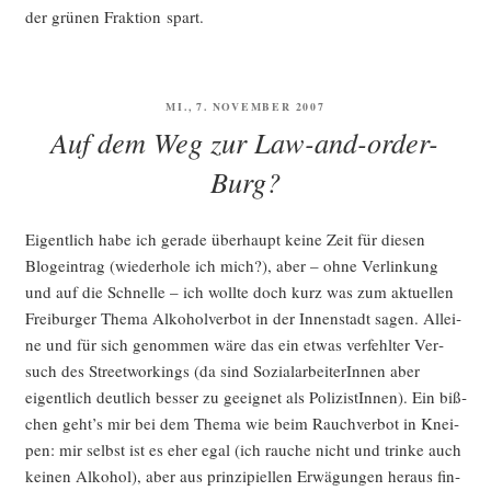
der grü­nen Frak­ti­on spart.
VERÖFFENTLICHT
MI., 7. NOVEMBER 2007
AM
Auf dem Weg zur Law-and-order-
Burg?
Eigent­lich habe ich gera­de über­haupt kei­ne Zeit für die­sen
Blog­ein­trag (wie­der­ho­le ich mich?), aber – ohne Ver­lin­kung
und auf die Schnel­le – ich woll­te doch kurz was zum aktu­el­len
Frei­bur­ger The­ma Alko­hol­ver­bot in der Innen­stadt sagen. Allei­
ne und für sich genom­men wäre das ein etwas ver­fehl­ter Ver­
such des Street­wor­kings (da sind Sozi­al­ar­bei­te­rIn­nen aber
eigent­lich deut­lich bes­ser zu geeig­net als Poli­zis­tIn­nen). Ein biß­
chen geht’s mir bei dem The­ma wie beim Rauch­ver­bot in Knei­
pen: mir selbst ist es eher egal (ich rau­che nicht und trin­ke auch
kei­nen Alko­hol), aber aus prin­zi­pi­el­len Erwä­gun­gen her­aus fin­