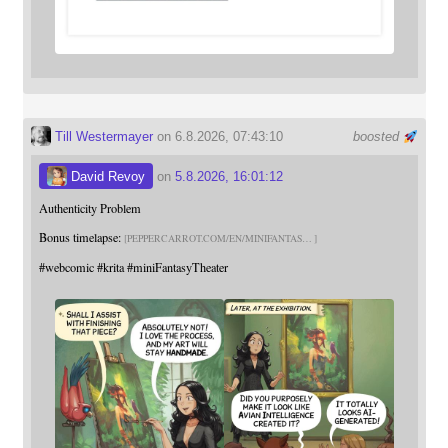
Till Westermayer
on 6.8.2026, 07:43:10
boosted
David Revoy
on
5.8.2026, 16:01:12
Authenticity Problem
Bonus timelapse:
PEPPERCARROT.COM/EN/MINIFANTAS
#
webcomic
#
krita
#
miniFantasyTheater