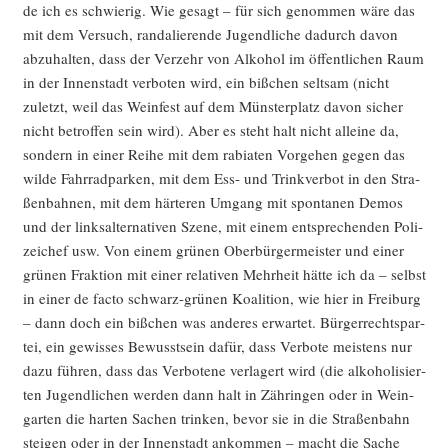
de ich es schwie­rig. Wie gesagt – für sich genom­men wäre das
mit dem Ver­such, ran­da­lie­ren­de Jugend­li­che dadurch davon
abzu­hal­ten, dass der Ver­zehr von Alko­hol im öffent­li­chen Raum
in der Innen­stadt ver­bo­ten wird, ein biß­chen selt­sam (nicht
zuletzt, weil das Wein­fest auf dem Müns­ter­platz davon sicher
nicht betrof­fen sein wird). Aber es steht halt nicht allei­ne da,
son­dern in einer Rei­he mit dem rabia­ten Vor­ge­hen gegen das
wil­de Fahr­rad­par­ken, mit dem Ess- und Trink­ver­bot in den Stra­
ßen­bah­nen, mit dem här­te­ren Umgang mit spon­ta­nen Demos
und der links­al­ter­na­ti­ven Sze­ne, mit einem ent­spre­chen­den Poli­
zei­chef usw. Von einem grü­nen Ober­bür­ger­meis­ter und einer
grü­nen Frak­ti­on mit einer rela­ti­ven Mehr­heit hät­te ich da – selbst
in einer de fac­to schwarz-grü­nen Koali­ti­on, wie hier in Frei­burg
– dann doch ein biß­chen was ande­res erwar­tet. Bür­ger­rechts­par­
tei, ein gewis­ses Bewusst­sein dafür, dass Ver­bo­te meis­tens nur
dazu füh­ren, dass das Ver­bo­te­ne ver­la­gert wird (die alko­ho­li­sier­
ten Jugend­li­chen wer­den dann halt in Zäh­rin­gen oder in Wein­
gar­ten die har­ten Sachen trin­ken, bevor sie in die Stra­ßen­bahn
stei­gen oder in der Innen­stadt ankom­men – macht die Sache