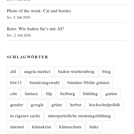
Photo of the week: Cat and berries
So., 5. Juli 2026
Kurz: Wie halten Sie’s mit AI?
Do., 2. Juli 2026
SCHLAGWÖRTER
afd
angela merkel
baden-württemberg
blog
btw13
bundestagswahl
bündnis 90/die grünen
cdu
fantasy
fdp
freiburg
frühling
garten
gender
google
grüne
herbst
hochschulpolitik
in eigener sache
innerparteiliche meinungsbildung
internet
klimakrise
klimaschutz
linke