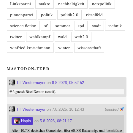
Linkspartei
makro
nachhaltigkeit
netzpolitik
piratenpartei
politik
politik2.0
rieselfeld
science fiction
sf
sommer
spd
stadt
technik
twitter
wahlkampf
wald
web2.0
winfried kretschmann
winter
wissenschaft
MASTODON-FEED
Till Westermayer
on
8.8.2026, 05:52:52
@
fugueish
BlackDemon (small).
Till Westermayer
on 7.8.2026, 10:12:43
boosted
Haplo
on
5.8.2026, 08:21:17
Alle ~10.700 deutschen Gemeinden, über 60.000 Ratsanträge und -beschlüsse