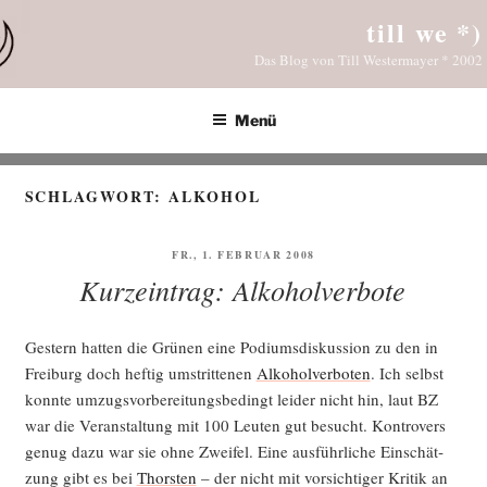
Zum
till we *)
Inhalt
Das Blog von Till Westermayer * 2002
springen
Menü
SCHLAGWORT:
ALKOHOL
VERÖFFENTLICHT
FR., 1. FEBRUAR 2008
AM
Kurzeintrag: Alkoholverbote
Ges­tern hat­ten die Grü­nen eine Podi­ums­dis­kus­si­on zu den in
Frei­burg doch hef­tig umstrit­te­nen
Alko­hol­ver­bo­ten
. Ich selbst
konn­te umzugs­vor­be­rei­tungs­be­dingt lei­der nicht hin, laut BZ
war die Ver­an­stal­tung mit 100 Leu­ten gut besucht. Kon­tro­vers
genug dazu war sie ohne Zwei­fel. Eine aus­führ­li­che Ein­schät­
zung gibt es bei
Thors­ten
– der nicht mit vor­sich­ti­ger Kri­tik an