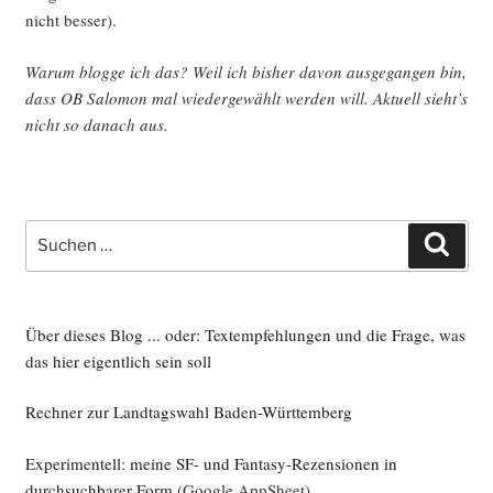
nicht besser).
War­um blog­ge ich das? Weil ich bis­her davon aus­ge­gan­gen bin,
dass OB Salo­mon mal wie­der­ge­wählt wer­den will. Aktu­ell sieht’s
nicht so danach aus.
Suche
Such
nach:
Über dieses Blog ... oder: Textempfehlungen und die Frage, was
das hier eigentlich sein soll
Rechner zur Landtagswahl Baden-Württemberg
Experimentell: meine SF- und Fantasy-Rezensionen in
durchsuchbarer Form
(Google AppSheet)