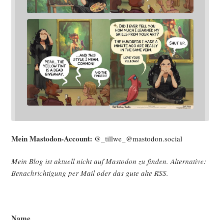
Mein Mast­o­don-Account:
@_tillwe_@mastodon.social
Mein Blog ist aktu­ell nicht auf Mast­o­don zu fin­den. Alter­na­ti­ve:
Benach­rich­ti­gung per Mail oder das gute alte
RSS
.
Name