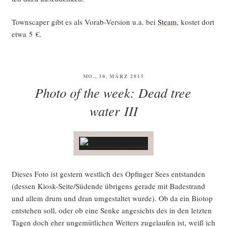
Town­s­caper gibt es als Vor­ab-Ver­si­on u.a. bei
Steam
, kos­tet dort
etwa 5 €.
VERÖFFENTLICHT
MO., 30. MÄRZ 2015
AM
Photo of the week: Dead tree
water III
Die­ses Foto ist ges­tern west­lich des Opfin­ger Sees ent­stan­den
(des­sen Kiosk-Sei­te/­Süd­ende übri­gens gera­de mit Bade­strand
und allem drum und dran umge­stal­tet wur­de). Ob da ein Bio­top
ent­ste­hen soll, oder ob eine Sen­ke ange­sichts des in den letz­ten
Tagen doch eher unge­müt­li­chen Wet­ters zuge­lau­fen ist, weiß ich