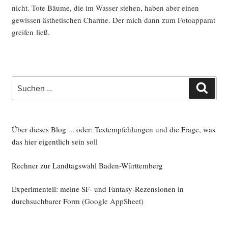
nicht. Tote Bäu­me, die im Was­ser ste­hen, haben aber einen
gewis­sen ästhe­ti­schen Charme. Der mich dann zum Foto­ap­pa­rat
grei­fen ließ.
Suche
Such
nach:
Über dieses Blog ... oder: Textempfehlungen und die Frage, was
das hier eigentlich sein soll
Rechner zur Landtagswahl Baden-Württemberg
Experimentell: meine SF- und Fantasy-Rezensionen in
durchsuchbarer Form
(Google AppSheet)