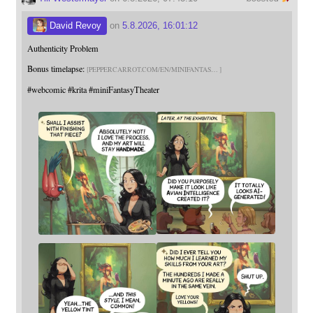
David Revoy
on
5.8.2026, 16:01:12
Authenticity Problem
Bonus timelapse:
PEPPERCARROT.COM/EN/MINIFANTAS
#
webcomic
#
krita
#
miniFantasyTheater