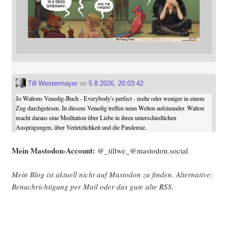
Till Westermayer
on
5.8.2026, 20:03:42
Jo Waltons Venedig-Buch - Everybody's perfect - mehr oder weniger in einem
Zug durchgelesen. In diesem Venedig treffen neun Welten aufeinander. Walton
macht daraus eine Meditation über Liebe in ihren unterschiedlichen
Ausprägungen, über Verletzlichkeit und die Pandemie.
Mein Mast­o­don-Account:
@_tillwe_@mastodon.social
Mein Blog ist aktu­ell nicht auf Mast­o­don zu fin­den. Alter­na­ti­ve:
Benach­rich­ti­gung per Mail oder das gute alte
RSS
.