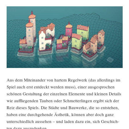
Aus dem Mit­ein­an­der von har­tem Regel­werk (das aller­dings im
Spiel auch erst ent­deckt wer­den muss), einer aus­ge­spro­chen
schö­nen Gestal­tung der ein­zel­nen Ele­men­te und klei­nen Details
wie auf­flie­gen­den Tau­ben oder Schmet­ter­lin­gen ergibt sich der
Reiz die­ses Spiels. Die Städ­te und Bau­wer­ke, die so ent­ste­hen,
haben eine durch­ge­hen­de Ästhe­tik, kön­nen aber doch ganz
unter­schied­lich aus­se­hen – und laden dazu ein, sich Geschich­
ten dazu auszudenken.