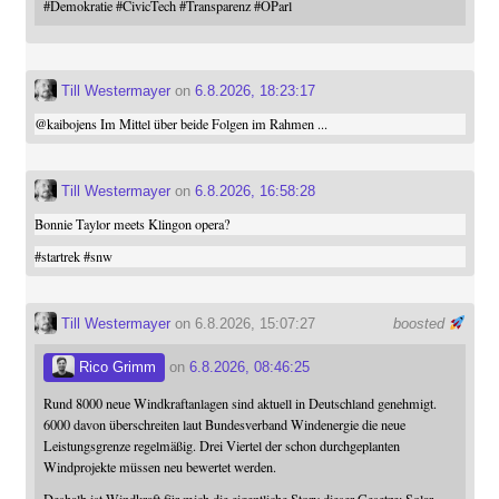
#
Demokratie
#
CivicTech
#
Transparenz
#
OParl
Till Westermayer
on
6.8.2026, 18:23:17
@
kaibojens
Im Mittel über beide Folgen im Rahmen ...
Till Westermayer
on
6.8.2026, 16:58:28
Bonnie Taylor meets Klingon opera?
#
startrek
#
snw
Till Westermayer
on 6.8.2026, 15:07:27
boosted
Rico Grimm
on
6.8.2026, 08:46:25
Rund 8000 neue Windkraftanlagen sind aktuell in Deutschland genehmigt.
6000 davon überschreiten laut Bundesverband Windenergie die neue
Leistungsgrenze regelmäßig. Drei Viertel der schon durchgeplanten
Windprojekte müssen neu bewertet werden.
Deshalb ist Windkraft für mich die eigentliche Story dieser Gesetze: Solar