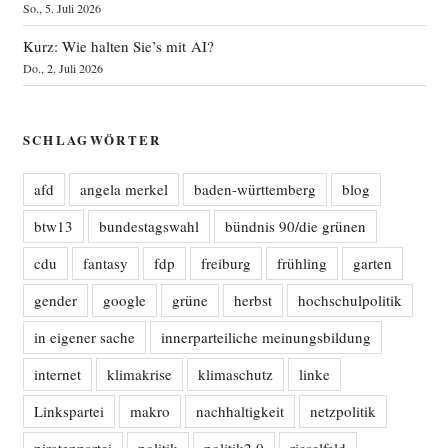
So., 5. Juli 2026
Kurz: Wie halten Sie’s mit AI?
Do., 2. Juli 2026
SCHLAGWÖRTER
afd
angela merkel
baden-württemberg
blog
btw13
bundestagswahl
bündnis 90/die grünen
cdu
fantasy
fdp
freiburg
frühling
garten
gender
google
grüne
herbst
hochschulpolitik
in eigener sache
innerparteiliche meinungsbildung
internet
klimakrise
klimaschutz
linke
Linkspartei
makro
nachhaltigkeit
netzpolitik
piratenpartei
politik
politik2.0
rieselfeld