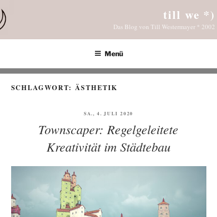
Zum
till we *)
Inhalt
Das Blog von Till Westermayer * 2002
springen
Menü
SCHLAGWORT:
ÄSTHETIK
VERÖFFENTLICHT
SA., 4. JULI 2020
AM
Townscaper: Regelgeleitete
Kreativität im Städtebau