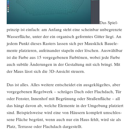
Das Spiel­
prin­zip ist ein­fach: am Anfang steht eine schein­bar unbe­grenz­te
Was­ser­flä­che, unter der ein orga­nisch geform­tes Git­ter liegt. An
jedem Punkt die­ses Ras­ters las­sen sich per Maus­klick Bau­ele­
men­te plat­zie­ren, auf­ein­an­der sta­peln oder löschen. Aus­wähl­bar
ist die Far­be aus 15 vor­ge­ge­be­nen Farb­tö­nen, wobei jede Far­be
auch sub­ti­le Ände­run­gen in der Gestal­tung mit sich bringt. Mit
der Maus lässt sich die 3D-Ansicht steuern.
Das ist alles. Alles wei­te­re ent­schei­det ein aus­ge­klü­gel­tes, aber
vor­ge­ge­be­nen Regel­werk – schrä­ges Dach oder Flach­dach, Tür
oder Fens­ter, Innen­hof mit Begrü­nung oder Stra­ßen­flä­che – all
das hängt davon ab, wel­che Ele­men­te in der Umge­bung plat­ziert
sind. Bei­spiels­wei­se wird eine von Häu­sern kom­plett umschlos­
se­ne Flä­che begrünt, wenn auch nur ein Haus fehlt, wird sie als
Platz, Ter­ras­se oder Flach­dach dargestellt.