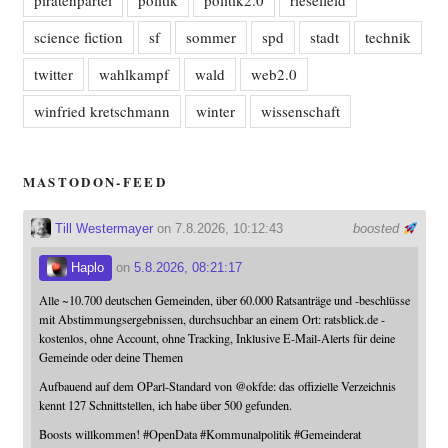
science fiction
sf
sommer
spd
stadt
technik
twitter
wahlkampf
wald
web2.0
winfried kretschmann
winter
wissenschaft
MASTODON-FEED
Till Westermayer
on 7.8.2026, 10:12:43
boosted
Haplo
on
5.8.2026, 08:21:17
Alle ~10.700 deutschen Gemeinden, über 60.000 Ratsanträge und -beschlüsse
mit Abstimmungsergebnissen, durchsuchbar an einem Ort: ratsblick.de -
kostenlos, ohne Account, ohne Tracking, Inklusive E-Mail-Alerts für deine
Gemeinde oder deine Themen
Aufbauend auf dem OParl-Standard von
@
okfde
: das offizielle Verzeichnis
kennt 127 Schnittstellen, ich habe über 500 gefunden.
Boosts willkommen!
#
OpenData
#
Kommunalpolitik
#
Gemeinderat