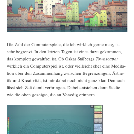
Die Zahl der Com­pu­ter­spie­le, die ich wirk­lich ger­ne mag, ist
sehr begrenzt. In den letz­ten Tagen ist eines dazu gekom­men,
das kom­plett gewalt­frei ist. Ob
Oskar Stål­berg
s
Town­s­caper
wirk­lich ein Com­pu­ter­spiel ist, oder viel­leicht eher eine Medi­ta­
ti­on über den Zusam­men­hang zwi­schen Begren­zun­gen, Ästhe­
tik und Krea­ti­vi­tät, ist mir dabei noch nicht ganz klar. Den­noch
lässt sich Zeit damit ver­brin­gen. Dabei ent­ste­hen dann Städ­te
wie die oben gezeig­te, die an Vene­dig erinnern.