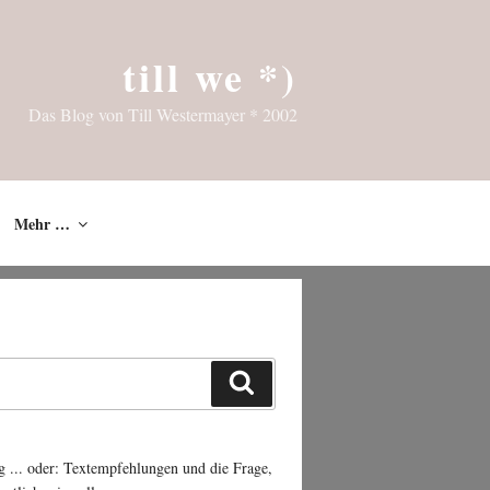
till we *)
Das Blog von Till Westermayer * 2002
Mehr …
Suchen
g ... oder: Textempfehlungen und die Frage,