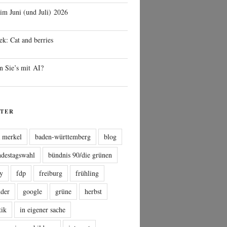
 im Juni (und Juli) 2026
ek: Cat and berries
n Sie’s mit AI?
TER
a merkel
baden-württemberg
blog
ndestagswahl
bündnis 90/die grünen
sy
fdp
freiburg
frühling
nder
google
grüne
herbst
tik
in eigener sache