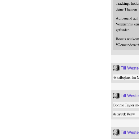
Tracking, Inklu
deine Themen
Aufbauend auf
Verzeichnis ken
gefunden.
Boosts willk
#
Gemeinderat
Till West
@
kaibojens
Im Mi
Till West
Bonnie Taylor me
#
startrek
#
snw
Till West