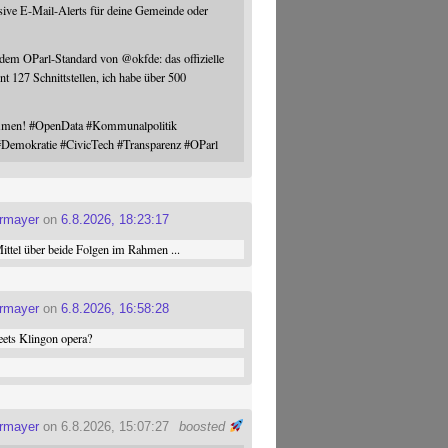
sive E-Mail-Alerts für deine Gemeinde oder
 dem OParl-Standard von
@
okfde
: das offizielle
nt 127 Schnittstellen, ich habe über 500
ommen!
#
OpenData
#
Kommunalpolitik
#
Demokratie
#
CivicTech
#
Transparenz
#
OParl
ermayer
on
6.8.2026, 18:23:17
ttel über beide Folgen im Rahmen ...
ermayer
on
6.8.2026, 16:58:28
ets Klingon opera?
ermayer
on 6.8.2026, 15:07:27
boosted