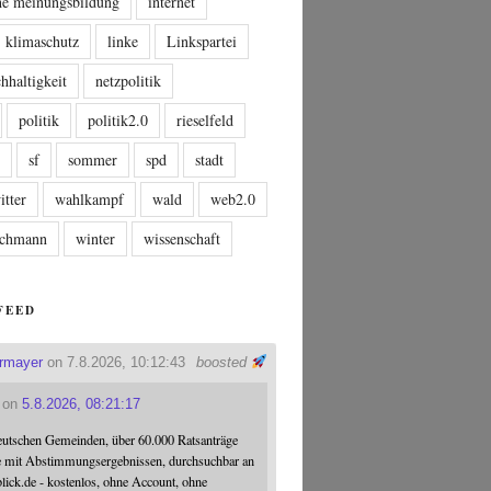
che meinungsbildung
internet
klimaschutz
linke
Linkspartei
hhaltigkeit
netzpolitik
politik
politik2.0
rieselfeld
n
sf
sommer
spd
stadt
itter
wahlkampf
wald
web2.0
tschmann
winter
wissenschaft
FEED
ermayer
on 7.8.2026, 10:12:43
boosted
on
5.8.2026, 08:21:17
eutschen Gemeinden, über 60.000 Ratsanträge
e mit Abstimmungsergebnissen, durchsuchbar an
blick.de - kostenlos, ohne Account, ohne