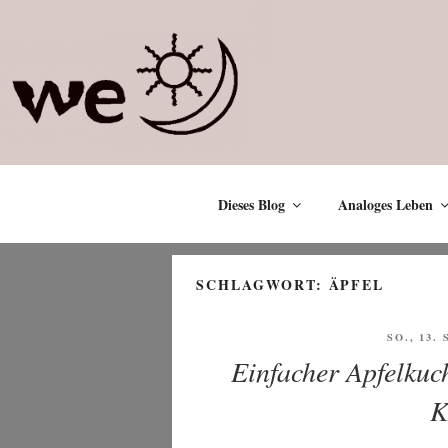
Zum
Inhalt
springen
Dieses Blog
Analoges Leben
SCHLAGWORT:
ÄPFEL
VERÖFF
SO., 13.
AM
Einfacher Apfelkuc
K