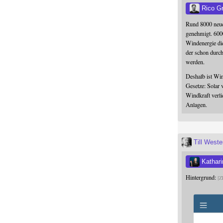
Rico G
Rund 8000 neue
genehmigt. 600
Windenergie die
der schon durc
werden.
Deshalb ist Win
Gesetze: Solar 
Windkraft verli
Anlagen.
Till West
Kathari
Hintergrund:
Z