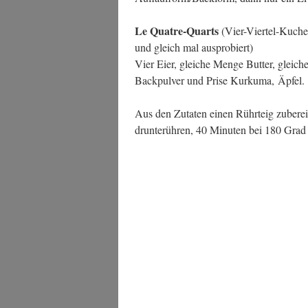
Le Quat­re-Quarts
(Vier-Vier­tel-Kuchen
und gleich mal ausprobiert)
Vier Eier, glei­che Men­ge But­ter, glei­
Back­pul­ver und Pri­se Kur­ku­ma, Äpfel.
Aus den Zuta­ten einen Rühr­teig zube­re
drun­terüh­ren, 40 Minu­ten bei 180 Grad