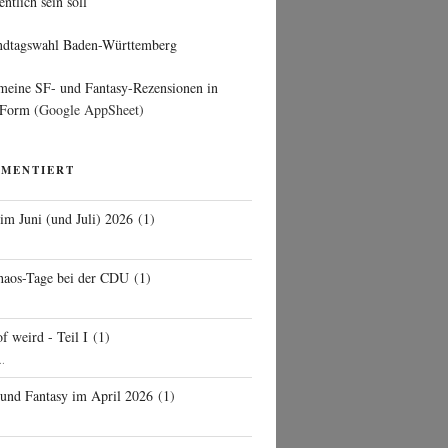
entlich sein soll
ndtagswahl Baden-Württemberg
 meine SF- und Fantasy-Rezensionen in
 Form
(Google AppSheet)
MMENTIERT
 im Juni (und Juli) 2026
(
1
)
d
haos-Tage bei der CDU
(
1
)
f weird - Teil I
(
1
)
..
 und Fantasy im April 2026
(
1
)