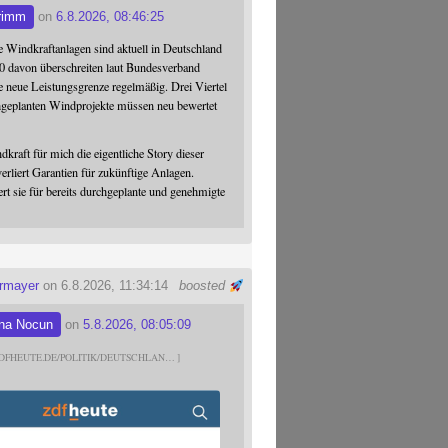
rimm
on
6.8.2026, 08:46:25
 Windkraftanlagen sind aktuell in Deutschland
0 davon überschreiten laut Bundesverband
 neue Leistungsgrenze regelmäßig. Drei Viertel
hgeplanten Windprojekte müssen neu bewertet
dkraft für mich die eigentliche Story dieser
verliert Garantien für zukünftige Anlagen.
ert sie für bereits durchgeplante und genehmigte
ermayer
on 6.8.2026, 11:34:14
boosted
na Nocun
on
5.8.2026, 08:05:09
DFHEUTE.DE/POLITIK/DEUTSCHLAN