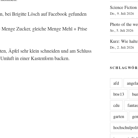
Science Fiction
, bei Bri­git­te Lösch auf Face­book gefun­den
Do., 9. Juli 2026
Photo of the we
che Men­ge Zucker, glei­che Men­ge Mehl + Pri­se
So., 5. Juli 2026
Kurz: Wie halte
Do., 2. Juli 2026
i­ten, Äpfel sehr klein schnei­den und am Schluss
 Umluft in einer Kas­ten­form backen.
SCHLAGWÖR
afd
angel
btw13
bu
cdu
fanta
garten
ge
hochschulpoli