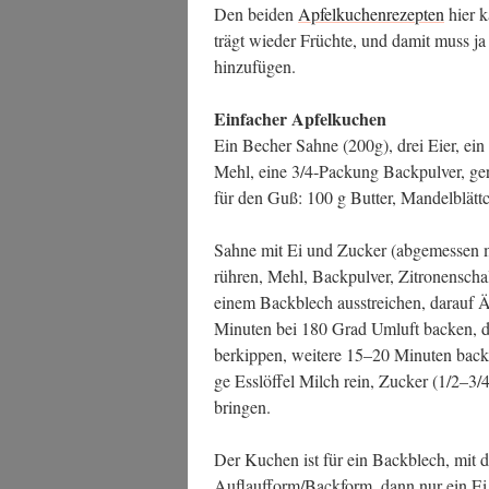
Den bei­den
Apfel­ku­chen­re­zep­ten
hier k
trägt wie­der Früch­te, und damit muss ja
hinzufügen.
Ein­fa­cher Apfelkuchen
Ein Becher Sah­ne (200g), drei Eier, ein
Mehl, eine 3/4‑Packung Back­pul­ver, gerie
für den Guß: 100 g But­ter, Man­del­blätt
Sah­ne mit Ei und Zucker (abge­mes­sen mi
rüh­ren, Mehl, Back­pul­ver, Zitro­nen­sch
einem Back­blech aus­strei­chen, dar­auf Ä
Minu­ten bei 180 Grad Umluft backen, dan
ber­kip­pen, wei­te­re 15–20 Minu­ten bac
ge Ess­löf­fel Milch rein, Zucker (1/2–3
bringen.
Der Kuchen ist für ein Back­blech, mit de
Auflaufform/Backform, dann nur ein E