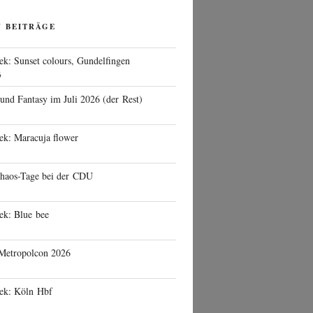
N BEITRÄGE
ek: Sunset colours, Gundelfingen
6
 und Fantasy im Juli 2026 (der Rest)
ek: Maracuja flower
haos-Tage bei der CDU
ek: Blue bee
 Metropolcon 2026
eek: Köln Hbf