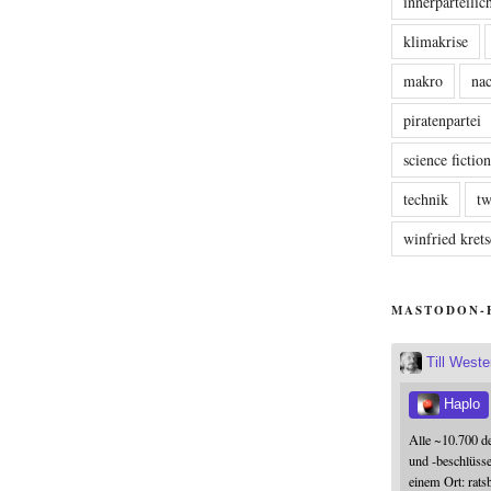
innerparteili
klimakrise
makro
nac
piratenpartei
science fictio
technik
tw
winfried kre
MASTODON-
Till West
Haplo
Alle ~10.700 d
und -beschlüss
einem Ort: rats