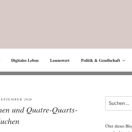
Digitales Leben
Lesenswert
Politik & Gesellschaft
Suche
ENTLICHT
 SEPTEMBER 2020
nach:
hen und Quatre-Quarts-
uchen
Über dieses Blo