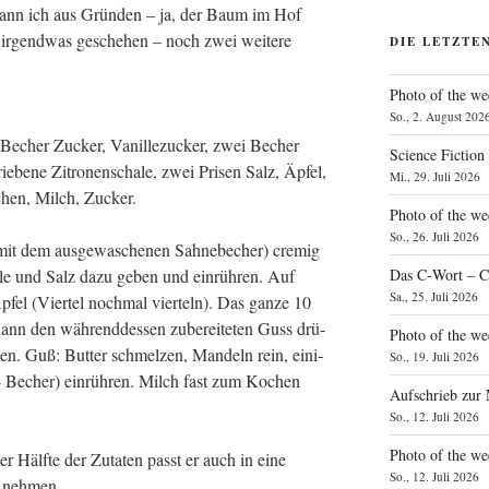
ann ich aus Grün­den – ja, der Baum im Hof
 irgend­was gesche­hen – noch zwei wei­te­re
DIE LETZTE
Photo of the we
So., 2. August 202
 Becher Zucker, Vanil­le­zu­cker, zwei Becher
Science Fiction
­be­ne Zitro­nen­scha­le, zwei Pri­sen Salz, Äpfel,
Mi., 29. Juli 2026
­chen, Milch, Zucker.
Photo of the we
So., 26. Juli 2026
t dem aus­ge­wa­sche­nen Sah­ne­be­cher) cre­mig
Das C‑Wort – C
a­le und Salz dazu geben und ein­rüh­ren. Auf
Sa., 25. Juli 2026
pfel (Vier­tel noch­mal vier­teln). Das gan­ze 10
n den wäh­rend­des­sen zube­rei­te­ten Guss drü­
Photo of the we
ken. Guß: But­ter schmel­zen, Man­deln rein, eini­
So., 19. Juli 2026
/4 Becher) ein­rüh­ren. Milch fast zum Kochen
Aufschrieb zur
So., 12. Juli 2026
Photo of the w
r Hälf­te der Zuta­ten passt er auch in eine
So., 12. Juli 2026
i nehmen.