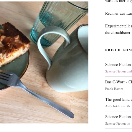
was das hier eig
Rechner zur La
Experimentell:
durchsuchbarer
FRISCH KO
Science Fiction
Science Fiction un
Das C-Wort - C
Frank Hamm
The good kind o
Aufschrieb zur Me.
Science Fiction
Science Fiction im