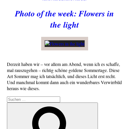
am
Photo of the week: Flowers in
the light
Der­zeit haben wir – vor allem am Abend, wenn ich es schaf­fe,
mal raus­zu­ge­hen – rich­tig schö­ne gol­de­ne Som­mer­ta­ge. Die­se
Art Som­mer mag ich tat­säch­lich, und die­ses Licht erst recht.
Und manch­mal kommt dann auch ein wun­der­ba­res Ver­wirr­bild
her­aus wie dieses.
Suche
nach:
Suchen