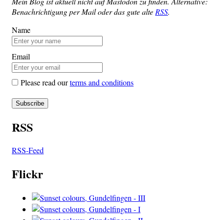
Mein Blog ist aktu­ell nicht auf Mast­o­don zu fin­den. Alter­na­ti­ve:
Benach­rich­ti­gung per Mail oder das gute alte
RSS
.
Name
Email
Please read our
terms and conditions
RSS
RSS-Feed
Flickr