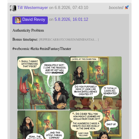
Till Westermayer
on 6.8.2026, 07:43:10
boosted
David Revoy
on
5.8.2026, 16:01:12
Authenticity Problem
Bonus timelapse:
PEPPERCARROT.COM/EN/MINIFANTAS
#
webcomic
#
krita
#
miniFantasyTheater