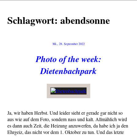
Schlagwort:
abendsonne
Veröffentlicht
Mi., 28. September 2022
am
Photo of the week:
Dietenbachpark
Ja, wir haben Herbst. Und lei­der sieht er gera­de gar nicht so
aus wie auf dem Foto, son­dern nass und kalt. All­mäh­lich wird
es dann auch Zeit, die Hei­zung anzu­wer­fen, da habe ich ja den
Ehr­geiz, das nicht vor dem 1. Okto­ber zu tun. Und das letz­te