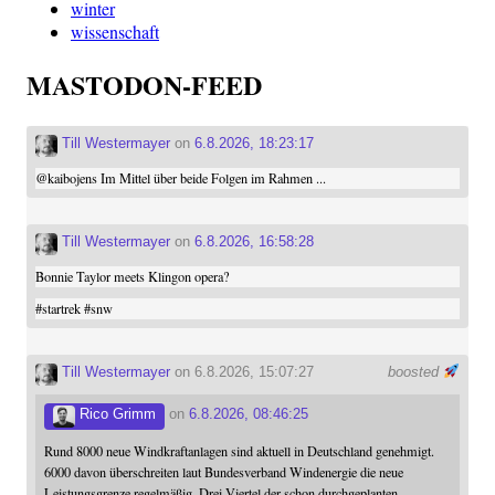
winter
wissenschaft
MASTODON-FEED
Till Westermayer
on
6.8.2026, 18:23:17
@
kaibojens
Im Mittel über beide Folgen im Rahmen ...
Till Westermayer
on
6.8.2026, 16:58:28
Bonnie Taylor meets Klingon opera?
#
startrek
#
snw
Till Westermayer
on 6.8.2026, 15:07:27
boosted
Rico Grimm
on
6.8.2026, 08:46:25
Rund 8000 neue Windkraftanlagen sind aktuell in Deutschland genehmigt.
6000 davon überschreiten laut Bundesverband Windenergie die neue
Leistungsgrenze regelmäßig. Drei Viertel der schon durchgeplanten