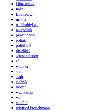
klimaschutz
linke
Linkspartei
makro
nachhaltigkeit
netzpolitik
piratenpartei
politik
politik2.0
rieselfeld
science fiction
sf
sommer
spd
stadt
technik
twitter
wahlkampf
wald
web2.0
winfried kretschmann