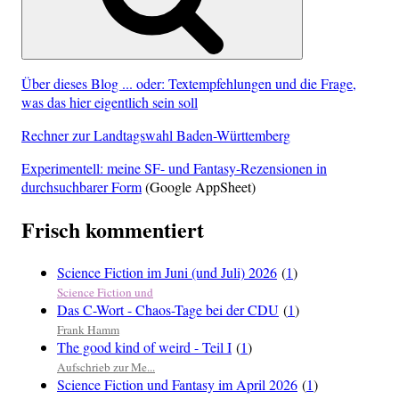
Über dieses Blog ... oder: Textempfehlungen und die Frage,
was das hier eigentlich sein soll
Rechner zur Landtagswahl Baden-Württemberg
Experimentell: meine SF- und Fantasy-Rezensionen in
durchsuchbarer Form
(Google AppSheet)
Frisch kommentiert
Science Fiction im Juni (und Juli) 2026
(
1
)
Science Fiction und
Das C-Wort - Chaos-Tage bei der CDU
(
1
)
Frank Hamm
The good kind of weird - Teil I
(
1
)
Aufschrieb zur Me...
Science Fiction und Fantasy im April 2026
(
1
)