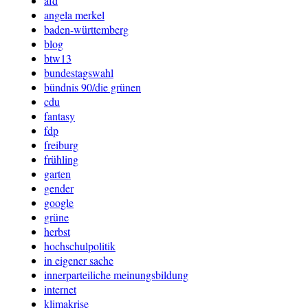
afd
angela merkel
baden-württemberg
blog
btw13
bundestagswahl
bündnis 90/die grünen
cdu
fantasy
fdp
freiburg
frühling
garten
gender
google
grüne
herbst
hochschulpolitik
in eigener sache
innerparteiliche meinungsbildung
internet
klimakrise