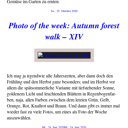
Gemü­se im Gar­ten zu ernten.
Veröffentlicht
So., 25. Oktober 2020
am
Photo of the week: Autumn forest
walk – XIV
Ich mag ja irgend­wie alle Jah­res­zei­ten, aber dann doch den
Früh­ling und den Herbst ganz beson­ders; und im Herbst vor
allem die spät­som­mer­li­che Vari­an­te mit tief­stehen­der Son­ne,
gol­de­nem Licht und leuch­ten­den Blät­tern in Regen­bo­gen­far­
ben, naja, allen Far­ben zwi­schen dem letz­ten Grün, Gelb,
Oran­ge, Rot, Knall­rot und Braun. Und dann gibt es immer mal
wie­der fast zu vie­le Fotos, um eines als Foto der Woche
auszuwählen.
Veröffentlicht
Mi., 24. Juni 2020
Mi., 24. Juni 2020