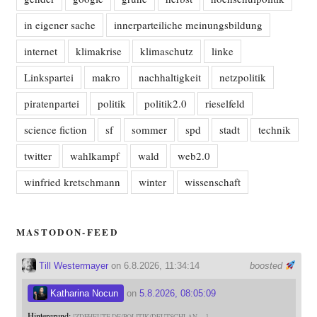
in eigener sache
innerparteiliche meinungsbildung
internet
klimakrise
klimaschutz
linke
Linkspartei
makro
nachhaltigkeit
netzpolitik
piratenpartei
politik
politik2.0
rieselfeld
science fiction
sf
sommer
spd
stadt
technik
twitter
wahlkampf
wald
web2.0
winfried kretschmann
winter
wissenschaft
MASTODON-FEED
Till Westermayer
on 6.8.2026, 11:34:14
boosted
Katharina Nocun
on
5.8.2026, 08:05:09
Hintergrund:
ZDFHEUTE.DE/POLITIK/DEUTSCHLAN