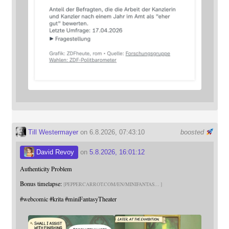
Till Westermayer
on 6.8.2026, 07:43:10
boosted
David Revoy
on
5.8.2026, 16:01:12
Authenticity Problem
Bonus timelapse:
PEPPERCARROT.COM/EN/MINIFANTAS
#
webcomic
#
krita
#
miniFantasyTheater