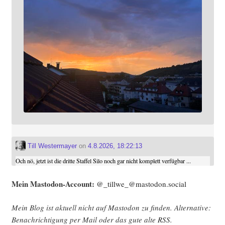
Till Westermayer
on
4.8.2026, 18:22:13
Och nö, jetzt ist die dritte Staffel Silo noch gar nicht komplett verfügbar ...
Mein Mast­o­don-Account:
@_tillwe_@mastodon.social
Mein Blog ist aktu­ell nicht auf Mast­o­don zu fin­den. Alter­na­ti­ve:
Benach­rich­ti­gung per Mail oder das gute alte
RSS
.