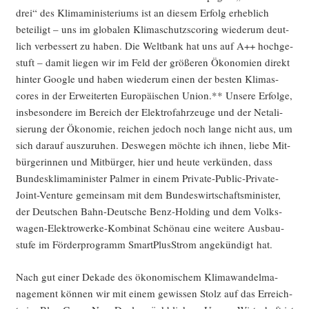
drei“ des Kli­ma­mi­nis­te­ri­ums ist an die­sem Erfolg erheb­lich
betei­ligt – uns im glo­ba­len Kli­ma­schutzscoring wie­der­um deut­
lich ver­bes­sert zu haben. Die Welt­bank hat uns auf A++ hoch­ge­
stuft – damit lie­gen wir im Feld der grö­ße­ren Öko­no­mien direkt
hin­ter Goog­le und haben wie­der­um einen der bes­ten Kli­ma­s­
cores in der Erwei­ter­ten Euro­päi­schen Uni­on.** Unse­re Erfol­ge,
ins­be­son­de­re im Bereich der Elek­tro­fahr­zeu­ge und der Neta­li­
sie­rung der Öko­no­mie, rei­chen jedoch noch lan­ge nicht aus, um
sich dar­auf aus­zu­ru­hen. Des­we­gen möch­te ich ihnen, lie­be Mit­
bür­ge­rin­nen und Mit­bür­ger, hier und heu­te ver­kün­den, dass
Bun­des­kli­ma­mi­nis­ter Pal­mer in einem Pri­va­te-Public-Pri­va­te-
Joint-Ven­ture gemein­sam mit dem Bun­des­wirt­schafts­mi­nis­ter,
der Deut­schen Bahn-Deut­sche Benz-Hol­ding und dem Volks­
wa­gen-Elek­tro­wer­ke-Kom­bi­nat Schön­au eine wei­te­re Aus­bau­
stu­fe im För­der­pro­gramm Smart­PlusStrom ange­kün­digt hat.
Nach gut einer Deka­de des öko­no­mi­schem Kli­ma­wan­del­ma­
nage­ment kön­nen wir mit einem gewis­sen Stolz auf das Erreich­