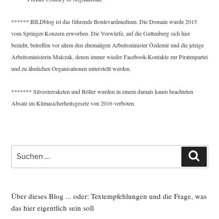
****** BILD­blog ist das füh­ren­de Bou­le­vard­me­di­um. Die Domain wur­de 2015
vom Sprin­ger-Kon­zern erwor­ben. Die Vor­wür­fe, auf die Gut­ten­berg sich hier
bezieht, betref­fen vor allem den ehe­ma­li­gen Arbeits­mi­nis­ter Özd­emir und die jet­zi­ge
Arbeits­mi­nis­te­rin Mal­c­zak, denen immer wie­der Face­book-Kon­tak­te zur Pira­ten­par­tei
und zu ähn­li­chen Orga­ni­sa­tio­nen unter­stellt werden.
******* Sil­ves­ter­ra­ke­ten und Böl­ler wur­den in einem damals kaum beach­te­ten
Absatz im Kli­ma­si­cher­heits­ge­setz von 2016 verboten.
Suche
Such
nach:
Über dieses Blog ... oder: Textempfehlungen und die Frage, was
das hier eigentlich sein soll