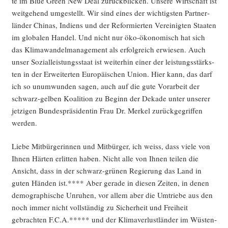
te im Blue Green New Deal zurück­bli­cken. Unse­re Wirt­schaft ist
weit­ge­hend umge­stellt. Wir sind eines der wich­tigs­ten Part­ner­
län­der Chi­nas, Indi­ens und der Refor­mier­ten Ver­ei­nig­ten Staa­ten
im glo­ba­len Han­del. Und nicht nur öko-öko­no­misch hat sich
das Kli­ma­wan­del­ma­nage­ment als erfolg­reich erwie­sen. Auch
unser Sozi­al­leis­tungs­staat ist wei­ter­hin einer der leis­tungs­stärks­
ten in der Erwei­ter­ten Euro­päi­schen Uni­on. Hier kann, das darf
ich so unum­wun­den sagen, auch auf die gute Vor­ar­beit der
schwarz-gel­ben Koali­ti­on zu Beginn der Deka­de unter unse­rer
jet­zi­gen Bun­des­prä­si­den­tin Frau Dr. Mer­kel zurück­ge­grif­fen
werden.
Lie­be Mit­bür­ge­rin­nen und Mit­bür­ger, ich weiss, dass vie­le von
Ihnen Här­ten erlit­ten haben. Nicht alle von Ihnen tei­len die
Ansicht, dass in der schwarz-grü­nen Regie­rung das Land in
guten Hän­den ist.**** Aber gera­de in die­sen Zei­ten, in denen
demo­gra­phi­sche Unru­hen, vor allem aber die Umtrie­be aus den
noch immer nicht voll­stän­dig zu Sicher­heit und Frei­heit
gebrach­ten F.C.A.***** und der Kli­ma­ver­lust­län­der im Wüs­ten­