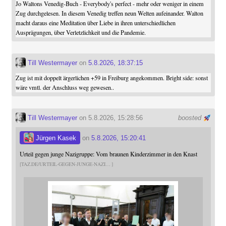
Jo Waltons Venedig-Buch - Everybody's perfect - mehr oder weniger in einem
Zug durchgelesen. In diesem Venedig treffen neun Welten aufeinander. Walton
macht daraus eine Meditation über Liebe in ihren unterschiedlichen
Ausprägungen, über Verletzlichkeit und die Pandemie.
Till Westermayer
on
5.8.2026, 18:37:15
Zug ist mit doppelt ärgerlichen +59 in Freiburg angekommen. Bright side: sonst
wäre vmtl. der Anschluss weg gewesen..
Till Westermayer
on 5.8.2026, 15:28:56
boosted
Jürgen Kasek
on
5.8.2026, 15:20:41
Urteil gegen junge Nazigruppe: Vom braunen Kinderzimmer in den Knast
TAZ.DE/URTEIL-GEGEN-JUNGE-NAZI