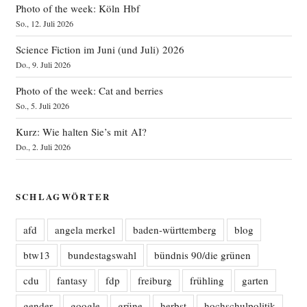
Photo of the week: Köln Hbf
So., 12. Juli 2026
Science Fiction im Juni (und Juli) 2026
Do., 9. Juli 2026
Photo of the week: Cat and berries
So., 5. Juli 2026
Kurz: Wie halten Sie’s mit AI?
Do., 2. Juli 2026
SCHLAGWÖRTER
afd
angela merkel
baden-württemberg
blog
btw13
bundestagswahl
bündnis 90/die grünen
cdu
fantasy
fdp
freiburg
frühling
garten
gender
google
grüne
herbst
hochschulpolitik