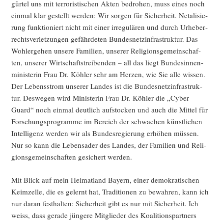
gür­tel uns mit ter­ro­ris­ti­schen Akten bedro­hen, muss eines noch
ein­mal klar gestellt wer­den: Wir sor­gen für Sicher­heit. Neta­li­sie­
rung funk­tio­niert nicht mit einer irre­gu­lä­ren und durch Urhe­ber­
rechts­ver­let­zun­gen gefähr­de­ten Bun­des­netz­in­fra­struk­tur. Das
Wohl­erge­hen unse­re Fami­li­en, unse­rer Reli­gi­ons­ge­mein­schaf­
ten, unse­rer Wirt­schafts­trei­ben­den – all das liegt Bun­des­in­nen­
mi­nis­te­rin Frau Dr. Köh­ler sehr am Her­zen, wie Sie alle wis­sen.
Der Lebens­strom unse­rer Lan­des ist die Bun­des­netz­in­fra­struk­
tur. Des­we­gen wird Minis­te­rin Frau Dr. Köh­ler die „Cyber
Guard“ noch ein­mal deut­lich auf­sto­cken und auch die Mit­tel für
For­schungs­pro­gram­me im Bereich der schwa­chen künst­li­chen
Intel­li­genz wer­den wir als Bun­des­re­gie­rung erhö­hen müs­sen.
Nur so kann die Lebens­ader des Lan­des, der Fami­li­en und Reli­
gi­ons­ge­mein­schaf­ten gesi­chert werden.
Mit Blick auf mein Hei­mat­land Bay­ern, einer demo­kra­ti­schen
Keim­zel­le, die es gelernt hat, Tra­di­tio­nen zu bewah­ren, kann ich
nur dar­an fest­hal­ten: Sicher­heit gibt es nur mit Sicher­heit. Ich
weiss, dass gera­de jün­ge­re Mit­glie­der des Koali­ti­ons­part­ners