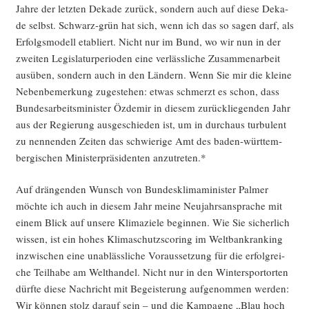
Jah­re der letz­ten Deka­de zurück, son­dern auch auf die­se Deka­
de selbst. Schwarz-grün hat sich, wenn ich das so sagen darf, als
Erfolgs­mo­dell eta­bliert. Nicht nur im Bund, wo wir nun in der
zwei­ten Legis­la­tur­pe­ri­oden eine ver­läss­li­che Zusam­men­ar­beit
aus­üben, son­dern auch in den Län­dern. Wenn Sie mir die klei­ne
Neben­be­mer­kung zuge­ste­hen: etwas schmerzt es schon, dass
Bun­des­ar­beits­mi­nis­ter Özd­emir in die­sem zurück­lie­gen­den Jahr
aus der Regie­rung aus­ge­schie­den ist, um in durch­aus tur­bu­lent
zu nen­nen­den Zei­ten das schwie­ri­ge Amt des baden-würt­tem­
ber­gi­schen Minis­ter­prä­si­den­ten anzutreten.*
Auf drän­gen­den Wunsch von Bun­des­kli­ma­mi­nis­ter Pal­mer
möch­te ich auch in die­sem Jahr mei­ne Neu­jahrs­an­spra­che mit
einem Blick auf unse­re Kli­ma­zie­le begin­nen. Wie Sie sicher­lich
wis­sen, ist ein hohes Kli­ma­schutzscoring im Welt­bank­ran­king
inzwi­schen eine unab­läss­li­che Vor­aus­set­zung für die erfolg­rei­
che Teil­ha­be am Welt­han­del. Nicht nur in den Win­ter­sport­or­ten
dürf­te die­se Nach­richt mit Begeis­te­rung auf­ge­nom­men wer­den:
Wir kön­nen stolz dar­auf sein – und die Kam­pa­gne „Blau hoch