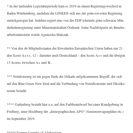
* In der lau­fen­den Legis­la­tur­pe­ri­ode kam es 2019 zu einem Regie­rungs­wech­sel in
Baden-Würt­tem­berg, nach­dem die LINKEN sich aus der grün-rot-roten Regie­rung
zurück­ge­zo­gen hat. Seit­dem regiert eine von der FDP tole­rier­te grün-schwar­ze Min­
der­hei­ten­re­gie­rung unter Minis­ter­prä­si­dent Özd­emir. Sei­ne Nach­fol­ge­rin als Bun­des­
ar­beits­mi­nis­te­rin wur­de Agniez­ska Malczak.
** Von den 46 Mit­glieds­staa­ten der Erwei­ter­ten Euro­päi­schen Uni­on haben nur 21
den Score A+++, 12 – dar­un­ter auch Deutsch­land – den Score A++ und die übri­gen
13 Scores zwi­schen A+ und B-.
*** Neta­li­sie­rung ist ein gegen Ende der Deka­de auf­ge­kom­me­ner Begriff, der sich
auf den Blue Green New Deal und die Ver­bin­dung von Netz­öko­no­mie und Öko­öko­
no­mie bezieht.
**** Gut­ten­berg bezieht hier u.a. auf den Farb­beu­tel­wurf bei einer Kund­ge­bung in
Frei­burg, einer Hoch­burg der „demo­gra­phi­schen APO“ (Senio­ren­wa­gen­plät­ze etc.)
im Sep­tem­ber 2019.
***** For­mer Coun­try of Afghanistan.