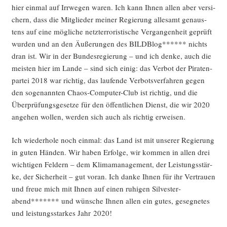
hier ein­mal auf Irr­we­gen waren. Ich kann Ihnen allen aber ver­si­
chern, dass die Mit­glie­der mei­ner Regie­rung alle­samt genaus­
tens auf eine mög­li­che netz­ter­ro­ris­ti­sche Ver­gan­gen­heit geprüft
wur­den und an den Äuße­run­gen des BILD­Blog****** nichts
dran ist. Wir in der Bun­des­re­gie­rung – und ich den­ke, auch die
meis­ten hier im Lan­de – sind sich einig: das Ver­bot der Pira­ten­
par­tei 2018 war rich­tig, das lau­fen­de Ver­bots­ver­fah­ren gegen
den soge­nann­ten Cha­os-Com­pu­ter-Club ist rich­tig, und die
Über­prü­fungs­ge­set­ze für den öffent­li­chen Dienst, die wir 2020
ange­hen wol­len, wer­den sich auch als rich­tig erweisen.
Ich wie­der­ho­le noch ein­mal: das Land ist mit unse­rer Regie­rung
in guten Hän­den. Wir haben Erfol­ge, wir kom­men in allen drei
wich­ti­gen Fel­dern – dem Kli­ma­ma­nage­ment, der Leis­tungs­stär­
ke, der Sicher­heit – gut vor­an. Ich dan­ke Ihnen für ihr Ver­trau­en
und freue mich mit Ihnen auf einen ruhi­gen Sil­ves­ter­
abend******* und wün­sche Ihnen allen ein gutes, geseg­ne­tes
und leis­tungs­star­kes Jahr 2020!