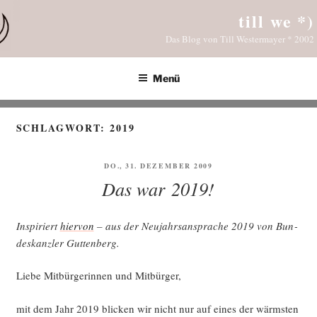
Zum
till we *)
Inhalt
Das Blog von Till Westermayer * 2002
springen
Menü
SCHLAGWORT:
2019
VERÖFFENTLICHT
DO., 31. DEZEMBER 2009
AM
Das war 2019!
Inspi­riert
hier­von
– aus der Neu­jahrs­an­spra­che 2019 von Bun­
des­kanz­ler Guttenberg.
Lie­be Mit­bür­ge­rin­nen und Mitbürger,
mit dem Jahr 2019 bli­cken wir nicht nur auf eines der wärms­ten