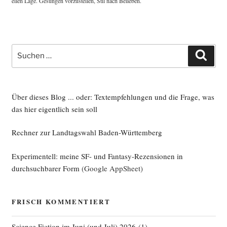
el­len Lage. Gesun­gen vor­zu­stel­len, Stil nach Belieben.
Suche
Such
nach:
Über dieses Blog ... oder: Textempfehlungen und die Frage, was
das hier eigentlich sein soll
Rechner zur Landtagswahl Baden-Württemberg
Experimentell: meine SF- und Fantasy-Rezensionen in
durchsuchbarer Form
(Google AppSheet)
FRISCH KOMMENTIERT
Science Fiction im Juni (und Juli) 2026
(
1
)