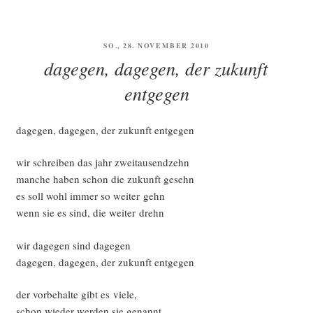
VERÖFFENTLICHT
SO., 28. NOVEMBER 2010
AM
dagegen, dagegen, der zukunft
entgegen
dage­gen, dage­gen, der zukunft entgegen
wir schrei­ben das jahr zweitausendzehn
man­che haben schon die zukunft gesehn
es soll wohl immer so wei­ter gehn
wenn sie es sind, die wei­ter drehn
wir dage­gen sind dagegen
dage­gen, dage­gen, der zukunft entgegen
der vor­be­hal­te gibt es viele,
schon wie­der wer­den sie genannt,