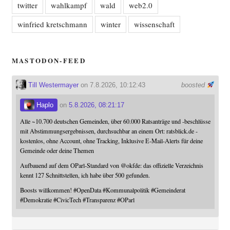
twitter
wahlkampf
wald
web2.0
winfried kretschmann
winter
wissenschaft
MASTODON-FEED
Till Westermayer
on 7.8.2026, 10:12:43
boosted
Haplo
on
5.8.2026, 08:21:17
Alle ~10.700 deutschen Gemeinden, über 60.000 Ratsanträge und -beschlüsse
mit Abstimmungsergebnissen, durchsuchbar an einem Ort: ratsblick.de -
kostenlos, ohne Account, ohne Tracking, Inklusive E-Mail-Alerts für deine
Gemeinde oder deine Themen
Aufbauend auf dem OParl-Standard von
@
okfde
: das offizielle Verzeichnis
kennt 127 Schnittstellen, ich habe über 500 gefunden.
Boosts willkommen!
#
OpenData
#
Kommunalpolitik
#
Gemeinderat
#
Demokratie
#
CivicTech
#
Transparenz
#
OParl