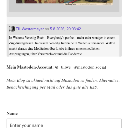
Till Westermayer
on
5.8.2026, 20:03:42
Jo Waltons Venedig-Buch - Everybody's perfect - mehr oder weniger in einem
Zug durchgelesen. In diesem Venedig treffen neun Welten aufeinander. Walton
macht daraus eine Meditation über Liebe in ihren unterschiedlichen
Ausprägungen, über Verletzlichkeit und die Pandemie.
Mein Mast­o­don-Account:
@_tillwe_@mastodon.social
Mein Blog ist aktu­ell nicht auf Mast­o­don zu fin­den. Alter­na­ti­ve:
Benach­rich­ti­gung per Mail oder das gute alte
RSS
.
Name