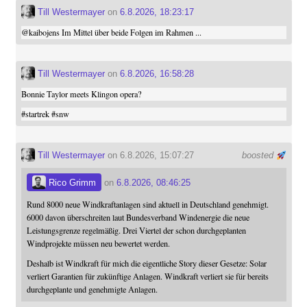
Till Westermayer
on
6.8.2026, 18:23:17
@
kaibojens
Im Mittel über beide Folgen im Rahmen ...
Till Westermayer
on
6.8.2026, 16:58:28
Bonnie Taylor meets Klingon opera?
#
startrek
#
snw
Till Westermayer
on 6.8.2026, 15:07:27
boosted
Rico Grimm
on
6.8.2026, 08:46:25
Rund 8000 neue Windkraftanlagen sind aktuell in Deutschland genehmigt.
6000 davon überschreiten laut Bundesverband Windenergie die neue
Leistungsgrenze regelmäßig. Drei Viertel der schon durchgeplanten
Windprojekte müssen neu bewertet werden.
Deshalb ist Windkraft für mich die eigentliche Story dieser Gesetze: Solar
verliert Garantien für zukünftige Anlagen. Windkraft verliert sie für bereits
durchgeplante und genehmigte Anlagen.