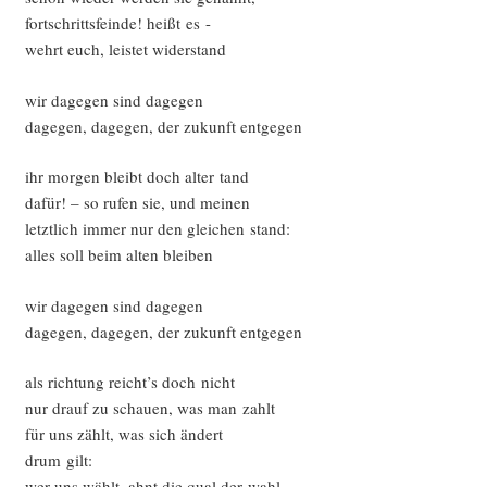
fort­schritts­fein­de! heißt es -
wehrt euch, leis­tet widerstand
wir dage­gen sind dagegen
dage­gen, dage­gen, der zukunft entgegen
ihr mor­gen bleibt doch alter tand
dafür! – so rufen sie, und meinen
letzt­lich immer nur den glei­chen stand:
alles soll beim alten bleiben
wir dage­gen sind dagegen
dage­gen, dage­gen, der zukunft entgegen
als rich­tung reicht’s doch nicht
nur drauf zu schau­en, was man zahlt
für uns zählt, was sich ändert
drum gilt:
wer uns wählt, ahnt die qual der wahl