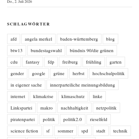
Do., 2. Juli 2026
SCHLAGWÖRTER
afd
angela merkel
baden-württemberg
blog
btw13
bundestagswahl
bündnis 90/die grünen
cdu
fantasy
fdp
freiburg
frühling
garten
gender
google
grüne
herbst
hochschulpolitik
in eigener sache
innerparteiliche meinungsbildung
internet
klimakrise
klimaschutz
linke
Linkspartei
makro
nachhaltigkeit
netzpolitik
piratenpartei
politik
politik2.0
rieselfeld
science fiction
sf
sommer
spd
stadt
technik