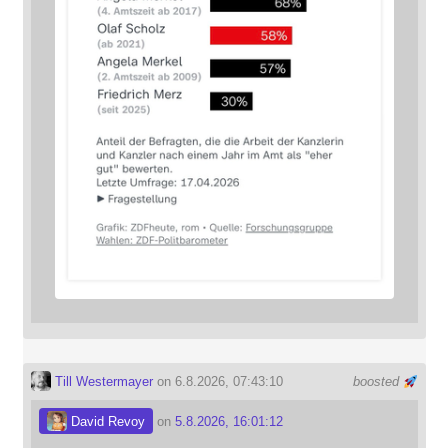
Till Westermayer
on 6.8.2026, 07:43:10
boosted
David Revoy
on
5.8.2026, 16:01:12