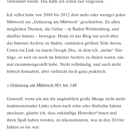
ver­wen­det wur­de. Das hat­te ich schon fast vergessen.
Ich selbst habe von 2009 bis 2012 dort mehr oder weni­ger jeden
Mitt­woch ein „Grün­zeug am Mitt­woch“ geschrie­ben. Zu allen
mög­li­chen The­men, die Grü­ne – in Baden-Würt­tem­berg, und
dar­über hin­aus – bewe­gen. Heu­te ist das Blog nur noch über
das Inter­net Archi­ve zu fin­den, zumin­dest grö­ße­re Tei­le davon.
Unten ein Link zu einem Goog­le Doc, in dem ich „mei­ne“ Ein­
trä­ge, so weit sie noch im Inter­net Archi­ve zu fin­den waren, ein­
mal zusam­men­ge­stellt habe. Nicht voll­stän­dig, und auch nicht
hübsch for­ma­tiert, aber viel­leicht doch ganz praktisch.
> Grün­zeug am Mitt­woch 001 bis 148
Gene­rell: wenn ich mir die unglaub­lich gro­ße Men­ge nicht mehr
funk­tio­nie­ren­der Links schon nach zehn oder fünf­zehn Jah­ren
anschaue, glau­be ich, dass zukünf­ti­ge Historiker*innen mal
ihren Spaß haben wer­den, zu rekon­stru­ie­ren, was in den 2010er
Jah­ren so los war.