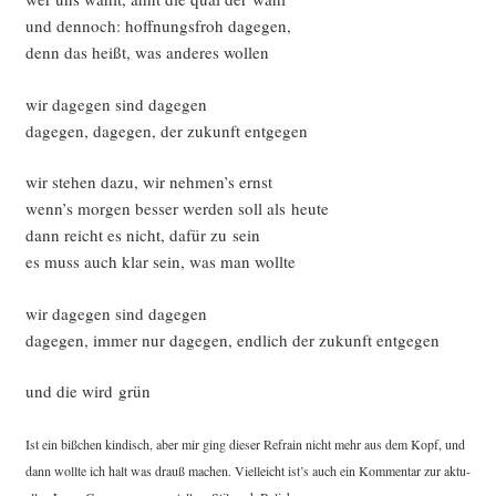
und den­noch: hoff­nungs­froh dagegen,
denn das heißt, was ande­res wollen
wir dage­gen sind dagegen
dage­gen, dage­gen, der zukunft entgegen
wir ste­hen dazu, wir nehmen’s ernst
wenn’s mor­gen bes­ser wer­den soll als heute
dann reicht es nicht, dafür zu sein
es muss auch klar sein, was man wollte
wir dage­gen sind dagegen
dage­gen, immer nur dage­gen, end­lich der zukunft entgegen
und die wird grün
Ist ein biß­chen kin­disch, aber mir ging die­ser Refrain nicht mehr aus dem Kopf, und
dann woll­te ich halt was drauß machen. Viel­leicht ist’s auch ein Kom­men­tar zur aktu­