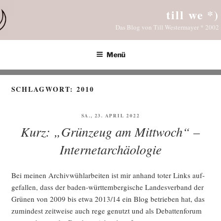
Zum
till we *)
Inhalt
Das Blog von Till Westermayer * 2002
springen
Menü
SCHLAGWORT:
2010
VERÖFFENTLICHT
SA., 23. APRIL 2022
AM
Kurz: „Grünzeug am Mittwoch“ –
Internetarchäologie
Bei mei­nen Archiv­wühl­ar­bei­ten ist mir anhand toter Links auf­
ge­fal­len, dass der baden-würt­tem­ber­gi­sche Lan­des­ver­band der
Grü­nen von 2009 bis etwa 2013/14 ein Blog betrie­ben hat, das
zumin­dest zeit­wei­se auch rege genutzt und als Debat­ten­fo­rum