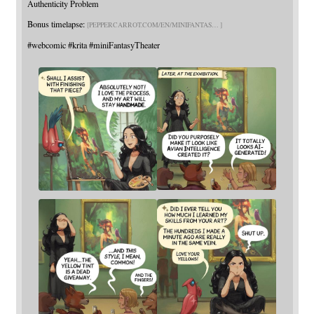
Authenticity Problem
Bonus timelapse:
PEPPERCARROT.COM/EN/MINIFANTAS
#
webcomic
#
krita
#
miniFantasyTheater