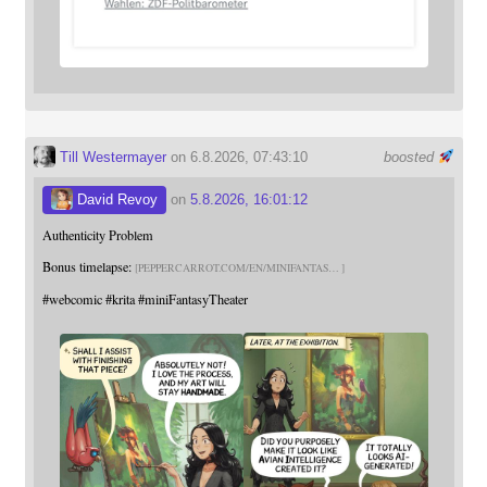
Till Westermayer
on 6.8.2026, 07:43:10
boosted
David Revoy
on
5.8.2026, 16:01:12
Authenticity Problem
Bonus timelapse:
PEPPERCARROT.COM/EN/MINIFANTAS
#
webcomic
#
krita
#
miniFantasyTheater