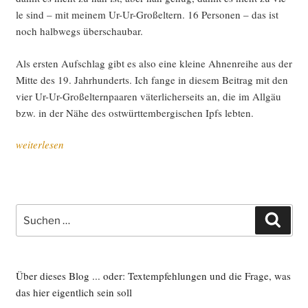
le sind – mit mei­nem Ur-Ur-Groß­el­tern. 16 Per­so­nen – das ist
noch halb­wegs überschaubar.
Als ers­ten Auf­schlag gibt es also eine klei­ne Ahnen­rei­he aus der
Mit­te des 19. Jahr­hun­derts. Ich fan­ge in die­sem Bei­trag mit den
vier Ur-Ur-Groß­el­tern­paa­ren väter­li­cher­seits an, die im All­gäu
bzw. in der Nähe des ost­würt­tem­ber­gi­schen Ipfs lebten.
„Mei­
weiterlesen
ne
Ur-
Ur-
Groß­
Suche
Such
el­
nach:
tern,
Teil I“
Über dieses Blog ... oder: Textempfehlungen und die Frage, was
das hier eigentlich sein soll