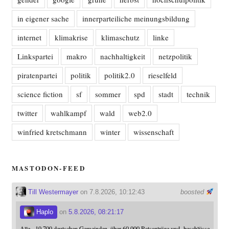
in eigener sache
innerparteiliche meinungsbildung
internet
klimakrise
klimaschutz
linke
Linkspartei
makro
nachhaltigkeit
netzpolitik
piratenpartei
politik
politik2.0
rieselfeld
science fiction
sf
sommer
spd
stadt
technik
twitter
wahlkampf
wald
web2.0
winfried kretschmann
winter
wissenschaft
MASTODON-FEED
Till Westermayer
on 7.8.2026, 10:12:43
boosted
Haplo
on
5.8.2026, 08:21:17
Alle ~10.700 deutschen Gemeinden, über 60.000 Ratsanträge und -beschlüsse