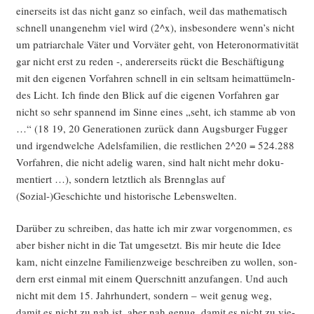
einer­seits ist das nicht ganz so ein­fach, weil das mathe­ma­tisch
schnell unan­ge­nehm viel wird (2^x), ins­be­son­de­re wenn’s nicht
um patri­ar­cha­le Väter und Vor­vä­ter geht, von Hete­ro­nor­ma­ti­vi­tät
gar nicht erst zu reden -, ande­rer­seits rückt die Beschäf­ti­gung
mit den eige­nen Vor­fah­ren schnell in ein selt­sam hei­mat­tü­meln­
des Licht. Ich fin­de den Blick auf die eige­nen Vor­fah­ren gar
nicht so sehr span­nend im Sin­ne eines „seht, ich stam­me ab von
…“ (18 19, 20 Gene­ra­tio­nen zurück dann Augs­bur­ger Fug­ger
und irgend­wel­che Adels­fa­mi­li­en, die rest­li­chen 2^20 = 524.288
Vor­fah­ren, die nicht ade­lig waren, sind halt nicht mehr doku­
men­tiert …), son­dern letzt­lich als Brenn­glas auf
(Sozial-)Geschichte und his­to­ri­sche Lebenswelten.
Dar­über zu schrei­ben, das hat­te ich mir zwar vor­ge­nom­men, es
aber bis­her nicht in die Tat umge­setzt. Bis mir heu­te die Idee
kam, nicht ein­zel­ne Fami­li­en­zwei­ge beschrei­ben zu wol­len, son­
dern erst ein­mal mit einem Quer­schnitt anzu­fan­gen. Und auch
nicht mit dem 15. Jahr­hun­dert, son­dern – weit genug weg,
damit es nicht zu nah ist, aber nah genug, damit es nicht zu vie­