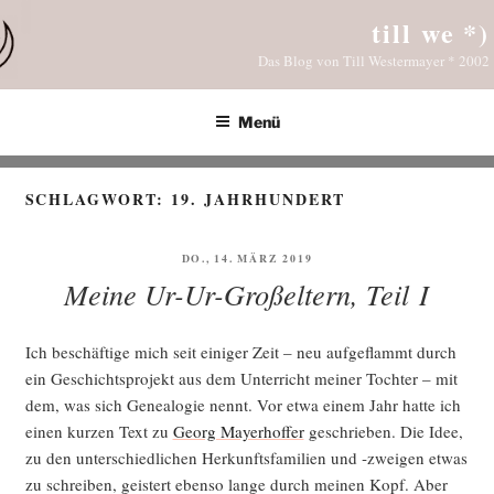
Zum
till we *)
Inhalt
Das Blog von Till Westermayer * 2002
springen
Menü
SCHLAGWORT:
19. JAHRHUNDERT
VERÖFFENTLICHT
DO., 14. MÄRZ 2019
AM
Meine Ur-Ur-Großeltern, Teil I
Ich beschäf­ti­ge mich seit eini­ger Zeit – neu auf­ge­flammt durch
ein Geschichts­pro­jekt aus dem Unter­richt mei­ner Toch­ter – mit
dem, was sich Genea­lo­gie nennt. Vor etwa einem Jahr hat­te ich
einen kur­zen Text zu
Georg May­er­hof­fer
geschrie­ben. Die Idee,
zu den unter­schied­li­chen Her­kunfts­fa­mi­li­en und ‑zwei­gen etwas
zu schrei­ben, geis­tert eben­so lan­ge durch mei­nen Kopf. Aber