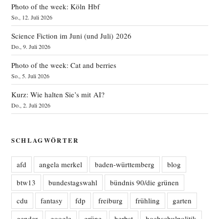
Photo of the week: Köln Hbf
So., 12. Juli 2026
Science Fiction im Juni (und Juli) 2026
Do., 9. Juli 2026
Photo of the week: Cat and berries
So., 5. Juli 2026
Kurz: Wie halten Sie’s mit AI?
Do., 2. Juli 2026
SCHLAGWÖRTER
afd
angela merkel
baden-württemberg
blog
btw13
bundestagswahl
bündnis 90/die grünen
cdu
fantasy
fdp
freiburg
frühling
garten
gender
google
grüne
herbst
hochschulpolitik