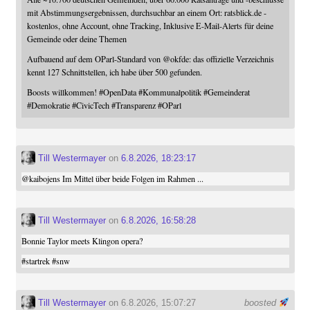
mit Abstimmungsergebnissen, durchsuchbar an einem Ort: ratsblick.de -
kostenlos, ohne Account, ohne Tracking, Inklusive E-Mail-Alerts für deine
Gemeinde oder deine Themen
Aufbauend auf dem OParl-Standard von
@
okfde
: das offizielle Verzeichnis
kennt 127 Schnittstellen, ich habe über 500 gefunden.
Boosts willkommen!
#
OpenData
#
Kommunalpolitik
#
Gemeinderat
#
Demokratie
#
CivicTech
#
Transparenz
#
OParl
Till Westermayer
on
6.8.2026, 18:23:17
@
kaibojens
Im Mittel über beide Folgen im Rahmen ...
Till Westermayer
on
6.8.2026, 16:58:28
Bonnie Taylor meets Klingon opera?
#
startrek
#
snw
Till Westermayer
on 6.8.2026, 15:07:27
boosted