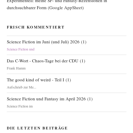
Experimentell: meine SF- und Fantasy-Rezensionen in
durchsuchbarer Form
(Google AppSheet)
FRISCH KOMMENTIERT
Science Fiction im Juni (und Juli) 2026
(
1
)
Science Fiction und
Das C-Wort - Chaos-Tage bei der CDU
(
1
)
Frank Hamm
The good kind of weird - Teil I
(
1
)
Aufschrieb zur Me...
Science Fiction und Fantasy im April 2026
(
1
)
Science Fiction im
DIE LETZTEN BEITRÄGE