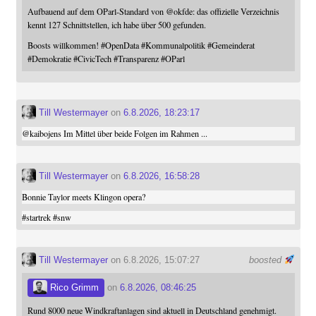
Aufbauend auf dem OParl-Standard von
@
okfde
: das offizielle Verzeichnis
kennt 127 Schnittstellen, ich habe über 500 gefunden.
Boosts willkommen!
#
OpenData
#
Kommunalpolitik
#
Gemeinderat
#
Demokratie
#
CivicTech
#
Transparenz
#
OParl
Till Westermayer
on
6.8.2026, 18:23:17
@
kaibojens
Im Mittel über beide Folgen im Rahmen ...
Till Westermayer
on
6.8.2026, 16:58:28
Bonnie Taylor meets Klingon opera?
#
startrek
#
snw
Till Westermayer
on 6.8.2026, 15:07:27
boosted
Rico Grimm
on
6.8.2026, 08:46:25
Rund 8000 neue Windkraftanlagen sind aktuell in Deutschland genehmigt.