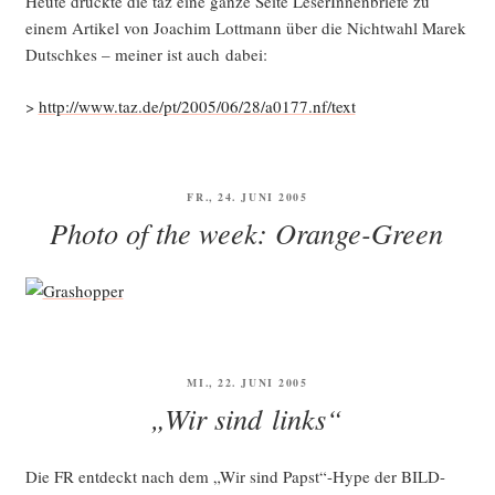
Heu­te druck­te die taz eine gan­ze Sei­te Lese­rIn­nen­brie­fe zu
einem Arti­kel von Joa­chim Lott­mann über die Nicht­wahl Marek
Dutsch­kes – mei­ner ist auch dabei:
>
http://www.taz.de/pt/2005/06/28/a0177.nf/text
VERÖFFENTLICHT
FR., 24. JUNI 2005
AM
Photo of the week: Orange-Green
VERÖFFENTLICHT
MI., 22. JUNI 2005
AM
„Wir sind links“
Die FR ent­deckt nach dem „Wir sind Papst“-Hype der BILD-