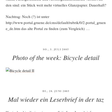
den sind: ein Stück weit mehr vir­tu­el­les Glanz­pa­pier. Dauerhaft?
Nach­trag: Noch (?) ist unter
http://www.portal.gruene.de/cms/default/rubrik/0/2.portal_gruen
e_de.htm das alte Por­tal zu fin­den (zum Vergleich) …
VERÖFFENTLICHT
SO., 3. JULI 2005
AM
Photo of the week: Bicycle detail
VERÖFFENTLICHT
DI., 28. JUNI 2005
AM
Mal wieder ein Leserbrief in der taz