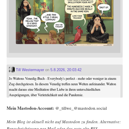
Till Westermayer
on
5.8.2026, 20:03:42
Jo Waltons Venedig-Buch - Everybody's perfect - mehr oder weniger in einem
Zug durchgelesen. In diesem Venedig treffen neun Welten aufeinander. Walton
macht daraus eine Meditation über Liebe in ihren unterschiedlichen
Ausprägungen, über Verletzlichkeit und die Pandemie.
Mein Mast­o­don-Account:
@_tillwe_@mastodon.social
Mein Blog ist aktu­ell nicht auf Mast­o­don zu fin­den. Alter­na­ti­ve:
Benach­rich­ti­gung per Mail oder das gute alte
RSS
.