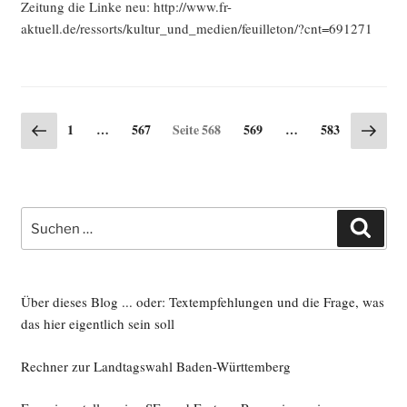
Zei­tung die Lin­ke neu: http://www.fr-
aktuell.de/ressorts/kultur_und_medien/feuilleton/?cnt=691271
Seitennummerierung
Vorherige
Näch
Seite
Seite
Seite
Seite
1
…
567
Seite
568
569
…
583
Seite
Seite
der
Beiträge
Suche
Such
nach:
Über dieses Blog ... oder: Textempfehlungen und die Frage, was
das hier eigentlich sein soll
Rechner zur Landtagswahl Baden-Württemberg