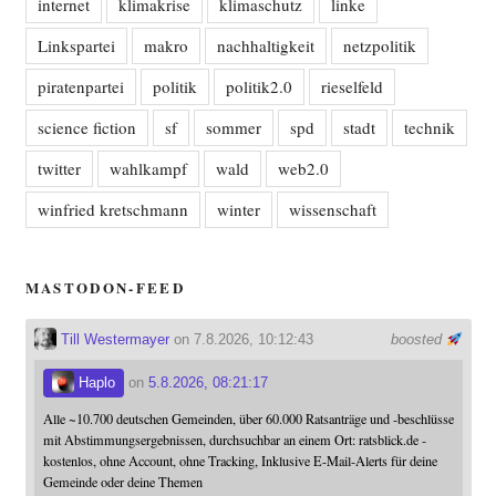
internet
klimakrise
klimaschutz
linke
Linkspartei
makro
nachhaltigkeit
netzpolitik
piratenpartei
politik
politik2.0
rieselfeld
science fiction
sf
sommer
spd
stadt
technik
twitter
wahlkampf
wald
web2.0
winfried kretschmann
winter
wissenschaft
MASTODON-FEED
Till Westermayer
on 7.8.2026, 10:12:43
boosted
Haplo
on
5.8.2026, 08:21:17
Alle ~10.700 deutschen Gemeinden, über 60.000 Ratsanträge und -beschlüsse
mit Abstimmungsergebnissen, durchsuchbar an einem Ort: ratsblick.de -
kostenlos, ohne Account, ohne Tracking, Inklusive E-Mail-Alerts für deine
Gemeinde oder deine Themen