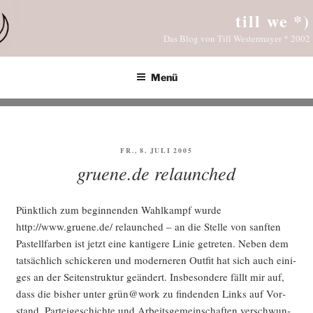
Zum
till we *)
Inhalt
Das Blog von Till Westermayer * 2002
springen
Menü
VERÖFFENTLICHT
FR., 8. JULI 2005
AM
gruene.de relaunched
Pünkt­lich zum begin­nen­den Wahl­kampf wur­de
http://www.gruene.de/ relaun­ched – an die Stel­le von sanf­ten
Pas­tell­far­ben ist jetzt eine kan­ti­ge­re Linie getre­ten. Neben dem
tat­säch­lich schi­cke­ren und moder­ne­ren Out­fit hat sich auch eini­
ges an der Sei­ten­struk­tur geän­dert. Ins­be­son­de­re fällt mir auf,
dass die bis­her unter grün@work zu fin­den­den Links auf Vor­
stand, Par­tei­ge­schich­te und Arbeits­ge­mein­schaf­ten ver­schwun­