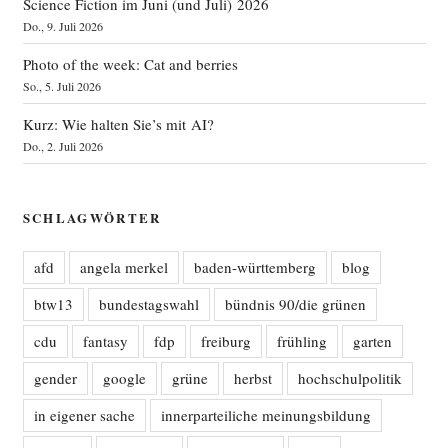
Science Fiction im Juni (und Juli) 2026
Do., 9. Juli 2026
Photo of the week: Cat and berries
So., 5. Juli 2026
Kurz: Wie halten Sie’s mit AI?
Do., 2. Juli 2026
SCHLAGWÖRTER
afd
angela merkel
baden-württemberg
blog
btw13
bundestagswahl
bündnis 90/die grünen
cdu
fantasy
fdp
freiburg
frühling
garten
gender
google
grüne
herbst
hochschulpolitik
in eigener sache
innerparteiliche meinungsbildung