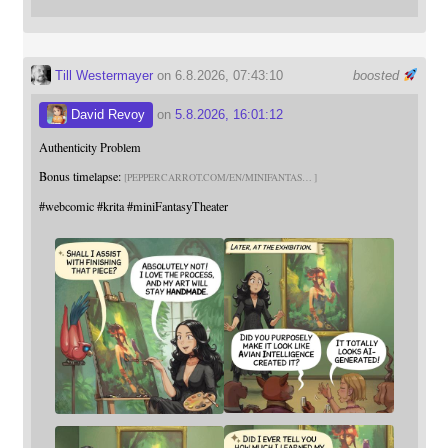
Till Westermayer
on 6.8.2026, 07:43:10
boosted
David Revoy
on
5.8.2026, 16:01:12
Authenticity Problem
Bonus timelapse:
PEPPERCARROT.COM/EN/MINIFANTAS
#
webcomic
#
krita
#
miniFantasyTheater