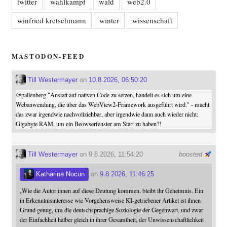
twitter
wahlkampf
wald
web2.0
winfried kretschmann
winter
wissenschaft
MASTODON-FEED
Till Westermayer
on
10.8.2026, 06:50:20
@
pallenberg
"Anstatt auf nativen Code zu setzen, handelt es sich um eine
Webanwendung, die über das WebView2-Framework ausgeführt wird." - macht
das zwar irgendwie nachvollziehbar, aber irgendwie dann auch wieder nicht:
Gigabyte RAM, um ein Beowserfenster am Start zu haben?!
Till Westermayer
on 9.8.2026, 11:54:20
boosted
Katharina Nocun
on
9.8.2026, 11:46:25
„Wie die Autor:innen auf diese Deutung kommen, bleibt ihr Geheimnis. Ein
in Erkenntnisinteresse wie Vorgehensweise KI-getriebener Artikel ist ihnen
Grund genug, um die deutschsprachige Soziologie der Gegenwart, und zwar
der Einfachheit halber gleich in ihrer Gesamtheit, der Unwissenschaftlichkeit