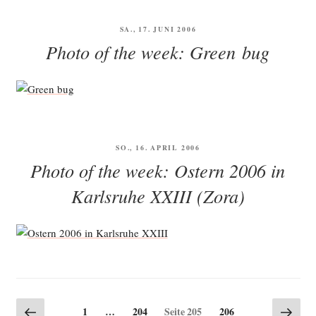
VERÖFFENTLICHT
SA., 17. JUNI 2006
AM
Photo of the week: Green bug
VERÖFFENTLICHT
SO., 16. APRIL 2006
AM
Photo of the week: Ostern 2006 in
Karlsruhe XXIII (Zora)
Seitennummerierung
Vorherige
Näch
Seite
Seite
Seite
1
…
204
Seite
205
206