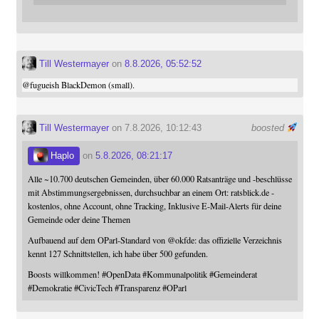
Till Westermayer
on
8.8.2026, 05:52:52
@
fugueish
BlackDemon (small).
Till Westermayer
on 7.8.2026, 10:12:43
boosted
Haplo
on
5.8.2026, 08:21:17
Alle ~10.700 deutschen Gemeinden, über 60.000 Ratsanträge und -beschlüsse
mit Abstimmungsergebnissen, durchsuchbar an einem Ort: ratsblick.de -
kostenlos, ohne Account, ohne Tracking, Inklusive E-Mail-Alerts für deine
Gemeinde oder deine Themen
Aufbauend auf dem OParl-Standard von
@
okfde
: das offizielle Verzeichnis
kennt 127 Schnittstellen, ich habe über 500 gefunden.
Boosts willkommen!
#
OpenData
#
Kommunalpolitik
#
Gemeinderat
#
Demokratie
#
CivicTech
#
Transparenz
#
OParl