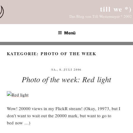
Zum
till we *)
Inhalt
Das Blog von Till Westermayer * 2002
springen
Menü
KATEGORIE:
PHOTO OF THE WEEK
VERÖFFENTLICHT
SA., 8. JULI 2006
AM
Photo of the week: Red light
Wow! 20000 views in my FlickR stream! (Okay, 19973, but I
don’t want to wait out the 20000 mark, but want to go to
bed now …)