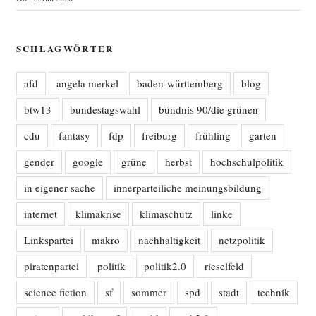
SCHLAGWÖRTER
afd
angela merkel
baden-württemberg
blog
btw13
bundestagswahl
bündnis 90/die grünen
cdu
fantasy
fdp
freiburg
frühling
garten
gender
google
grüne
herbst
hochschulpolitik
in eigener sache
innerparteiliche meinungsbildung
internet
klimakrise
klimaschutz
linke
Linkspartei
makro
nachhaltigkeit
netzpolitik
piratenpartei
politik
politik2.0
rieselfeld
science fiction
sf
sommer
spd
stadt
technik