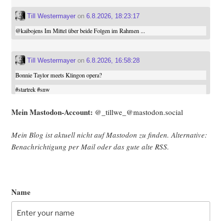
Till Westermayer
on
6.8.2026, 18:23:17
@
kaibojens
Im Mittel über beide Folgen im Rahmen ...
Till Westermayer
on
6.8.2026, 16:58:28
Bonnie Taylor meets Klingon opera?
#
startrek
#
snw
Mein Mast­o­don-Account:
@_tillwe_@mastodon.social
Mein Blog ist aktu­ell nicht auf Mast­o­don zu fin­den. Alter­na­ti­ve:
Benach­rich­ti­gung per Mail oder das gute alte
RSS
.
Name