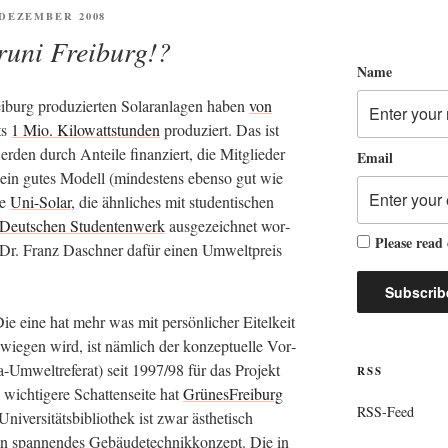
ENTLICHT
. DEZEMBER 2008
runi Freiburg!?
Name
­burg pro­du­zier­ten Solar­an­la­gen haben
von
ts
1 Mio. Kilo­watt­stun­den
pro­du­ziert. Das ist
r­den durch Antei­le finan­ziert, die Mit­glie­der
Email
t ein gutes Modell (min­des­tens eben­so gut wie
ve
Uni-Solar
, die ähn­li­ches mit stu­den­ti­schen
Deut­schen Stu­den­ten­werk
aus­ge­zeich­net wor­
Please read
. Dr. Franz Dasch­ner dafür einen Umwelt­preis
Die eine hat mehr was mit per­sön­li­cher Eitel­keit
ie­gen wird, ist näm­lich der kon­zep­tu­el­le Vor­
ta-Umwelt­re­fe­rat) seit 1997/98 für das Pro­jekt
RSS
wich­ti­ge­re Schat­ten­sei­te hat
Grü­nes­Frei­burg
RSS-Feed
­ver­si­täts­bi­blio­thek ist zwar ästhe­tisch
in span­nen­des Gebäu­de­tech­nik­kon­zept. Die in