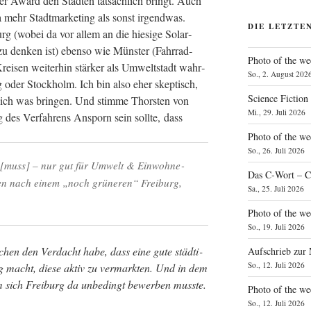
ser Award den Städ­ten tat­säch­lich bringt. Auch
ja mehr Stadt­mar­ke­ting als sonst irgend­was.
DIE LETZTE
rg (wobei da vor allem an die hie­si­ge Solar­
zu den­ken ist) eben­so wie Müns­ter (Fahr­rad­
Photo of the we
n Krei­sen wei­ter­hin stär­ker als Umwelt­stadt wahr­
So., 2. August 202
 oder Stock­holm. Ich bin also eher skep­tisch,
Science Fiction
­lich was brin­gen. Und stim­me Thors­ten von
Mi., 29. Juli 2026
g des Ver­fah­rens Ansporn sein soll­te, dass
Photo of the we
So., 26. Juli 2026
en [muss] – nur gut für Umwelt & Ein­woh­ne­
Das C‑Wort – C
­gen nach einem „noch grü­ne­ren“ Frei­burg,
Sa., 25. Juli 2026
Photo of the we
So., 19. Juli 2026
chen den Ver­dacht habe, dass eine gute städ­ti­
Aufschrieb zur
So., 12. Juli 2026
ig macht, die­se aktiv zu ver­mark­ten. Und in dem
m sich Frei­burg da unbe­dingt bewer­ben musste.
Photo of the w
So., 12. Juli 2026