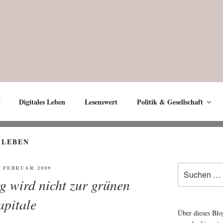
Digitales Leben
Lesenswert
Politik & Gesellschaft
 LEBEN
Suche
ENTLICHT
. FEBRUAR 2009
nach:
g wird nicht zur grünen
pitale
Über dieses Blo