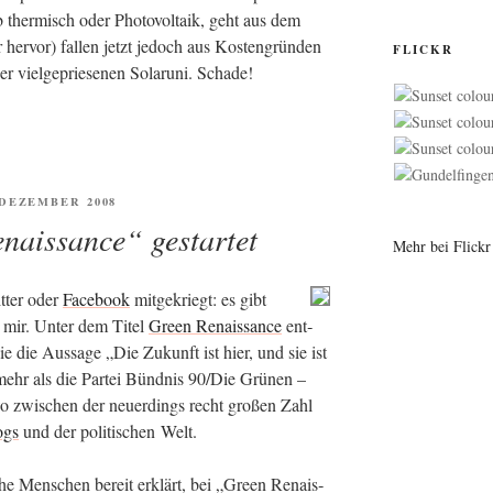
ob ther­misch oder Pho­to­vol­ta­ik, geht aus dem
 her­vor) fal­len jetzt jedoch aus Kos­ten­grün­den
FLICKR
 viel­ge­prie­se­nen Solar­uni. Schade!
ENTLICHT
. DEZEMBER 2008
naissance“ gestartet
Mehr bei Flick
t­ter oder
Face­book
mit­ge­kriegt: es gibt
n mir. Unter dem Titel
Green Renais­sance
ent­
e die Aus­sa­ge „Die Zukunft ist hier, und sie ist
mehr als die Par­tei Bünd­nis 90/Die Grü­nen –
o zwi­schen der neu­er­dings recht gro­ßen Zahl
logs
und der poli­ti­schen Welt.
­he Men­schen bereit erklärt, bei „Green Renais­