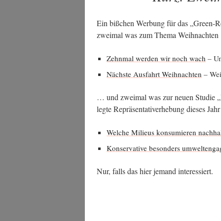
Ein biß­chen Wer­bung für das „Green-R
zwei­mal was zum The­ma Weihnachte
Zehn­mal wer­den wir noch wach
– Um
Nächs­te Aus­fahrt Weih­nach­ten
– Weih
… und zwei­mal was zur neu­en Stu­die „
leg­te Reprä­sen­ta­tiv­erhe­bung die­ses Ja
Wel­che Milieus kon­su­mie­ren nachha
Kon­ser­va­ti­ve beson­ders umweltenga
Nur, falls das hier jemand interessiert.