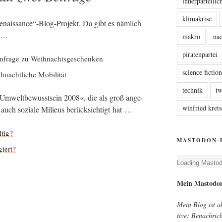
innerparteili
klimakrise
enaissance“-Blog-Projekt. Da gibt es näm­lich
n …
makro
nac
piratenpartei
fra­ge zu Weihnachtsgeschenken
science fictio
­nacht­li­che Mobilität
technik
tw
Umwelt­be­wusst­sein 2008«, die als groß ange­
winfried kre
hr auch sozia­le Milieus berück­sich­tigt hat …
ltig?
MASTODON-
giert?
Loa­ding Mast­o
Mein Mast­o­d
Mein Blog ist akt
ti­ve: Benach­ri