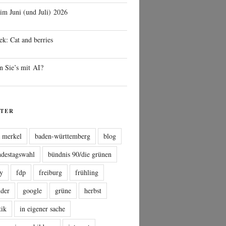
 im Juni (und Juli) 2026
ek: Cat and berries
n Sie’s mit AI?
TER
a merkel
baden-württemberg
blog
ndestagswahl
bündnis 90/die grünen
sy
fdp
freiburg
frühling
nder
google
grüne
herbst
tik
in eigener sache