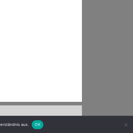
erständnis aus.
OK