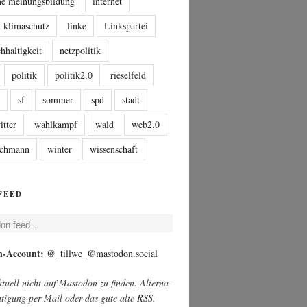
che meinungsbildung
internet
klimaschutz
linke
Linkspartei
hhaltigkeit
netzpolitik
politik
politik2.0
rieselfeld
n
sf
sommer
spd
stadt
itter
wahlkampf
wald
web2.0
tschmann
winter
wissenschaft
FEED
­don feed…
on-Account:
@_tillwe_@mastodon.social
u­ell nicht auf Mast­o­don zu fin­den. Alter­na­
ch­ti­gung per Mail oder das gute alte
RSS
.