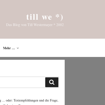
till we *)
Das Blog von Till Westermayer * 2002
Mehr …
Suchen
g ... oder: Textempfehlungen und die Frage,