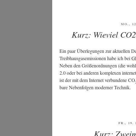
VERÖF
MO., 1
AM
Kurz: Wieviel CO2 
Ein paar Über­le­gun­gen zur aktu­el­len D
Treib­haus­gas­emis­sio­nen habe ich bei
G
Neben den Grö­ßen­ord­nun­gen (die wohl
2.0 oder bei ande­ren kom­ple­xen inter­ne
ist der mit dem Inter­net ver­bun­de­ne CO
ba­re Neben­fol­gen moder­ner Technik.
VERÖFF
FR., 19
AM
Kurz: Zweim