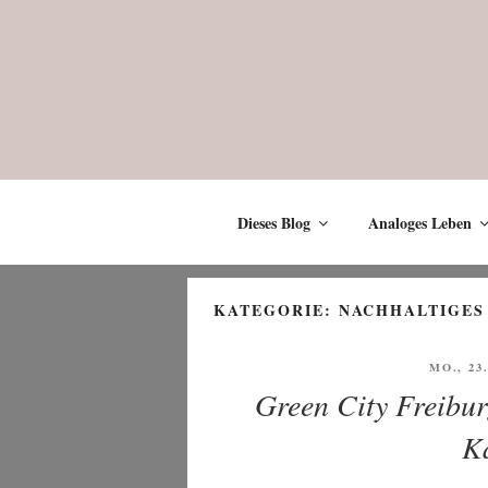
Zum
Inhalt
springen
Dieses Blog
Analoges Leben
KATEGORIE:
NACHHALTIGES
VERÖFF
MO., 23
AM
Green City Freibur
Ka