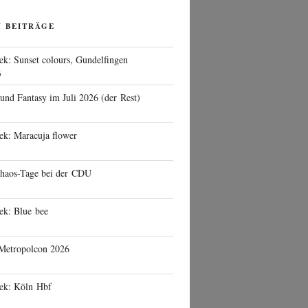
N BEITRÄGE
ek: Sunset colours, Gundelfingen
6
 und Fantasy im Juli 2026 (der Rest)
ek: Maracuja flower
haos-Tage bei der CDU
ek: Blue bee
 Metropolcon 2026
eek: Köln Hbf