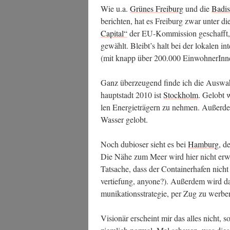
Wie u.a.
Grü­nes Frei­burg
und die
Badi­
berich­ten, hat es Frei­burg zwar unter di
Capi­tal“
der EU-Kom­mis­si­on geschafft, 
ge­wählt. Bleibt’s halt bei der loka­len in
(mit knapp über 200.000 Ein­woh­ne­rIn­ne
Ganz über­zeu­gend fin­de ich die Aus­wah
haupt­stadt 2010 ist
Stock­holm
. Gelobt w
len Ener­gie­trä­gern zu neh­men. Außer
Was­ser gelobt.
Noch dubio­ser sieht es bei
Ham­burg
, d
Die Nähe zum Meer wird hier nicht erw
Tat­sa­che, dass der Con­tai­ner­ha­fen nicht
ver­tie­fung, anyo­ne?). Außer­dem wird 
mu­ni­ka­ti­ons­stra­te­gie, per Zug zu werb
Visio­när erscheint mir das alles nicht, so