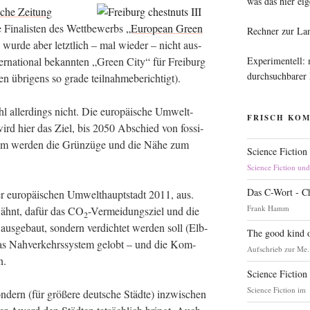
was das hier eig
sche Zei­tung
e Fina­lis­ten des Wett­be­werbs
„Euro­pean Green
Rechner zur La
wur­de aber letzt­lich – mal wie­der – nicht aus­
Experimentell:
ter­na­tio­nal bekann­ten „Green City“ für Frei­burg
durchsuchbarer
n übri­gens so gra­de teilnahmeberichtigt).
l aller­dings nicht. Die euro­päi­sche Umwelt­
FRISCH KO
ird hier das Ziel, bis 2050 Abschied von fos­si­
­dem wer­den die Grün­zü­ge und die Nähe zum
Science Fiction
Science Fiction un
Das C-Wort - C
er euro­päi­schen Umwelt­haupt­stadt 2011, aus.
Frank Hamm
ähnt, dafür das CO
-Ver­mei­dungs­ziel und die
2
 aus­ge­baut, son­dern ver­dich­tet wer­den soll (Elb­
The good kind o
das Nah­ver­kehrs­sys­tem gelobt – und die Kom­
Aufschrieb zur Me.
en.
Science Fiction
Science Fiction im
n­dern (für grö­ße­re deut­sche Städ­te) inzwi­schen