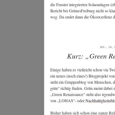
die Fens­ter inte­grier­ten Solar­an­la­gen (
Bericht bei Grü­nes­Frei­burg nicht so klar
weg. Da endet dann die Öko­ex­zel­lenz der
VERÖFF
MI., 10
AM
Kurz: „Green Re
Eini­ge haben es viel­leicht schon via Twi
ein neu­es (noch eines!) Blog­pro­jekt vo
steht ein Grup­pen­blog von Men­schen, di
grün“ rich­tig fin­den. Grün meint dabei 
„Green Renais­sance“ steht also irgend­w
von „LOHAS“- oder
Nach­hal­tig­keits­b
Bis­her haben sich schon eine gan­ze Rei