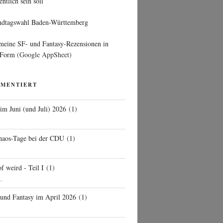
entlich sein soll
ndtagswahl Baden-Württemberg
 meine SF- und Fantasy-Rezensionen in
 Form
(Google AppSheet)
MMENTIERT
 im Juni (und Juli) 2026
(
1
)
d
haos-Tage bei der CDU
(
1
)
f weird - Teil I
(
1
)
..
 und Fantasy im April 2026
(
1
)