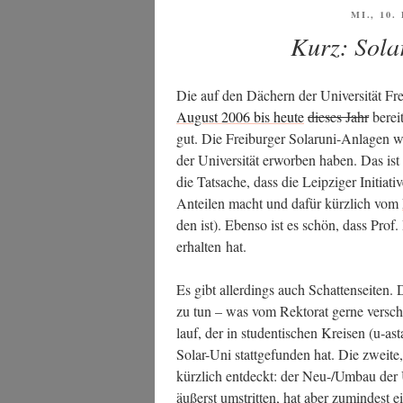
VERÖFF
MI., 10
AM
Kurz: Sola
Die auf den Dächern der Uni­ver­si­tät Frei
August 2006 bis heu­te
die­ses Jahr
berei
gut. Die Frei­bur­ger Solar­uni-Anla­gen we
der Uni­ver­si­tät erwor­ben haben. Das is
die Tat­sa­che, dass die Leip­zi­ger Initia­ti­
Antei­len macht und dafür kürz­lich vom
den ist). Eben­so ist es schön, dass Prof
erhal­ten hat.
Es gibt aller­dings auch Schat­ten­sei­ten. 
zu tun – was vom Rek­to­rat ger­ne ver­schw
lauf, der in stu­den­ti­schen Krei­sen (u‑as­
Solar-Uni statt­ge­fun­den hat. Die zwei­te, 
kürz­lich ent­deckt: der Neu-/Um­bau der Uni
äußerst umstrit­ten, hat aber zumin­dest e