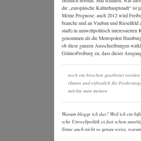
ziem­lich nor­mal. Mal schau­en, was die­
die „euro­päi­sche Kul­tur­haupt­stadt“ ist 
Mei­ne Pro­gno­se: auch 2012 wird Frei­bu
bran­che und an Vau­ban und Rie­sel­feld 
stadt) in umwelt­po­li­tisch inter­es­sier­te
ge­nom­men als die Metro­po­len Ham­burg
ob die­se gan­zen Aus­schrei­bun­gen wirk
Grü­nes­Frei­burg zu, dass die­ser Aus­gan
noch ein biss­chen gear­bei­tet wer­d
rIn­nen und erfreu­lich für For­de­run
möch­te man meinen
War­um blog­ge ich das? Weil ich ein biß­
sche Umwelt­po­li­tik es fast schon unnö­t
Sin­ne auch nicht so genau weiss, war­u