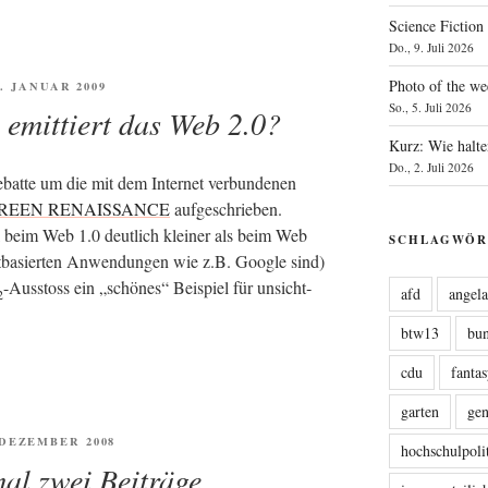
Science Fiction
Do., 9. Juli 2026
Photo of the we
FENTLICHT
2. JANUAR 2009
So., 5. Juli 2026
emittiert das Web 2.0?
Kurz: Wie halte
Do., 2. Juli 2026
ebat­te um die mit dem Inter­net ver­bun­de­nen
REEN RENAISSANCE
auf­ge­schrie­ben.
 beim Web 1.0 deut­lich klei­ner als beim Web
SCHLAGWÖR
t­ba­sier­ten Anwen­dun­gen wie z.B. Goog­le sind)
-Aus­stoss ein „schö­nes“ Bei­spiel für unsicht­
afd
angel
2
btw13
bu
cdu
fanta
garten
ge
ENTLICHT
. DEZEMBER 2008
hochschulpoli
al zwei Beiträge