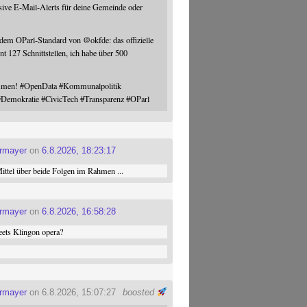
sive E-Mail-Alerts für deine Gemeinde oder
 dem OParl-Standard von
@
okfde
: das offizielle
nt 127 Schnittstellen, ich habe über 500
ommen!
#
OpenData
#
Kommunalpolitik
#
Demokratie
#
CivicTech
#
Transparenz
#
OParl
ermayer
on
6.8.2026, 18:23:17
ttel über beide Folgen im Rahmen ...
ermayer
on
6.8.2026, 16:58:28
ets Klingon opera?
ermayer
on 6.8.2026, 15:07:27
boosted