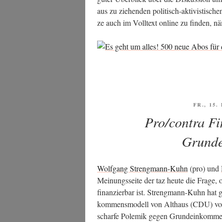
aus zu zie­hen­den poli­tisch-akti­vis­ti­sche
ze auch im Voll­text online zu fin­den, nä
VERÖFF
FR., 15
AM
Pro/contra Fi
Grund
Wolf­gang Streng­mann-Kuhn
(pro) und
Mei­nungs­sei­te der taz heu­te die Fra­ge
finan­zier­bar ist. Streng­mann-Kuhn hat 
kom­mens­mo­dell von Alt­haus (CDU) vor­
schar­fe Pole­mik gegen Grund­ein­kom­men 