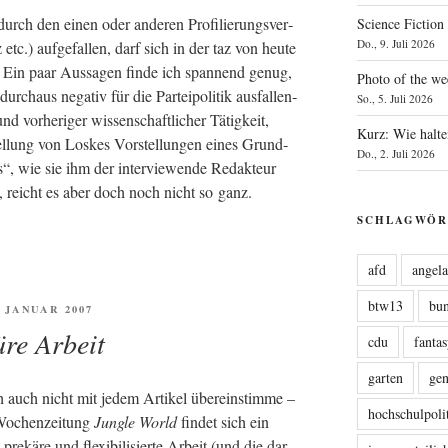
 durch den einen oder ande­ren Pro­fi­lie­rungs­ver­
Science Fiction
Do., 9. Juli 2026
tc.) auf­ge­fal­len, darf sich in der taz von heu­te
Ein paar Aus­sa­gen fin­de ich span­nend genug,
Photo of the we
ch­aus nega­tiv für die Par­tei­po­li­tik aus­fal­len­
So., 5. Juli 2026
d vor­he­ri­ger wis­sen­schaft­li­cher Tätig­keit,
Kurz: Wie halte
stel­lung von Los­kes Vor­stel­lun­gen eines Grund­
Do., 2. Juli 2026
“, wie sie ihm der inter­view­en­de Redak­teur
reicht es aber doch noch nicht so ganz.
SCHLAGWÖR
afd
angel
btw13
bu
FENTLICHT
. JANUAR 2007
re Arbeit
cdu
fanta
garten
ge
h auch nicht mit jedem Arti­kel über­ein­stim­me –
hochschulpoli
 Wochen­zei­tung
Jungle World
fin­det sich ein
e­kä­re und fle­xi­bi­li­sier­te Arbeit (und die dar­