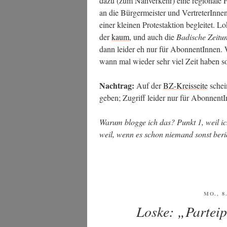
dazu (zum Nah­ver­kehr) eine regio­na­le 
an die Bür­ger­meis­ter und Ver­tre­te­rIn­n
einer klei­nen Pro­test­ak­ti­on beglei­tet. Lo
der
kaum
, und auch die
Badi­sche Zei­tu
dann lei­der eh nur für Abon­nen­tIn­nen. 
wann mal wie­der sehr viel Zeit haben s
Nach­trag:
Auf der
BZ-Kreis­sei­te
schei
geben; Zugriff lei­der nur für Abonnent
War­um blog­ge ich das? Punkt 1, weil ich
weil, wenn es schon nie­mand sonst berich
VERÖF
MO., 8
AM
Loske: „Partei