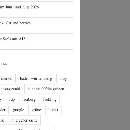
 im Juni (und Juli) 2026
ek: Cat and berries
n Sie’s mit AI?
TER
a merkel
baden-württemberg
blog
ndestagswahl
bündnis 90/die grünen
sy
fdp
freiburg
frühling
nder
google
grüne
herbst
tik
in eigener sache