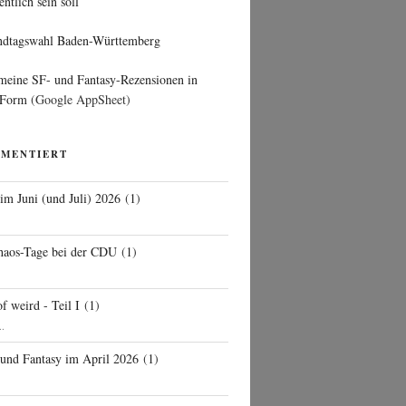
entlich sein soll
ndtagswahl Baden-Württemberg
 meine SF- und Fantasy-Rezensionen in
 Form
(Google AppSheet)
MMENTIERT
 im Juni (und Juli) 2026
(
1
)
d
haos-Tage bei der CDU
(
1
)
f weird - Teil I
(
1
)
..
 und Fantasy im April 2026
(
1
)