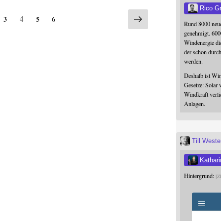
Rico G
Seite
Seite
Seite
Nächste
Seite
4
3
5
6
Rund 8000 neue
Seite
genehmigt. 600
Windenergie die
der schon durc
werden.
Deshalb ist Win
Gesetze: Solar 
Windkraft verli
Anlagen.
Till West
Kathari
Hintergrund:
Z