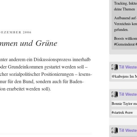
Tracking, Inklu
deine Themen
Aufbauend auf
Verzeichnis ken
gefunden.
ENTLICHT
 DEZEMBER 2006
Boosts willk
mmen und Grüne
#
Gemeinderat
er ande­rem ein Dis­kus­si­ons­pro­zess inner­halb
oder Grund­ein­kom­men gestar­tet wer­den soll –
Till West
er sozi­al­po­li­ti­scher Posi­tio­nie­run­gen – lesens­
@
kaibojens
Im Mi
cht nur für den Bund, son­dern auch für Baden-
on erar­bei­tet wer­den soll).
Till West
Bonnie Taylor me
#
startrek
#
snw
Till West