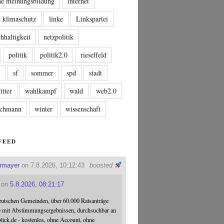
che meinungsbildung
internet
klimaschutz
linke
Linkspartei
hhaltigkeit
netzpolitik
politik
politik2.0
rieselfeld
n
sf
sommer
spd
stadt
itter
wahlkampf
wald
web2.0
tschmann
winter
wissenschaft
FEED
ermayer
on 7.8.2026, 10:12:43
boosted
on
5.8.2026, 08:21:17
eutschen Gemeinden, über 60.000 Ratsanträge
e mit Abstimmungsergebnissen, durchsuchbar an
blick.de - kostenlos, ohne Account, ohne