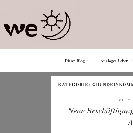
Zum
Inhalt
springen
Dieses Blog
Analoges Leben
KATEGORIE:
GRUNDEINKOM
VERÖF
MI., 7
AM
Neue Beschäftigung
A