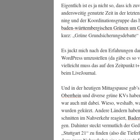
Eigent­lich ist es ja nicht so, dass ich zu
anders­wei­tig genutz­te Zeit in der letz­
ning und der Koor­di­na­ti­ons­grup­pe das hi
baden-würt­tem­ber­gi­schen Grü­nen um 
kurz: „Grü­ne Grund­si­che­rungs­de­bat­
Es juckt mich nach den Erfah­run­gen dam
Word­Press umzu­stel­len (da gäbe es so vie­
viel­leicht muss das auf den Zeit­punkt t+
beim LiveJournal.
Und in der heu­ti­gen Mit­tags­pau­se gab
Ober­rhein
und diver­se grü­ne KVs haben h
war auch mit dabei. Wie­so, wes­halb, war­
wur­den gekürzt. Ande­re Län­dern haben d
schnit­ten im Nah­ver­kehr reagiert,
Baden
gen. Dahin­ter steckt ver­mut­lich der Geda
„Stutt­gart 21“ zu fin­den (also die Tie­fer