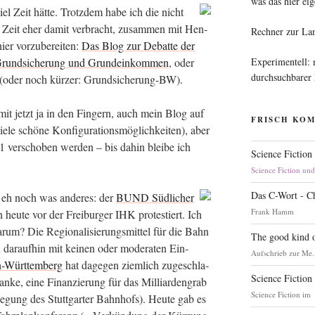
was das hier eig
viel Zeit hät­te. Trotz­dem habe ich die nicht
ten Zeit eher damit ver­bracht, zusam­men mit Hen­
Rechner zur La
er vor­zu­be­rei­ten:
Das Blog zur Debat­te der
Experimentell:
Grund­si­che­rung und Grund­ein­kom­men
, oder
durchsuchbarer
te“ (oder noch kür­zer: Grundsicherung-BW).
it jetzt ja in den Fin­gern, auch mein Blog auf
FRISCH KO
le schö­ne Kon­fi­gu­ra­ti­ons­mög­lich­kei­ten), aber
1 ver­scho­ben wer­den – bis dahin blei­be ich
Science Fiction
Science Fiction un
Das C-Wort - C
’s eh noch was ande­res: der
BUND Süd­li­cher
Frank Hamm
eu­te vor der Frei­bur­ger IHK pro­tes­tiert. Ich
um? Die Regio­na­li­sie­rungs­mit­tel für die Bahn
The good kind o
ar­auf­hin mit kei­nen oder mode­ra­ten Ein­
Aufschrieb zur Me.
-Würt­tem­berg
hat dage­gen ziem­lich zuge­schla­
Science Fiction
n­ke, eine Finan­zie­rung für das Mil­li­ar­den­grab
Science Fiction im
­le­gung des Stutt­gar­ter Bahn­hofs). Heu­te gab es