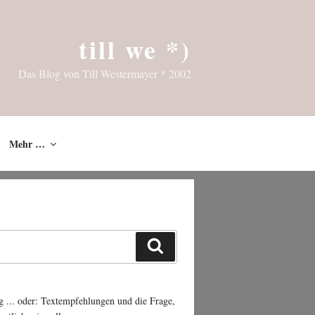
till we *)
Das Blog von Till Westermayer * 2002
Mehr …
Suchen
g ... oder: Textempfehlungen und die Frage,