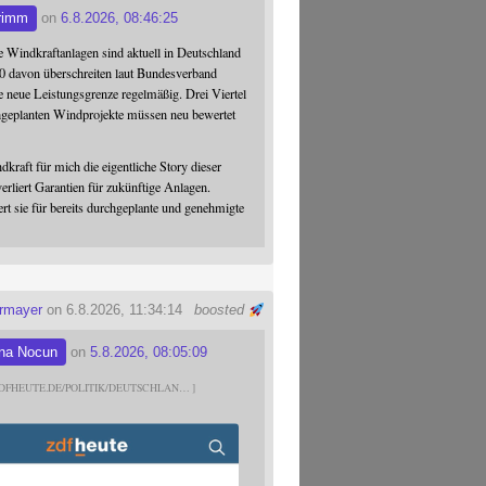
rimm
on
6.8.2026, 08:46:25
 Windkraftanlagen sind aktuell in Deutschland
0 davon überschreiten laut Bundesverband
 neue Leistungsgrenze regelmäßig. Drei Viertel
hgeplanten Windprojekte müssen neu bewertet
dkraft für mich die eigentliche Story dieser
verliert Garantien für zukünftige Anlagen.
ert sie für bereits durchgeplante und genehmigte
ermayer
on 6.8.2026, 11:34:14
boosted
na Nocun
on
5.8.2026, 08:05:09
DFHEUTE.DE/POLITIK/DEUTSCHLAN