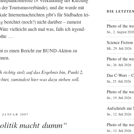
Fahr­plan­kon­fe­renz (= Ver­kün­dung der Kür­zung
en der Tou­ris­mus­ver­bän­de), und die wur­de mit
DIE LETZTE
ka­le Inter­net­nach­rich­ten gibt’s für Süd­ba­den lei­
ng
berich­tet (noch?) nicht dar­über – zumeist
Photo of the we
Wäre viel­leicht auch mal was, falls ich irgend­
So., 2. August 202
ollte …
Science Fiction
Mi., 29. Juli 2026
nt es einen Bericht zur BUND-Akti­on zu
Innen.
Photo of the we
So., 26. Juli 2026
 rich­tig stolz auf das Ergeb­nis bin, Punkt 2,
Das C‑Wort – C
­tet, zumin­dest hier was dazu ste­hen soll.
Sa., 25. Juli 2026
Photo of the we
So., 19. Juli 2026
Aufschrieb zur
FENTLICHT
So., 12. Juli 2026
. JANUAR 2007
politik macht dumm“
Photo of the w
So., 12. Juli 2026