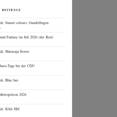
N BEITRÄGE
ek: Sunset colours, Gundelfingen
6
 und Fantasy im Juli 2026 (der Rest)
ek: Maracuja flower
haos-Tage bei der CDU
ek: Blue bee
 Metropolcon 2026
eek: Köln Hbf