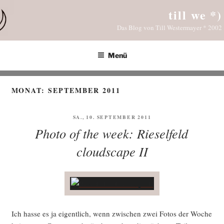
Zum
till we *)
Inhalt
Das Blog von Till Westermayer * 2002
springen
Menü
MONAT:
SEPTEMBER 2011
VERÖFFENTLICHT
SA., 10. SEPTEMBER 2011
AM
Photo of the week: Rieselfeld
cloudscape II
Ich has­se es ja eigent­lich, wenn zwi­schen zwei Fotos der Woche