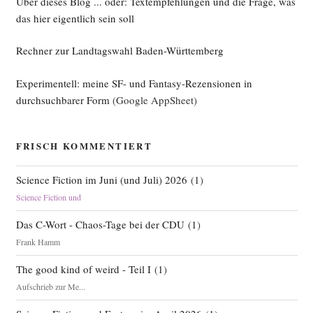
Über dieses Blog ... oder: Textempfehlungen und die Frage, was
das hier eigentlich sein soll
Rechner zur Landtagswahl Baden-Württemberg
Experimentell: meine SF- und Fantasy-Rezensionen in
durchsuchbarer Form
(Google AppSheet)
FRISCH KOMMENTIERT
Science Fiction im Juni (und Juli) 2026
(
1
)
Science Fiction und
Das C-Wort - Chaos-Tage bei der CDU
(
1
)
Frank Hamm
The good kind of weird - Teil I
(
1
)
Aufschrieb zur Me...