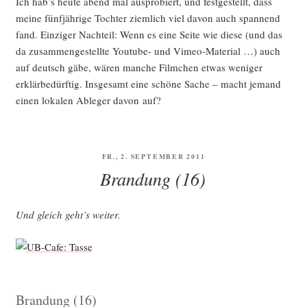
Ich hab’s heu­te abend mal aus­pro­biert, und fest­ge­stellt, dass
mei­ne fünf­jäh­ri­ge Toch­ter ziem­lich viel davon auch span­nend
fand. Ein­zi­ger Nach­teil: Wenn es eine Sei­te wie die­se (und das
da zusam­men­ge­stell­te You­tube- und Vimeo-Mate­ri­al …) auch
auf deutsch gäbe, wären man­che Film­chen etwas weni­ger
erklär­be­dürf­tig. Ins­ge­samt eine schö­ne Sache – macht jemand
einen loka­len Able­ger davon auf?
VERÖFFENTLICHT
FR., 2. SEPTEMBER 2011
AM
Brandung (16)
Und gleich geht’s weiter.
Brandung (16)