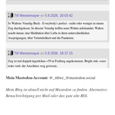
Till Westermayer
on
5.8.2026, 20:03:42
Jo Waltons Venedig-Buch - Everybody's perfect - mehr oder weniger in einem
Zug durchgelesen. In diesem Venedig treffen neun Welten aufeinander. Walton
macht daraus eine Meditation über Liebe in ihren unterschiedlichen
Ausprägungen, über Verletzlichkeit und die Pandemie.
Till Westermayer
on
5.8.2026, 18:37:15
Zug ist mit doppelt ärgerlichen +59 in Freiburg angekommen. Bright side: sonst
wäre vmtl. der Anschluss weg gewesen..
Mein Mast­o­don-Account:
@_tillwe_@mastodon.social
Mein Blog ist aktu­ell nicht auf Mast­o­don zu fin­den. Alter­na­ti­ve:
Benach­rich­ti­gung per Mail oder das gute alte
RSS
.