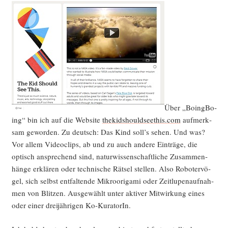
Über „Boing­Bo­
ing“ bin ich auf die Web­site
thekidshouldseethis.com
auf­merk­
sam gewor­den. Zu deutsch: Das Kind soll’s sehen. Und was?
Vor allem Video­clips, ab und zu auch ande­re Ein­trä­ge, die
optisch anspre­chend sind, natur­wis­sen­schaft­li­che Zusam­men­
hän­ge erklä­ren oder tech­ni­sche Rät­sel stel­len. Also Robo­ter­vö­
gel, sich selbst ent­fal­ten­de Mikro­o­ri­ga­mi oder Zeit­lu­pen­auf­nah­
men von Blit­zen. Aus­ge­wählt unter akti­ver Mit­wir­kung eines
oder einer drei­jäh­ri­gen Ko-KuratorIn.