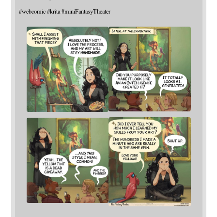
#
webcomic
#
krita
#
miniFantasyTheater