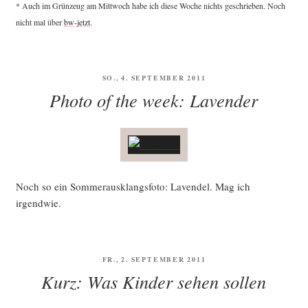
* Auch im Grün­zeug am Mitt­woch habe ich die­se Woche nichts geschrie­ben. Noch
nicht mal über
bw-jetzt
.
VERÖFFENTLICHT
SO., 4. SEPTEMBER 2011
AM
Photo of the week: Lavender
Noch so ein Som­mer­aus­klangsfo­to: Laven­del. Mag ich
irgendwie.
VERÖFFENTLICHT
FR., 2. SEPTEMBER 2011
AM
Kurz: Was Kinder sehen sollen