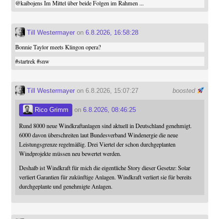
@
kaibojens
Im Mittel über beide Folgen im Rahmen ...
Till Westermayer
on
6.8.2026, 16:58:28
Bonnie Taylor meets Klingon opera?
#
startrek
#
snw
Till Westermayer
on 6.8.2026, 15:07:27
boosted
Rico Grimm
on
6.8.2026, 08:46:25
Rund 8000 neue Windkraftanlagen sind aktuell in Deutschland genehmigt.
6000 davon überschreiten laut Bundesverband Windenergie die neue
Leistungsgrenze regelmäßig. Drei Viertel der schon durchgeplanten
Windprojekte müssen neu bewertet werden.
Deshalb ist Windkraft für mich die eigentliche Story dieser Gesetze: Solar
verliert Garantien für zukünftige Anlagen. Windkraft verliert sie für bereits
durchgeplante und genehmigte Anlagen.