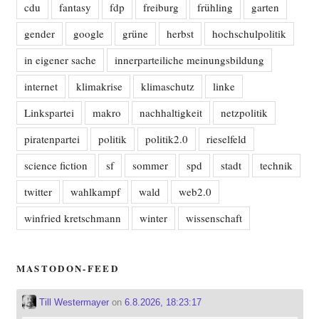
cdu
fantasy
fdp
freiburg
frühling
garten
gender
google
grüne
herbst
hochschulpolitik
in eigener sache
innerparteiliche meinungsbildung
internet
klimakrise
klimaschutz
linke
Linkspartei
makro
nachhaltigkeit
netzpolitik
piratenpartei
politik
politik2.0
rieselfeld
science fiction
sf
sommer
spd
stadt
technik
twitter
wahlkampf
wald
web2.0
winfried kretschmann
winter
wissenschaft
MASTODON-FEED
Till Westermayer
on
6.8.2026, 18:23:17