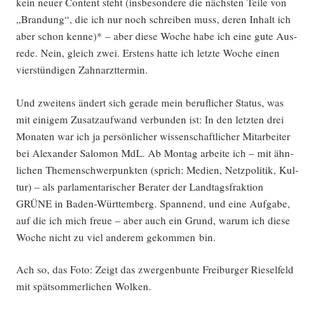
kein neu­er Con­tent steht (ins­be­son­de­re die nächs­ten Tei­le von
„Bran­dung“, die ich nur noch schrei­ben muss, deren Inhalt ich
aber schon ken­ne)* – aber die­se Woche habe ich eine gute Aus­
re­de. Nein, gleich zwei. Ers­tens hat­te ich letz­te Woche einen
vier­stün­di­gen Zahnarzttermin.
Und zwei­tens ändert sich gera­de mein beruf­li­cher Sta­tus, was
mit eini­gem Zusatz­auf­wand ver­bun­den ist: In den letz­ten drei
Mona­ten war ich ja per­sön­li­cher wis­sen­schaft­li­cher Mit­ar­bei­ter
bei Alex­an­der Salo­mon MdL. Ab Mon­tag arbei­te ich – mit ähn­
li­chen The­men­schwer­punk­ten (sprich: Medi­en, Netz­po­li­tik, Kul­
tur) – als par­la­men­ta­ri­scher Bera­ter der Land­tags­frak­ti­on
GRÜNE in Baden-Würt­tem­berg. Span­nend, und eine Auf­ga­be,
auf die ich mich freue – aber auch ein Grund, war­um ich die­se
Woche nicht zu viel ande­rem gekom­men bin.
Ach so, das Foto: Zeigt das zwer­gen­bun­te Frei­bur­ger Rie­sel­feld
mit spät­som­mer­li­chen Wolken.