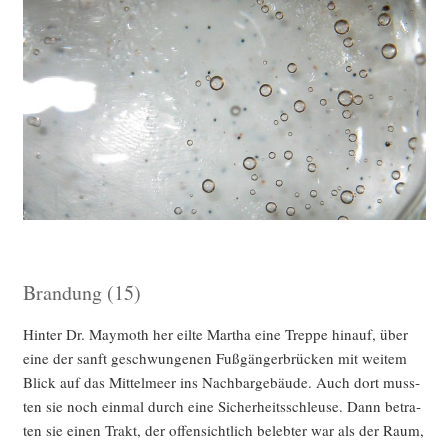
Brandung (15)
Hin­ter Dr. May­mo­th her eil­te Mar­tha eine Trep­pe hin­auf, über
eine der sanft geschwun­ge­nen Fuß­gän­ger­brü­cken mit wei­tem
Blick auf das Mit­tel­meer ins Nach­bar­ge­bäu­de. Auch dort muss­
ten sie noch ein­mal durch eine Sicher­heits­schleu­se. Dann betra­
ten sie einen Trakt, der offen­sicht­lich beleb­ter war als der Raum,