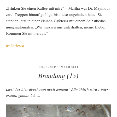
„Trin­ken Sie einen Kaf­fee mit mir?“ – Mar­tha war Dr. May­mo­th
zwei Trep­pen hin­auf gefolgt, bis die­se ange­hal­ten hat­te. Sie
stan­den jetzt in einer klei­nen Cafe­te­ria mit einem Selbst­be­die­
nungs­au­to­ma­ten. „Wir müs­sen uns unter­hal­ten, mei­ne Lie­be.
Kom­men Sie mit heraus.“
„Bran­
weiterlesen
dung
(16)“
VERÖFFENTLICHT
DO., 1. SEPTEMBER 2011
AM
Brandung (15)
Liest das hier über­haupt noch jemand? All­mäh­lich wird’s inter­
es­sant, glau­be ich …