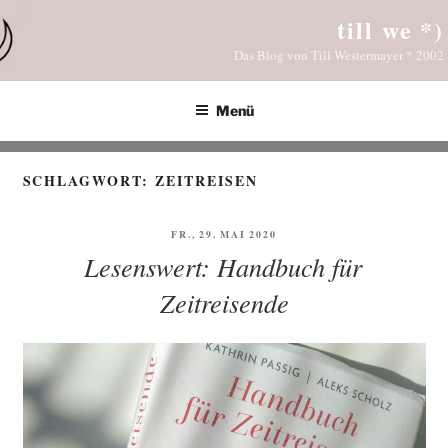
Zum
till we *)
Inhalt
Das Blog von Till Westermayer * 2002
springen
Menü
SCHLAGWORT:
ZEITREISEN
VERÖFFENTLICHT
FR., 29. MAI 2020
AM
Lesenswert: Handbuch für
Zeitreisende