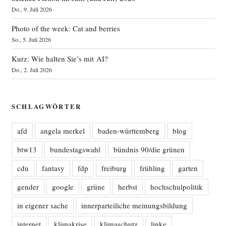
Do., 9. Juli 2026
Photo of the week: Cat and berries
So., 5. Juli 2026
Kurz: Wie halten Sie’s mit AI?
Do., 2. Juli 2026
SCHLAGWÖRTER
afd
angela merkel
baden-württemberg
blog
btw13
bundestagswahl
bündnis 90/die grünen
cdu
fantasy
fdp
freiburg
frühling
garten
gender
google
grüne
herbst
hochschulpolitik
in eigener sache
innerparteiliche meinungsbildung
internet
klimakrise
klimaschutz
linke