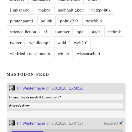
Linkspartei
makro
nachhaltigkeit
netzpolitik
piratenpartei
politik
politik2.0
rieselfeld
science fiction
sf
sommer
spd
stadt
technik
twitter
wahlkampf
wald
web2.0
winfried kretschmann
winter
wissenschaft
MASTODON-FEED
Till Westermayer
on
6.8.2026, 16:58:28
Bonnie Taylor meets Klingon opera?
#
startrek
#
snw
Till Westermayer
on 6.8.2026, 15:07:27
boosted