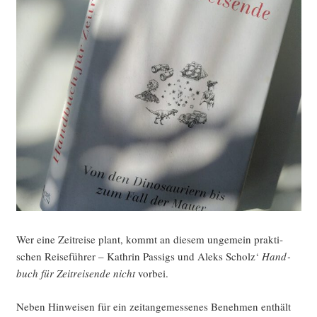
Wer eine Zeit­rei­se plant, kommt an die­sem unge­mein prak­ti­
schen Rei­se­füh­rer – Kath­rin Pas­sigs und Aleks Scholz‘
Hand­
buch für Zeit­rei­sen­de nicht
vorbei.
Neben Hin­wei­sen für ein zeit­an­ge­mes­se­nes Beneh­men ent­hält