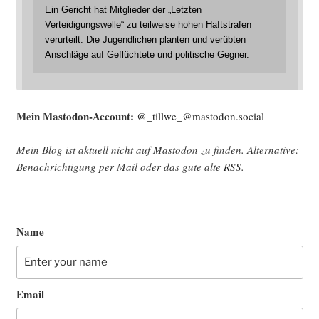
Ein Gericht hat Mitglieder der „Letzten
Verteidigungswelle“ zu teilweise hohen Haftstrafen
verurteilt. Die Jugendlichen planten und verübten
Anschläge auf Geflüchtete und politische Gegner.
Mein Mast­o­don-Account:
@_tillwe_@mastodon.social
Mein Blog ist aktu­ell nicht auf Mast­o­don zu fin­den. Alter­na­ti­ve:
Benach­rich­ti­gung per Mail oder das gute alte
RSS
.
Name
Email