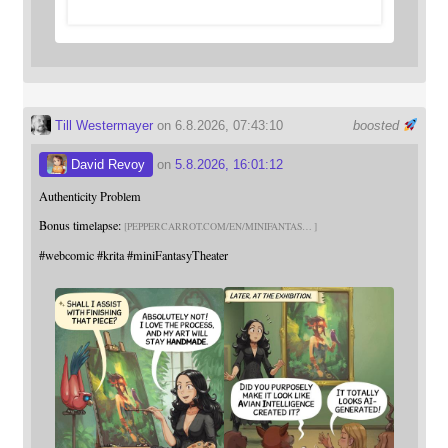
Till Westermayer
on 6.8.2026, 07:43:10
boosted
David Revoy
on
5.8.2026, 16:01:12
Authenticity Problem
Bonus timelapse:
PEPPERCARROT.COM/EN/MINIFANTAS
#
webcomic
#
krita
#
miniFantasyTheater