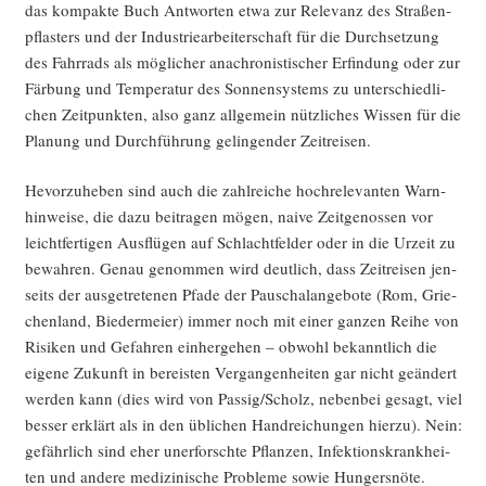
das kom­pak­te Buch Ant­wor­ten etwa zur Rele­vanz des Stra­ßen­
pflas­ters und der Indus­trie­ar­bei­ter­schaft für die Durch­set­zung
des Fahr­rads als mög­li­cher ana­chro­nis­ti­scher Erfin­dung oder zur
Fär­bung und Tem­pe­ra­tur des Son­nen­sys­tems zu unter­schied­li­
chen Zeit­punk­ten, also ganz all­ge­mein nütz­li­ches Wis­sen für die
Pla­nung und Durch­füh­rung gelin­gen­der Zeitreisen.
Hevor­zu­he­ben sind auch die zahl­rei­che hoch­re­le­van­ten Warn­
hin­wei­se, die dazu bei­tra­gen mögen, nai­ve Zeit­ge­nos­sen vor
leicht­fer­ti­gen Aus­flü­gen auf Schlacht­fel­der oder in die Urzeit zu
bewah­ren. Genau genom­men wird deut­lich, dass Zeit­rei­sen jen­
seits der aus­ge­tre­te­nen Pfa­de der Pau­schal­an­ge­bo­te (Rom, Grie­
chen­land, Bie­der­mei­er) immer noch mit einer gan­zen Rei­he von
Risi­ken und Gefah­ren ein­her­ge­hen – obwohl bekannt­lich die
eige­ne Zukunft in bereis­ten Ver­gan­gen­hei­ten gar nicht geän­dert
wer­den kann (dies wird von Passig/Scholz, neben­bei gesagt, viel
bes­ser erklärt als in den übli­chen Hand­rei­chun­gen hier­zu). Nein:
gefähr­lich sind eher uner­forsch­te Pflan­zen, Infek­ti­ons­krank­hei­
ten und ande­re medi­zi­ni­sche Pro­ble­me sowie Hungersnöte.