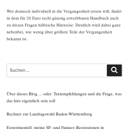
Wer den­noch indi­vi­du­ell in die Ver­gan­gen­heit rei­sen will, fin­det
in dem für 20 Euro recht güns­tig erwerb­ba­ren Hand­buch auch
zu die­sen Fra­gen hilf­rei­che Hin­wei­se. Deut­lich wird dabei ganz
neben­bei, wie wenig über grö­ße­re Tei­le der Ver­gan­gen­heit
bekannt ist.
Suche
Such
nach:
Über dieses Blog ... oder: Textempfehlungen und die Frage, was
das hier eigentlich sein soll
Rechner zur Landtagswahl Baden-Württemberg
Experimentell: meine SF- und Fantasy-Rezensionen in