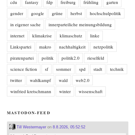
cdu
fantasy
fdp
freiburg
frühling
garten
gender
google
grüne
herbst
hochschulpolitik
in eigener sache
innerparteiliche meinungsbildung
internet
klimakrise
klimaschutz
linke
Linkspartei
makro
nachhaltigkeit
netzpolitik
piratenpartei
politik
politik2.0
rieselfeld
science fiction
sf
sommer
spd
stadt
technik
twitter
wahlkampf
wald
web2.0
winfried kretschmann
winter
wissenschaft
MASTODON-FEED
Till Westermayer
on
8.8.2026, 05:52:52