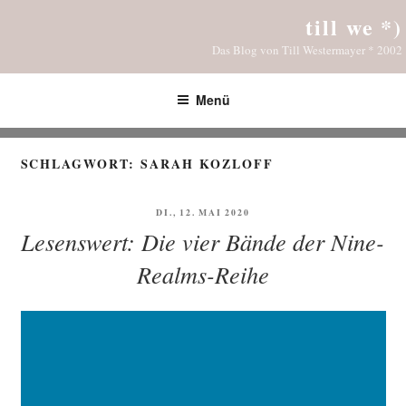
Zum
till we *)
Inhalt
Das Blog von Till Westermayer * 2002
springen
Menü
SCHLAGWORT:
SARAH KOZLOFF
VERÖFFENTLICHT
DI., 12. MAI 2020
AM
Lesenswert: Die vier Bände der Nine-
Realms-Reihe