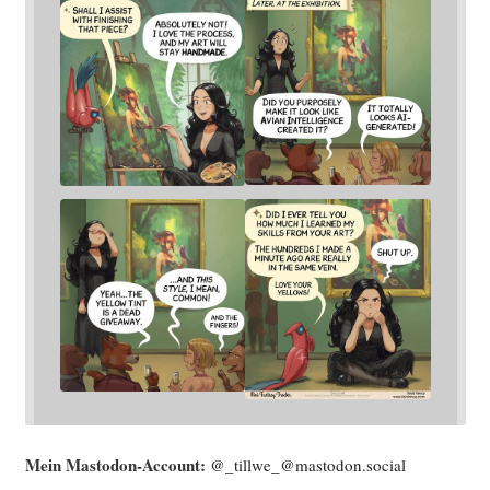
Mein Mast­o­don-Account:
@_tillwe_@mastodon.social