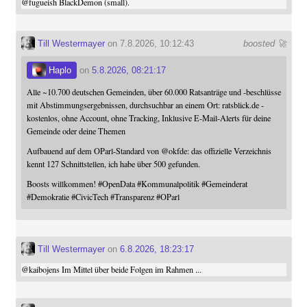
@
fugueish
BlackDemon (small).
Till Westermayer
on 7.8.2026, 10:12:43
boosted 🚀
Haplo
on
5.8.2026, 08:21:17
Alle ~10.700 deutschen Gemeinden, über 60.000 Ratsanträge und -beschlüsse
mit Abstimmungsergebnissen, durchsuchbar an einem Ort: ratsblick.de -
kostenlos, ohne Account, ohne Tracking, Inklusive E-Mail-Alerts für deine
Gemeinde oder deine Themen
Aufbauend auf dem OParl-Standard von
@
okfde
: das offizielle Verzeichnis
kennt 127 Schnittstellen, ich habe über 500 gefunden.
Boosts willkommen!
#
OpenData
#
Kommunalpolitik
#
Gemeinderat
#
Demokratie
#
CivicTech
#
Transparenz
#
OParl
Till Westermayer
on
6.8.2026, 18:23:17
@
kaibojens
Im Mittel über beide Folgen im Rahmen ...