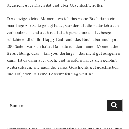
Regie­ren, über Diver­si­tät und über Geschlechterrollen.
Der ein­zi­ge klei­ne Moment, wo ich das vier­te Buch dann ein
paar Tage zur Sei­te gelegt hat­te, war der, als die natür­lich auch
vor­han­de­ne – und auch rea­lis­tisch gezeich­ne­te – Lie­bes­ge­
schich­te end­lich ihr Hap­py End fand, das Buch aber noch gut
200 Sei­ten vor sich hat­te. Da hat­te ich dann einen Moment die
Befürch­tung, dass – kill your dar­lings – das nicht gut aus­ge­hen
kann. Ist es dann aber doch, und in sofern hat es sich gelohnt,
wei­ter­zu­le­sen, wie auch die gan­ze Geschich­te gut geschrie­ben
und auf jeden Fall eine Lese­emp­feh­lung wert ist.
Suche
Such
nach:
Über dieses Blog ... oder: Textempfehlungen und die Frage, was