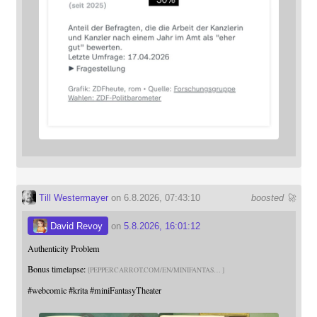
Till Westermayer
on 6.8.2026, 07:43:10
boosted 🚀
David Revoy
on
5.8.2026, 16:01:12
Authenticity Problem
Bonus timelapse:
PEPPERCARROT.COM/EN/MINIFANTAS
#
webcomic
#
krita
#
miniFantasyTheater