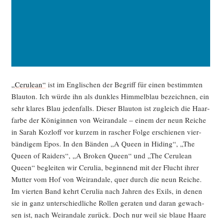
„Ceru­lean“
ist im Eng­li­schen der Begriff für einen bestimm­ten
Blau­ton. Ich wür­de ihn als dunk­les Him­mel­blau bezeich­nen, ein
sehr kla­res Blau jeden­falls. Die­ser Blau­ton ist zugleich die Haar­
far­be der Köni­gin­nen von Wei­ran­da­le – einem der neun Rei­che
in Sarah Koz­l­off vor kur­zem in rascher Fol­ge erschie­nen vier­
bän­di­gem Epos. In den Bän­den „A Queen in Hiding“, „The
Queen of Rai­ders“, „A Bro­ken Queen“ und „The Ceru­lean
Queen“ beglei­ten wir Ceru­lia, begin­nend mit der Flucht ihrer
Mut­ter vom Hof von Wei­ran­da­le, quer durch die neun Rei­che.
Im vier­ten Band kehrt Ceru­lia nach Jah­ren des Exils, in denen
sie in ganz unter­schied­li­che Rol­len gera­ten und dar­an gewach­
sen ist, nach Wei­ran­da­le zurück. Doch nur weil sie blaue Haa­re