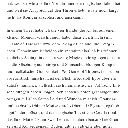
hat, weil sie wie alle ihre Vor­fah­rin­nen ein magi­sches Talent hat,
und weil sie Anspruch auf den Thron erhebt, ist sie noch längst
nicht als Köni­gin akzep­tiert und anerkannt.
In einem Tweet habe ich die vier Bän­de (die ich bis auf einen
klei­nen Moment ver­schlun­gen habe, dazu gleich mehr) mit
„Game of Thro­nes“ bzw. dem „Song of Ice and Fire“ ver­gli­
chen. Gemein­sam ist bei­den ein spät­mit­tel­al­ter­lich bis früh­neu­
zeit­li­ches Set­ting, in das ein wenig Magie ein­dringt, gemein­sam
ist die Mischung aus Intri­ge und Sinn­su­che, blu­ti­gen Kämp­fen
und rea­lis­ti­scher Grau­sam­keit. Wo Game of Thro­nes fast schon
voy­eu­ris­tisch hin­schaut, ist der Blick in Koz­l­off Epos aber ein
zutiefst huma­ner, viel­leicht auch huma­nis­ti­scher: Poli­ti­sche Ent­
schei­dun­gen haben Fol­gen, Schlach­ten wer­den geschla­gen und
brin­gen auf allen Sei­ten Leid und Wun­den mit sich, Grau­tö­ne
und nach­voll­zieh­ba­re Moti­ve durch­zie­hen alle Figu­ren, egal ob
„gut“ oder „böse“, und das magi­sche Talent von Ceru­lia (und
das ihrer Mut­ter) kann zwar hel­fen, hat aber eben­so kla­re Gren­
zen und Kon­se­quen­zen. Zudem gibt es Sub­tex­te über gutes