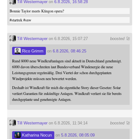
Till Westermayer
on
6.8.2026, 16:58:28
Bonnie Taylor meets Klingon opera?
#
startrek
#
snw
Till Westermayer
on 6.8.2026, 15:07:27
boosted 🚀
Rico Grimm
on
6.8.2026, 08:46:25
Rund 8000 neue Windkraftanlagen sind aktuell in Deutschland genehmigt.
6000 davon überschreiten laut Bundesverband Windenergie die neue
Leistungsgrenze regelmäßig. Drei Viertel der schon durchgeplanten
Windprojekte müssen neu bewertet werden.
Deshalb ist Windkraft für mich die eigentliche Story dieser Gesetze: Solar
verliert Garantien für zukünftige Anlagen. Windkraft verliert sie für bereits
durchgeplante und genehmigte Anlagen.
Till Westermayer
on 6.8.2026, 11:34:14
boosted 🚀
Katharina Nocun
on
5.8.2026, 08:05:09