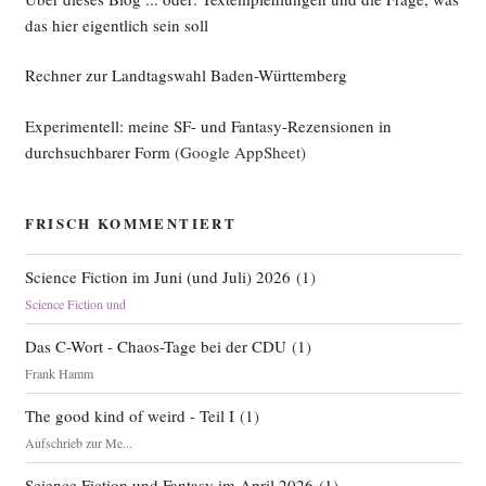
das hier eigentlich sein soll
Rechner zur Landtagswahl Baden-Württemberg
Experimentell: meine SF- und Fantasy-Rezensionen in
durchsuchbarer Form
(Google AppSheet)
FRISCH KOMMENTIERT
Science Fiction im Juni (und Juli) 2026
(
1
)
Science Fiction und
Das C-Wort - Chaos-Tage bei der CDU
(
1
)
Frank Hamm
The good kind of weird - Teil I
(
1
)
Aufschrieb zur Me...
Science Fiction und Fantasy im April 2026
(
1
)