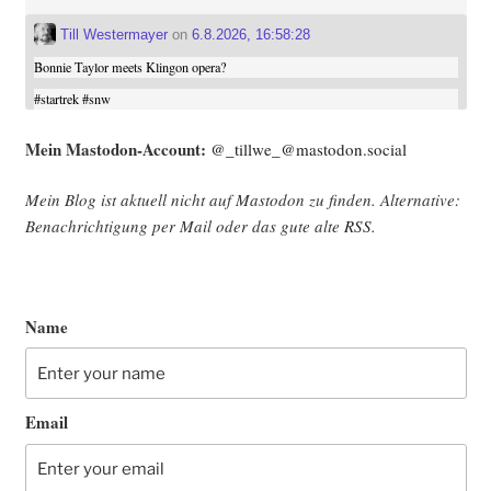
Till Westermayer
on
6.8.2026, 16:58:28
Bonnie Taylor meets Klingon opera?
#
startrek
#
snw
Mein Mast­o­don-Account:
@_tillwe_@mastodon.social
Mein Blog ist aktu­ell nicht auf Mast­o­don zu fin­den. Alter­na­ti­ve:
Benach­rich­ti­gung per Mail oder das gute alte
RSS
.
Name
Email