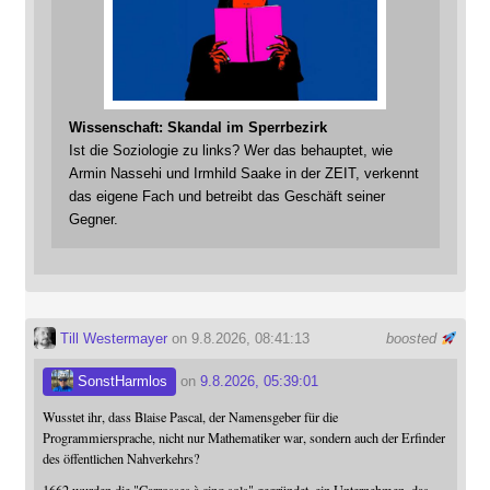
Wissenschaft: Skandal im Sperrbezirk
Ist die Soziologie zu links? Wer das behauptet, wie
Armin Nassehi und Irmhild Saake in der ZEIT, verkennt
das eigene Fach und betreibt das Geschäft seiner
Gegner.
Till Westermayer
on 9.8.2026, 08:41:13
boosted
SonstHarmlos
on
9.8.2026, 05:39:01
Wusstet ihr, dass Blaise Pascal, der Namensgeber für die
Programmiersprache, nicht nur Mathematiker war, sondern auch der Erfinder
des öffentlichen Nahverkehrs?
1662 wurden die "Carrosses à cinq sols" gegründet, ein Unternehmen, das