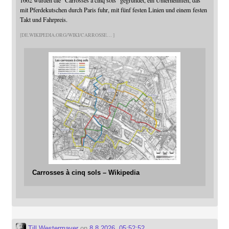
mit Pferdekutschen durch Paris fuhr, mit fünf festen Linien und einem festen
Takt und Fahrpreis.
DE.WIKIPEDIA.ORG/WIKI/CARROSSE
Carrosses à cinq sols – Wikipedia
Till Westermayer
on
8.8.2026, 05:52:52