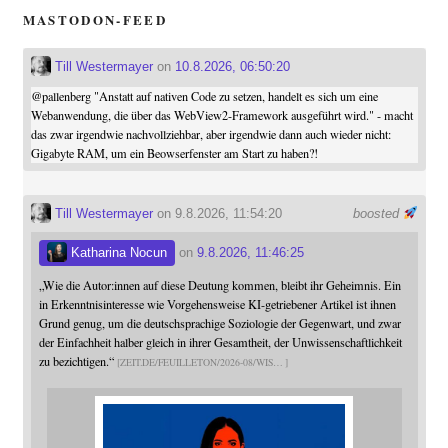
MASTODON-FEED
Till Westermayer
on
10.8.2026, 06:50:20
@
pallenberg
"Anstatt auf nativen Code zu setzen, handelt es sich um eine
Webanwendung, die über das WebView2-Framework ausgeführt wird." - macht
das zwar irgendwie nachvollziehbar, aber irgendwie dann auch wieder nicht:
Gigabyte RAM, um ein Beowserfenster am Start zu haben?!
Till Westermayer
on 9.8.2026, 11:54:20
boosted
Katharina Nocun
on
9.8.2026, 11:46:25
„Wie die Autor:innen auf diese Deutung kommen, bleibt ihr Geheimnis. Ein
in Erkenntnisinteresse wie Vorgehensweise KI-getriebener Artikel ist ihnen
Grund genug, um die deutschsprachige Soziologie der Gegenwart, und zwar
der Einfachheit halber gleich in ihrer Gesamtheit, der Unwissenschaftlichkeit
zu bezichtigen.“
ZEIT.DE/FEUILLETON/2026-08/WIS