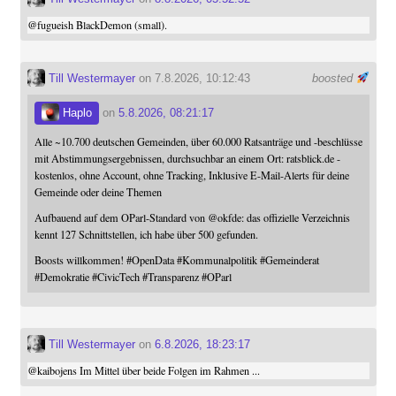
@
fugueish
BlackDemon (small).
Till Westermayer
on 7.8.2026, 10:12:43
boosted
Haplo
on
5.8.2026, 08:21:17
Alle ~10.700 deutschen Gemeinden, über 60.000 Ratsanträge und -beschlüsse
mit Abstimmungsergebnissen, durchsuchbar an einem Ort: ratsblick.de -
kostenlos, ohne Account, ohne Tracking, Inklusive E-Mail-Alerts für deine
Gemeinde oder deine Themen
Aufbauend auf dem OParl-Standard von
@
okfde
: das offizielle Verzeichnis
kennt 127 Schnittstellen, ich habe über 500 gefunden.
Boosts willkommen!
#
OpenData
#
Kommunalpolitik
#
Gemeinderat
#
Demokratie
#
CivicTech
#
Transparenz
#
OParl
Till Westermayer
on
6.8.2026, 18:23:17
@
kaibojens
Im Mittel über beide Folgen im Rahmen ...