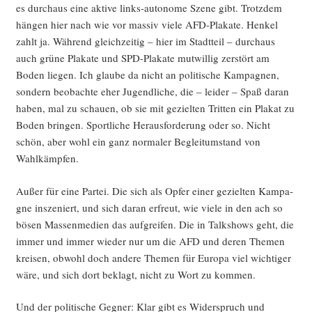
es durch­aus eine akti­ve links-auto­no­me Sze­ne gibt. Trotz­dem
hän­gen hier nach wie vor mas­siv vie­le AFD-Pla­ka­te. Hen­kel
zahlt ja. Wäh­rend gleich­zei­tig – hier im Stadt­teil – durch­aus
auch grü­ne Pla­ka­te und SPD-Pla­ka­te mut­wil­lig zer­stört am
Boden lie­gen. Ich glau­be da nicht an poli­ti­sche Kam­pa­gnen,
son­dern beob­ach­te eher Jugend­li­che, die – lei­der – Spaß dar­an
haben, mal zu schau­en, ob sie mit geziel­ten Trit­ten ein Pla­kat zu
Boden brin­gen. Sport­li­che Her­aus­for­de­rung oder so. Nicht
schön, aber wohl ein ganz nor­ma­ler Begleit­um­stand von
Wahlkämpfen.
Außer für eine Par­tei. Die sich als Opfer einer geziel­ten Kam­pa­
gne insze­niert, und sich dar­an erfreut, wie vie­le in den ach so
bösen Mas­sen­me­di­en das auf­grei­fen. Die in Talk­shows geht, die
immer und immer wie­der nur um die AFD und deren The­men
krei­sen, obwohl doch ande­re The­men für Euro­pa viel wich­ti­ger
wäre, und sich dort beklagt, nicht zu Wort zu kommen.
Und der poli­ti­sche Geg­ner: Klar gibt es Wider­spruch und