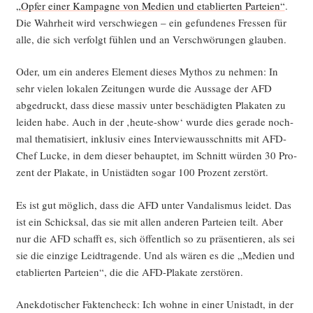
„Opfer einer Kam­pa­gne von Medi­en und eta­blier­ten Par­tei­en“
.
Die Wahr­heit wird ver­schwie­gen – ein gefun­de­nes Fres­sen für
alle, die sich ver­folgt füh­len und an Ver­schwö­run­gen glauben.
Oder, um ein ande­res Ele­ment die­ses Mythos zu neh­men: In
sehr vie­len loka­len Zei­tun­gen wur­de die Aus­sa­ge der AFD
abge­druckt, dass die­se mas­siv unter beschä­dig­ten Pla­ka­ten zu
lei­den habe. Auch in der ‚heu­te-show‘ wur­de dies gera­de noch­
mal the­ma­ti­siert, inklu­siv eines Inter­view­aus­schnitts mit AFD-
Chef Lucke, in dem die­ser behaup­tet, im Schnitt wür­den 30 Pro­
zent der Pla­ka­te, in Uni­städ­ten sogar 100 Pro­zent zerstört.
Es ist gut mög­lich, dass die AFD unter Van­da­lis­mus lei­det. Das
ist ein Schick­sal, das sie mit allen ande­ren Par­tei­en teilt. Aber
nur die AFD schafft es, sich öffent­lich so zu prä­sen­tie­ren, als sei
sie die ein­zi­ge Leid­tra­gen­de. Und als wären es die „Medi­en und
eta­blier­ten Par­tei­en“, die die AFD-Pla­ka­te zerstören.
Anek­do­ti­scher Fak­ten­check: Ich woh­ne in einer Uni­stadt, in der