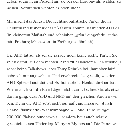
geben sogar neun Pro­zent an, sie bei der Euro­pa­wahl wäh­len zu
wol­len. Ver­mut­lich wer­den es noch mehr.
Mir macht das Angst. Die rechts­po­pu­lis­ti­sche Par­tei, die in
Deutsch­land bis­her nicht Fuß fas­sen konn­te, ist mit der AFD da
(in klei­ne­rem Maß­stab und schein­bar „grün“ ein­ge­färbt ist das
mit ‚Frei­burg lebens­wert‘ in Frei­burg so ähnlich).
Die AFD tut so, als sei sie gera­de noch kei­ne rech­te Par­tei. Sie
spielt damit, auf dem rech­ten Rand zu balan­cie­ren. Ich schaue ja
sonst kei­ne Talk­shows, aber Ter­ry Reint­ke bei ‚hart aber fair‘
habe ich mir ange­schaut. Und erschreckt fest­ge­stellt, wie der
AFD-Spit­zen­kan­di­dat und Ex-Indus­tri­el­le Hen­kel dort auf­trat.
Wie er auch vor dreis­ten Lügen nicht zurück­schreck­te, als etwa
dar­um ging, dass AFD und NPD mit den glei­chen Paro­len wer­
ben. Denn die AFD setzt nicht nur auf
eine mas­si­ve, (durch
Hen­kel finan­zier­te) Wahl­kam­pa­gne
– 1 Mio. Euro Bud­get,
200.000 Pla­ka­te bun­des­weit -, son­dern baut auch rela­tiv
geschickt einen Under­dog-Mär­ty­rer-Mythos auf. Die Par­tei sei