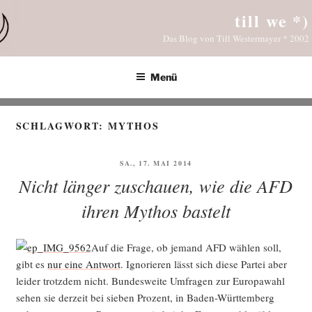
Zum
till we *)
Inhalt
Das Blog von Till Westermayer * 2002
springen
Menü
SCHLAGWORT:
MYTHOS
VERÖFFENTLICHT
SA., 17. MAI 2014
AM
Nicht länger zuschauen, wie die AFD
ihren Mythos bastelt
Auf die Fra­ge, ob jemand AFD wäh­len soll,
gibt es
nur eine Ant­wort
. Igno­rie­ren lässt sich die­se Par­tei aber
lei­der trotz­dem nicht. Bun­des­wei­te Umfra­gen zur Euro­pa­wahl
sehen sie der­zeit bei sie­ben Pro­zent, in Baden-Würt­tem­berg