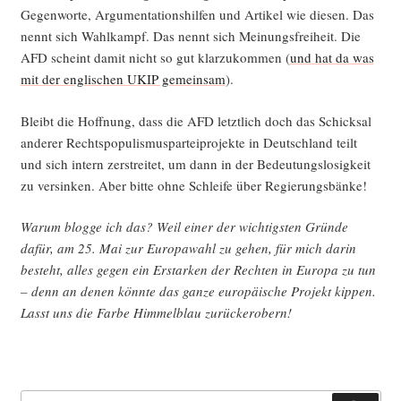
Gegen­wor­te, Argu­men­ta­ti­ons­hil­fen und Arti­kel wie die­sen. Das
nennt sich Wahl­kampf. Das nennt sich Mei­nungs­frei­heit. Die
AFD scheint damit nicht so gut klar­zu­kom­men (
und hat da was
mit der eng­li­schen UKIP gemein­sam
).
Bleibt die Hoff­nung, dass die AFD letzt­lich doch das Schick­sal
ande­rer Rechts­po­pu­lis­mus­par­tei­pro­jek­te in Deutsch­land teilt
und sich intern zer­strei­tet, um dann in der Bedeu­tungs­lo­sig­keit
zu ver­sin­ken. Aber bit­te ohne Schlei­fe über Regierungsbänke!
War­um blog­ge ich das? Weil einer der wich­tigs­ten Grün­de
dafür, am 25. Mai zur Euro­pa­wahl zu gehen, für mich dar­in
besteht, alles gegen ein Erstar­ken der Rech­ten in Euro­pa zu tun
– denn an denen könn­te das gan­ze euro­päi­sche Pro­jekt kip­pen.
Lasst uns die Far­be Him­mel­blau zurückerobern!
Suche