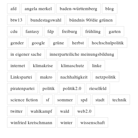
afd
angela merkel
baden-württemberg
blog
btw13
bundestagswahl
bündnis 90/die grünen
cdu
fantasy
fdp
freiburg
frühling
garten
gender
google
grüne
herbst
hochschulpolitik
in eigener sache
innerparteiliche meinungsbildung
internet
klimakrise
klimaschutz
linke
Linkspartei
makro
nachhaltigkeit
netzpolitik
piratenpartei
politik
politik2.0
rieselfeld
science fiction
sf
sommer
spd
stadt
technik
twitter
wahlkampf
wald
web2.0
winfried kretschmann
winter
wissenschaft