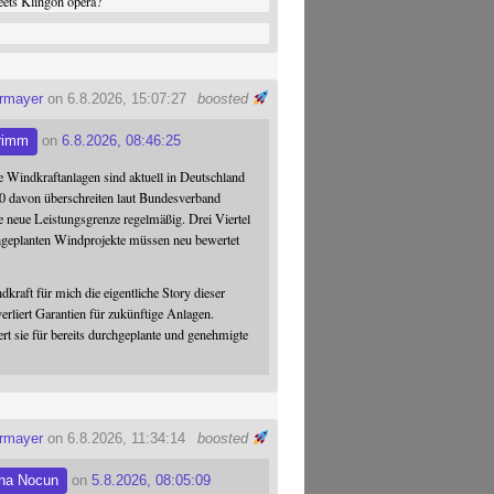
ets Klingon opera?
ermayer
on 6.8.2026, 15:07:27
boosted
rimm
on
6.8.2026, 08:46:25
 Windkraftanlagen sind aktuell in Deutschland
0 davon überschreiten laut Bundesverband
 neue Leistungsgrenze regelmäßig. Drei Viertel
hgeplanten Windprojekte müssen neu bewertet
dkraft für mich die eigentliche Story dieser
verliert Garantien für zukünftige Anlagen.
ert sie für bereits durchgeplante und genehmigte
ermayer
on 6.8.2026, 11:34:14
boosted
na Nocun
on
5.8.2026, 08:05:09