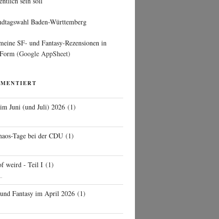
entlich sein soll
ndtagswahl Baden-Württemberg
 meine SF- und Fantasy-Rezensionen in
 Form
(Google AppSheet)
MMENTIERT
 im Juni (und Juli) 2026
(
1
)
d
haos-Tage bei der CDU
(
1
)
f weird - Teil I
(
1
)
..
 und Fantasy im April 2026
(
1
)