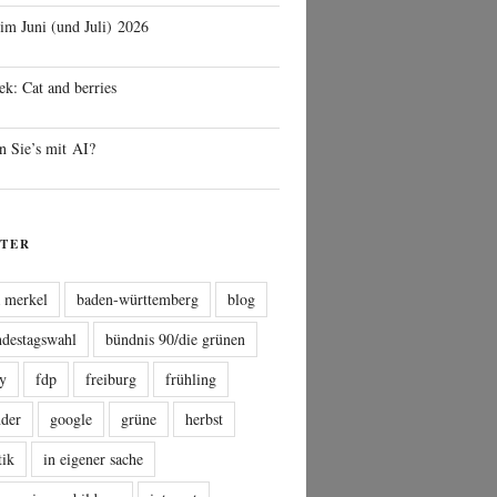
 im Juni (und Juli) 2026
ek: Cat and berries
n Sie’s mit AI?
TER
a merkel
baden-württemberg
blog
ndestagswahl
bündnis 90/die grünen
sy
fdp
freiburg
frühling
nder
google
grüne
herbst
tik
in eigener sache