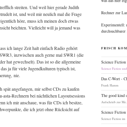
was das hier eig
ff­lich strei­ten. Und weil hier gera­de Judith
Rechner zur La
­tru­delt ist, und weil mir neu­lich mal die Fra­ge
eigent­lich höre, muss ich mei­nen doch etwas
Experimentell:
in­sicht beich­ten. Viel­leicht will ja jemand was
durchsuchbarer
ass ich lan­ge Zeit halt ein­fach Radio gehört
FRISCH KO
n SWR3, inzwi­schen auch ger­ne mal SWR1 (die
der hat gewech­selt). Das ist so die all­ge­mei­ne
Science Fiction
 das ja für vie­le Jugend­kul­tu­ren typisch ist,
Science Fiction un
ne­rung, nie.
Das C-Wort - C
Frank Hamm
ch spät ange­fan­gen, mir selbst CDs zu kau­fen
The good kind o
 u‑as­ta-Rech­nern bei nächt­li­chen Lay­out­ses­si­ons
enn ich mir anschaue, was für CDs ich besit­ze,
Aufschrieb zur Me.
er­punk­te, die ich jetzt ohne Rück­sicht auf
Science Fiction
Science Fiction im