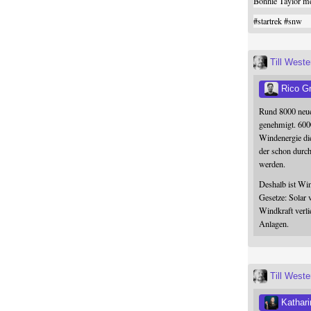
Bonnie Taylor me
#
startrek
#
snw
Till West
Rico G
Rund 8000 neue
genehmigt. 600
Windenergie die
der schon durc
werden.
Deshalb ist Win
Gesetze: Solar 
Windkraft verli
Anlagen.
Till West
Kathari