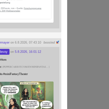
ermayer
on 6.8.2026, 07:43:10
boosted
Revoy
on
5.8.2026, 16:01:12
roblem
e:
PEPPERCARROT.COM/EN/MINIFANTAS
ita
#
miniFantasyTheater