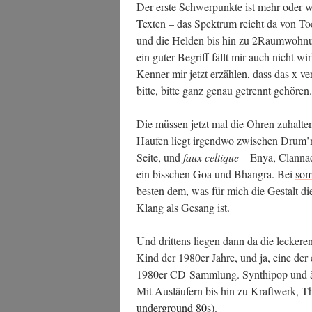
Der ers­te Schwer­punk­te ist mehr oder we
Tex­ten – das Spek­trum reicht da von To
und die Hel­den bis hin zu 2Raumwohnung.
ein guter Begriff fällt mir auch nicht wir
Ken­ner mir jetzt erzäh­len, dass das x ver­
bit­te, bit­te ganz genau getrennt gehören.
Die müs­sen jetzt mal die Ohren zuhal­te
Hau­fen liegt irgend­wo zwi­schen Drum’n
Sei­te, und
faux cel­tique
– Enya, Clan­nad
ein biss­chen Goa und Bhan­gra. Bei
so
bes­ten dem, was für mich die Gestalt die
Klang als Gesang ist.
Und drit­tens lie­gen dann da die lecke­ren
Kind der 1980er Jah­re, und ja, eine der
1980er-CD-Samm­lung. Syn­thipop und ähn­l
Mit Aus­läu­fern bis hin zu Kraft­werk
under­ground 80s
).