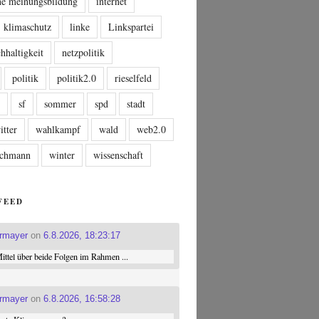
che meinungsbildung
internet
klimaschutz
linke
Linkspartei
hhaltigkeit
netzpolitik
politik
politik2.0
rieselfeld
n
sf
sommer
spd
stadt
itter
wahlkampf
wald
web2.0
tschmann
winter
wissenschaft
FEED
ermayer
on
6.8.2026, 18:23:17
ttel über beide Folgen im Rahmen ...
ermayer
on
6.8.2026, 16:58:28