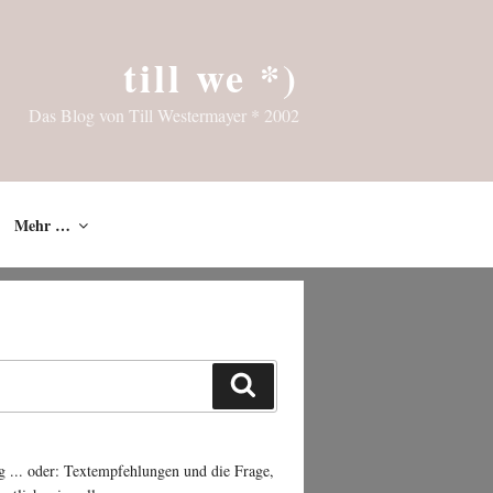
till we *)
Das Blog von Till Westermayer * 2002
Mehr …
Suchen
g ... oder: Textempfehlungen und die Frage,