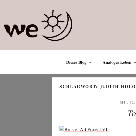
Zum
Inhalt
springen
Dieses Blog
Analoges Leben
SCHLAGWORT:
JUDITH HOL
VERÖF
MI., 12
AM
To