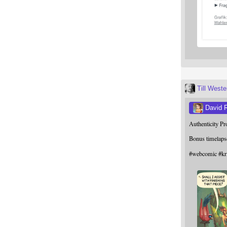
Till West
David 
Authenticity P
Bonus timelaps
#
webcomic
#
kr