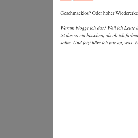
Geschmack­los? Oder hoher Wie­der­erke
War­um blog­ge ich das? Weil ich Leu­te k
ist das so ein biss­chen, als ob ich far­
soll­te. Und jetzt höre ich mir an, was ‚E