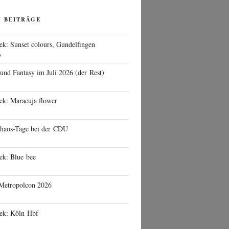
N BEITRÄGE
ek: Sunset colours, Gundelfingen
6
 und Fantasy im Juli 2026 (der Rest)
ek: Maracuja flower
haos-Tage bei der CDU
ek: Blue bee
 Metropolcon 2026
eek: Köln Hbf