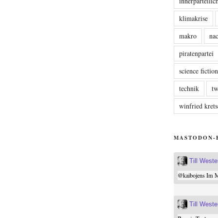
innerparteili
klimakrise
makro
nac
piratenpartei
science fictio
technik
tw
winfried kre
MASTODON-
Till West
@
kaibojens
Im Mi
Till West