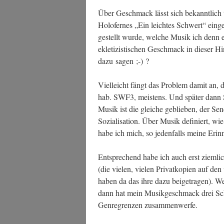
Über Geschmack lässt sich bekannt­lich tre
Holo­fer­nes „Ein leich­tes Schwert“ ein­ge
gestellt wur­de, wel­che Musik ich denn 
ekle­ti­zis­ti­schen Geschmack in die­ser H
dazu sagen ;-) ?
Viel­leicht fängt das Pro­blem damit an, d
hab. SWF3, meis­tens. Und spä­ter dan
Musik ist die glei­che geblie­ben, der Sen­
Sozia­li­sa­ti­on. Über Musik defi­niert, wie
habe ich mich, so jeden­falls mei­ne Erin­
Ent­spre­chend habe ich auch erst ziem­li
(die vie­len, vie­len Pri­vat­ko­pien auf den
haben da das ihre dazu bei­getra­gen). W
dann hat mein Musik­ge­schmack drei Schw
Gen­re­gren­zen zusammenwerfe.