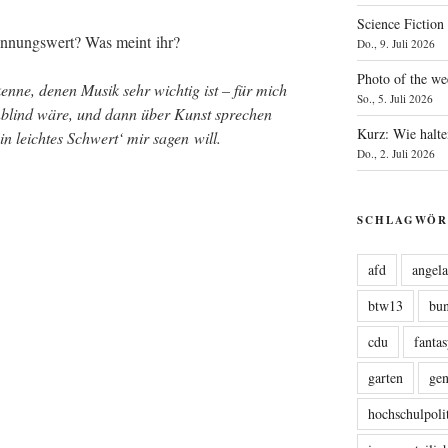
Science Fiction
n­nungs­wert? Was meint ihr?
Do., 9. Juli 2026
Photo of the we
en­ne, denen Musik sehr wich­tig ist – für mich
So., 5. Juli 2026
ben­blind wäre, und dann über Kunst spre­chen
Kurz: Wie halte
in leich­tes Schwert‘ mir sagen will.
Do., 2. Juli 2026
SCHLAGWÖR
afd
angel
btw13
bu
cdu
fanta
garten
ge
hochschulpoli