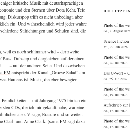
ni­ger kri­ti­sche Musik mit deutsch­spra­chi­gen
co­tro­nic und den Ster­nen über Dota Kehr, Tele
DIE LETZTE
 Dis­kurs­pop trifft es nicht unbe­dingt, aber
k­lich ein. Und wahr­schein­lich wird jeder wah­re
Photo of the we
schie­de­ne Stil­rich­tun­gen und Schu­len sind, die
So., 2. August 202
Science Fiction
Mi., 29. Juli 2026
n, weil es noch schlim­mer wird – der zwei­te
Photo of the we
’Bass, Dub­step und der­glei­chen auf der einen
So., 26. Juli 2026
, … – auf der ande­ren Sei­te. Und dazwi­schen
ma FM
ent­spricht der Kanal „Groo­ve Salad“ am
Das C‑Wort – C
­ses Hau­fens ist. Musik, die eher beweg­ter
Sa., 25. Juli 2026
Photo of the we
So., 19. Juli 2026
 Pein­lich­kei­ten – mit Jahr­gang 1975 bin ich ein
Aufschrieb zur
 ers­ten CDs, die ich mir gekauft habe, war eine
So., 12. Juli 2026
i­ches also. Visa­ge, Era­su­re und so wei­ter.
Photo of the w
, The Clash und Anne Clark. (soma FM sagt dazu
So., 12. Juli 2026