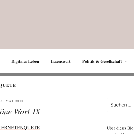
Digitales Leben
Lesenswert
Politik & Gesellschaft
QUETE
Suche
ÖFFENTLICHT
 5. MAI 2010
nach:
öne Wort IX
TERNETENQUETE
Über dieses Blo