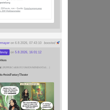
ermayer
on 6.8.2026, 07:43:10
boosted
Revoy
on
5.8.2026, 16:01:12
roblem
e:
PEPPERCARROT.COM/EN/MINIFANTAS
ita
#
miniFantasyTheater