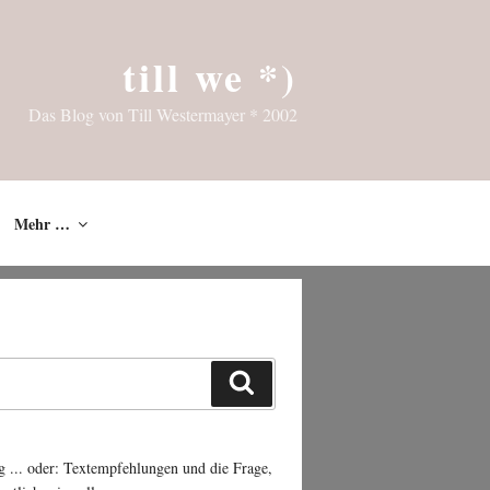
till we *)
Das Blog von Till Westermayer * 2002
Mehr …
Suchen
g ... oder: Textempfehlungen und die Frage,