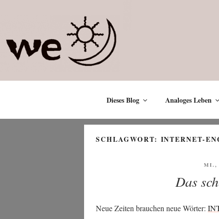
Zum
Inhalt
springen
Dieses Blog
Analoges Leben
SCHLAGWORT:
INTERNET-EN
VER
MI.,
AM
Das sch
Neue Zei­ten brau­chen neue Wör­ter:
IN