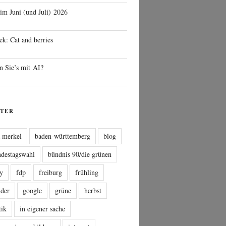
 im Juni (und Juli) 2026
ek: Cat and berries
n Sie’s mit AI?
TER
a merkel
baden-württemberg
blog
ndestagswahl
bündnis 90/die grünen
sy
fdp
freiburg
frühling
nder
google
grüne
herbst
tik
in eigener sache