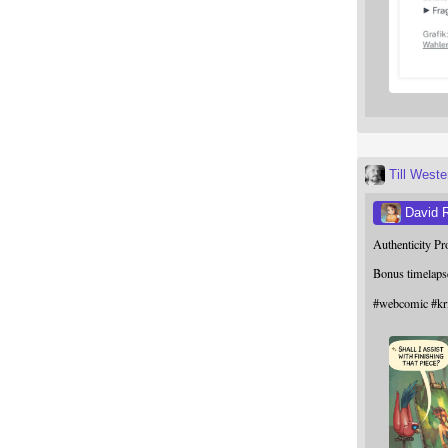
Till West
David 
Authenticity P
Bonus timelaps
#
webcomic
#
kr