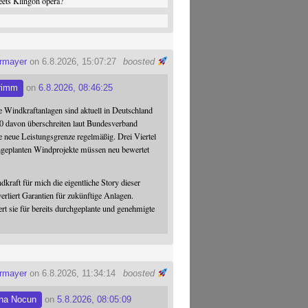
ets Klingon opera?
ermayer
on 6.8.2026, 15:07:27
boosted
rimm
on
6.8.2026, 08:46:25
 Windkraftanlagen sind aktuell in Deutschland
0 davon überschreiten laut Bundesverband
 neue Leistungsgrenze regelmäßig. Drei Viertel
hgeplanten Windprojekte müssen neu bewertet
dkraft für mich die eigentliche Story dieser
verliert Garantien für zukünftige Anlagen.
ert sie für bereits durchgeplante und genehmigte
ermayer
on 6.8.2026, 11:34:14
boosted
na Nocun
on
5.8.2026, 08:05:09