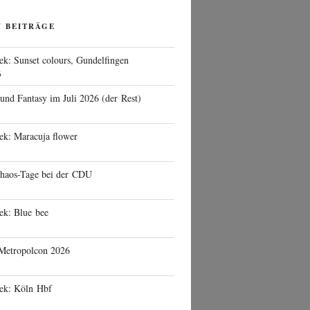
N BEITRÄGE
ek: Sunset colours, Gundelfingen
6
 und Fantasy im Juli 2026 (der Rest)
ek: Maracuja flower
haos-Tage bei der CDU
ek: Blue bee
 Metropolcon 2026
eek: Köln Hbf