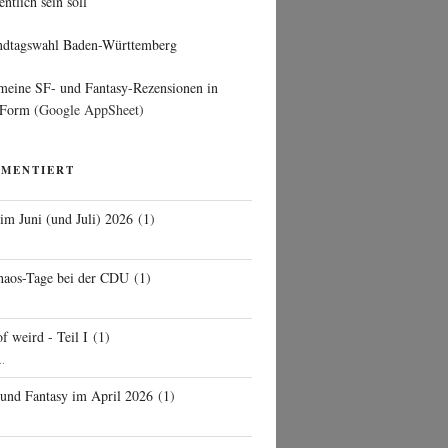
entlich sein soll
ndtagswahl Baden-Württemberg
 meine SF- und Fantasy-Rezensionen in
 Form
(Google AppSheet)
MMENTIERT
 im Juni (und Juli) 2026
(
1
)
d
haos-Tage bei der CDU
(
1
)
f weird - Teil I
(
1
)
..
 und Fantasy im April 2026
(
1
)