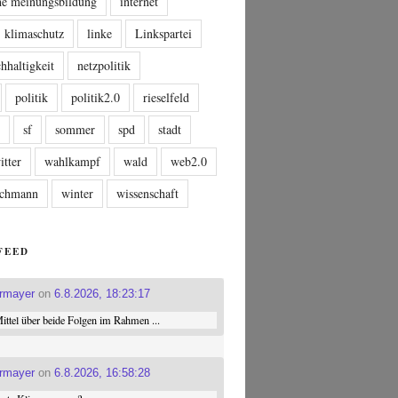
che meinungsbildung
internet
klimaschutz
linke
Linkspartei
hhaltigkeit
netzpolitik
politik
politik2.0
rieselfeld
n
sf
sommer
spd
stadt
itter
wahlkampf
wald
web2.0
tschmann
winter
wissenschaft
FEED
ermayer
on
6.8.2026, 18:23:17
ttel über beide Folgen im Rahmen ...
ermayer
on
6.8.2026, 16:58:28