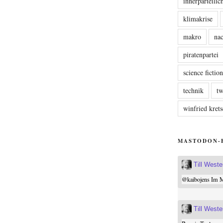
innerparteili
klimakrise
makro
nac
piratenpartei
science fictio
technik
tw
winfried kre
MASTODON-
Till West
@
kaibojens
Im Mi
Till West