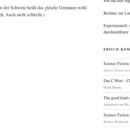
was das hier eig
? In der Schweiz heißt das glei­che Gre­mi­um wohl
Rechner zur La
eit
. Auch nicht schlecht.)
Experimentell:
durchsuchbarer
FRISCH KO
Science Fiction
Science Fiction un
Das C-Wort - C
Frank Hamm
The good kind o
Aufschrieb zur Me.
Science Fiction
Science Fiction im