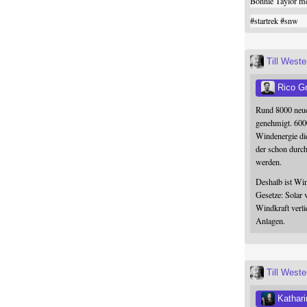
Bonnie Taylor me
#
startrek
#
snw
Till West
Rico G
Rund 8000 neue
genehmigt. 600
Windenergie die
der schon durc
werden.
Deshalb ist Win
Gesetze: Solar 
Windkraft verli
Anlagen.
Till West
Kathari