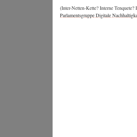
(Inter-Net­ten-Ket­te? Inter­ne Ten­quete
Par­la­ments­grup­pe Digi­ta­le Nach­hal­tig­k