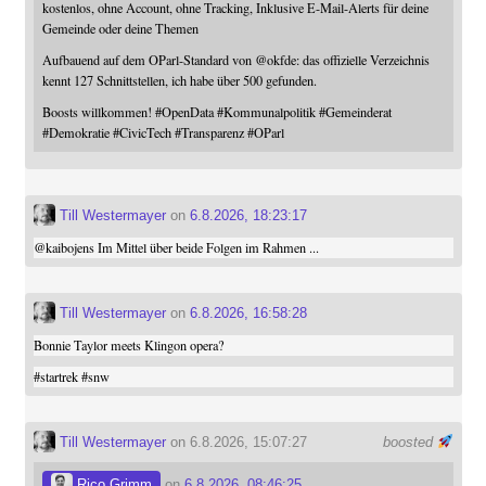
kostenlos, ohne Account, ohne Tracking, Inklusive E-Mail-Alerts für deine
Gemeinde oder deine Themen
Aufbauend auf dem OParl-Standard von
@
okfde
: das offizielle Verzeichnis
kennt 127 Schnittstellen, ich habe über 500 gefunden.
Boosts willkommen!
#
OpenData
#
Kommunalpolitik
#
Gemeinderat
#
Demokratie
#
CivicTech
#
Transparenz
#
OParl
Till Westermayer
on
6.8.2026, 18:23:17
@
kaibojens
Im Mittel über beide Folgen im Rahmen ...
Till Westermayer
on
6.8.2026, 16:58:28
Bonnie Taylor meets Klingon opera?
#
startrek
#
snw
Till Westermayer
on 6.8.2026, 15:07:27
boosted
Rico Grimm
on
6.8.2026, 08:46:25