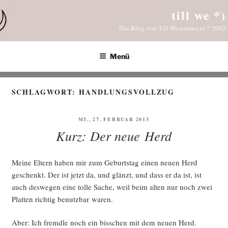
Zum
till we *)
Inhalt
Das Blog von Till Westermayer * 2002
springen
Menü
SCHLAGWORT:
HANDLUNGSVOLLZUG
VERÖFFENTLICHT
MI., 27. FEBRUAR 2013
AM
Kurz: Der neue Herd
Mei­ne Eltern haben mir zum Geburts­tag einen neu­en Herd
geschenkt. Der ist jetzt da, und glänzt, und dass er da ist, ist
auch des­we­gen eine tol­le Sache, weil beim alten nur noch zwei
Plat­ten rich­tig benutz­bar waren.
Aber: Ich fremd­le noch ein biss­chen mit dem neu­en Herd.