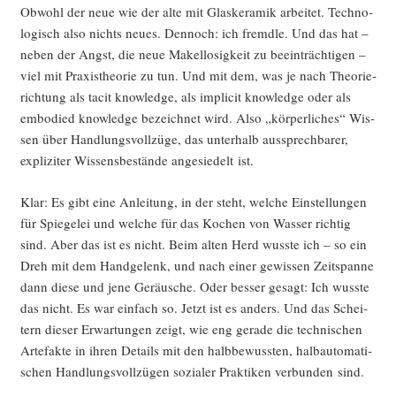
Obwohl der neue wie der alte mit Glas­ke­ra­mik arbei­tet. Tech­no­
lo­gisch also nichts neu­es. Den­noch: ich fremd­le. Und das hat –
neben der Angst, die neue Makel­lo­sig­keit zu beein­träch­ti­gen –
viel mit Pra­xis­theo­rie zu tun. Und mit dem, was je nach Theo­rie­
rich­tung als tacit know­ledge, als impli­cit know­ledge oder als
embo­di­ed know­ledge bezeich­net wird. Also „kör­per­li­ches“ Wis­
sen über Hand­lungs­voll­zü­ge, das unter­halb aus­sprech­ba­rer,
expli­zi­ter Wis­sens­be­stän­de ange­sie­delt ist.
Klar: Es gibt eine Anlei­tung, in der steht, wel­che Ein­stel­lun­gen
für Spie­gelei und wel­che für das Kochen von Was­ser rich­tig
sind. Aber das ist es nicht. Beim alten Herd wuss­te ich – so ein
Dreh mit dem Hand­ge­lenk, und nach einer gewis­sen Zeit­span­ne
dann die­se und jene Geräu­sche. Oder bes­ser gesagt: Ich wuss­te
das nicht. Es war ein­fach so. Jetzt ist es anders. Und das Schei­
tern die­ser Erwar­tun­gen zeigt, wie eng gera­de die tech­ni­schen
Arte­fak­te in ihren Details mit den halb­be­wuss­ten, halb­au­to­ma­ti­
schen Hand­lungs­voll­zü­gen sozia­ler Prak­ti­ken ver­bun­den sind.