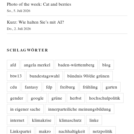
Photo of the week: Cat and berries
So., 5. Juli 2026
Kurz: Wie halten Sie’s mit AI?
Do., 2. Juli 2026
SCHLAGWÖRTER
afd
angela merkel
baden-württemberg
blog
btw13
bundestagswahl
bündnis 90/die grünen
cdu
fantasy
fdp
freiburg
frühling
garten
gender
google
grüne
herbst
hochschulpolitik
in eigener sache
innerparteiliche meinungsbildung
internet
klimakrise
klimaschutz
linke
Linkspartei
makro
nachhaltigkeit
netzpolitik