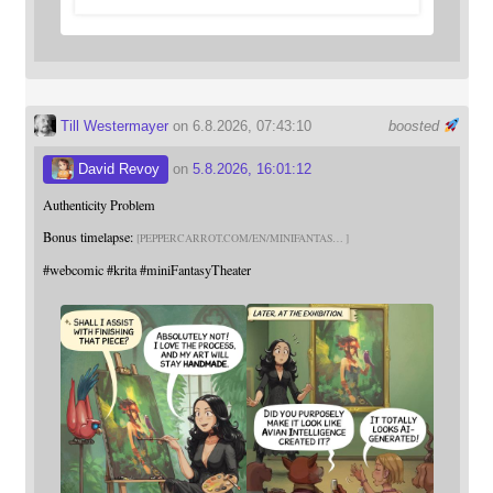
Till Westermayer
on 6.8.2026, 07:43:10
boosted
David Revoy
on
5.8.2026, 16:01:12
Authenticity Problem
Bonus timelapse:
PEPPERCARROT.COM/EN/MINIFANTAS
#
webcomic
#
krita
#
miniFantasyTheater