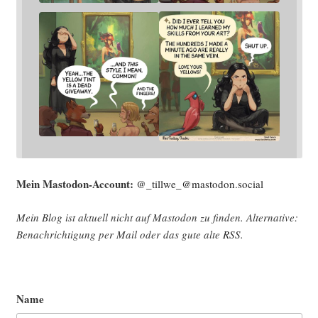
Mein Mast­o­don-Account:
@_tillwe_@mastodon.social
Mein Blog ist aktu­ell nicht auf Mast­o­don zu fin­den. Alter­na­ti­ve:
Benach­rich­ti­gung per Mail oder das gute alte
RSS
.
Name