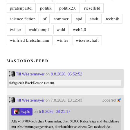
piratenpartei
politik
politik2.0
rieselfeld
science fiction
sf
sommer
spd
stadt
technik
twitter
wahlkampf
wald
web2.0
winfried kretschmann
winter
wissenschaft
MASTODON-FEED
Till Westermayer
on
8.8.2026, 05:52:52
@
fugueish
BlackDemon (small).
Till Westermayer
on 7.8.2026, 10:12:43
boosted
Haplo
on
5.8.2026, 08:21:17
Alle ~10.700 deutschen Gemeinden, über 60.000 Ratsanträge und -beschlüsse
mit Abstimmungsergebnissen, durchsuchbar an einem Ort: ratsblick.de -