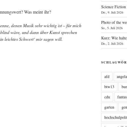
Science Fiction
n­nungs­wert? Was meint ihr?
Do., 9. Juli 2026
Photo of the we
en­ne, denen Musik sehr wich­tig ist – für mich
So., 5. Juli 2026
ben­blind wäre, und dann über Kunst spre­chen
Kurz: Wie halte
in leich­tes Schwert‘ mir sagen will.
Do., 2. Juli 2026
SCHLAGWÖR
afd
angel
btw13
bu
cdu
fanta
garten
ge
hochschulpoli