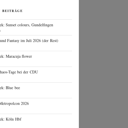
N BEITRÄGE
ek: Sunset colours, Gundelfingen
6
 und Fantasy im Juli 2026 (der Rest)
ek: Maracuja flower
haos-Tage bei der CDU
ek: Blue bee
 Metropolcon 2026
eek: Köln Hbf