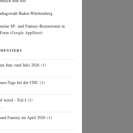
entlich sein soll
ndtagswahl Baden-Württemberg
 meine SF- und Fantasy-Rezensionen in
 Form
(Google AppSheet)
MMENTIERT
 im Juni (und Juli) 2026
(
1
)
d
haos-Tage bei der CDU
(
1
)
f weird - Teil I
(
1
)
..
 und Fantasy im April 2026
(
1
)