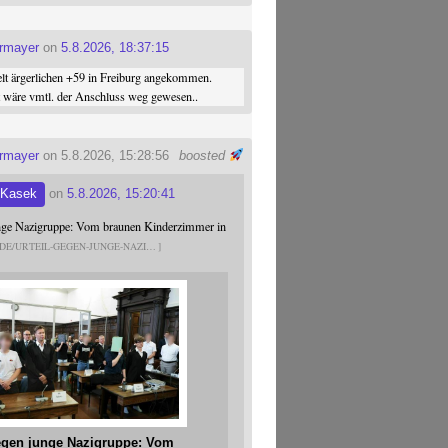
ermayer
on
5.8.2026, 18:37:15
elt ärgerlichen +59 in Freiburg angekommen.
st wäre vmtl. der Anschluss weg gewesen..
ermayer
on 5.8.2026, 15:28:56
boosted
 Kasek
on
5.8.2026, 15:20:41
unge Nazigruppe: Vom braunen Kinderzimmer in
.DE/URTEIL-GEGEN-JUNGE-NAZI
gegen junge Nazigruppe: Vom