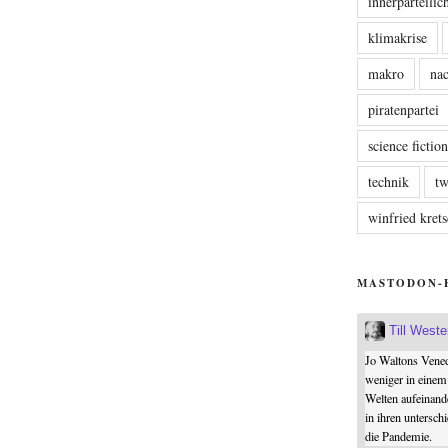
innerparteili
klimakrise
makro
nac
piratenpartei
science fictio
technik
tw
winfried kre
MASTODON-
Till West
Jo Waltons Vened
weniger in einem
Welten aufeinand
in ihren untersch
die Pandemie.