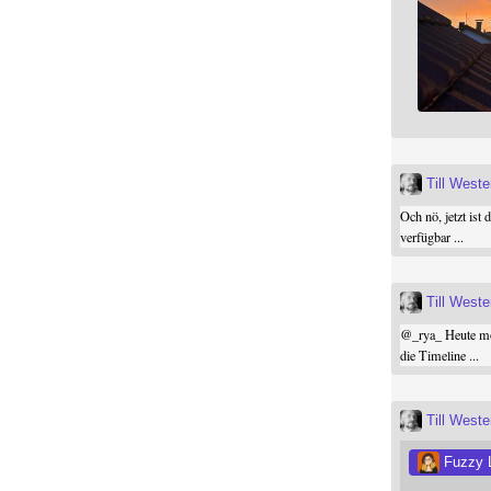
Till West
Och nö, jetzt ist 
verfügbar ...
Till West
@
_rya_
Heute mor
die Timeline ...
Till West
Fuzzy 