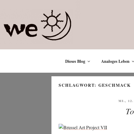
Zum
Inhalt
springen
Dieses Blog
Analoges Leben
SCHLAGWORT:
GESCHMACK
VERÖF
MI., 12
AM
To