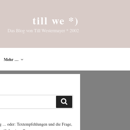
till we *)
Das Blog von Till Westermayer * 2002
Mehr …
Suchen
g ... oder: Textempfehlungen und die Frage,