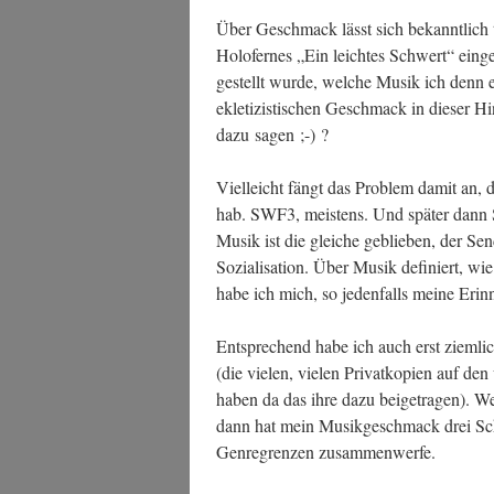
Über Geschmack lässt sich bekannt­lich tre
Holo­fer­nes „Ein leich­tes Schwert“ ein­ge
gestellt wur­de, wel­che Musik ich denn 
ekle­ti­zis­ti­schen Geschmack in die­ser H
dazu sagen ;-) ?
Viel­leicht fängt das Pro­blem damit an, d
hab. SWF3, meis­tens. Und spä­ter dan
Musik ist die glei­che geblie­ben, der Sen­
Sozia­li­sa­ti­on. Über Musik defi­niert, wie
habe ich mich, so jeden­falls mei­ne Erin­
Ent­spre­chend habe ich auch erst ziem­li
(die vie­len, vie­len Pri­vat­ko­pien auf den
haben da das ihre dazu bei­getra­gen). W
dann hat mein Musik­ge­schmack drei Schw
Gen­re­gren­zen zusammenwerfe.