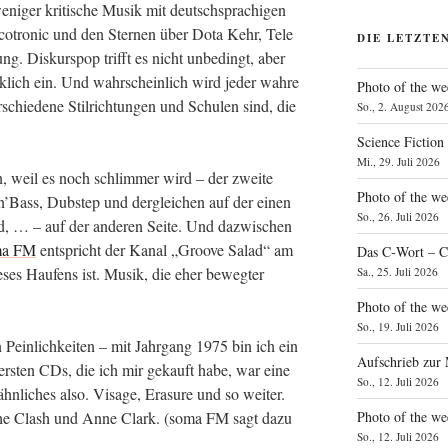
ni­ger kri­ti­sche Musik mit deutsch­spra­chi­gen
co­tro­nic und den Ster­nen über Dota Kehr, Tele
DIE LETZTE
 Dis­kurs­pop trifft es nicht unbe­dingt, aber
k­lich ein. Und wahr­schein­lich wird jeder wah­re
Photo of the we
schie­de­ne Stil­rich­tun­gen und Schu­len sind, die
So., 2. August 202
Science Fiction
Mi., 29. Juli 2026
n, weil es noch schlim­mer wird – der zwei­te
Photo of the we
’Bass, Dub­step und der­glei­chen auf der einen
So., 26. Juli 2026
, … – auf der ande­ren Sei­te. Und dazwi­schen
ma FM
ent­spricht der Kanal „Groo­ve Salad“ am
Das C‑Wort – C
­ses Hau­fens ist. Musik, die eher beweg­ter
Sa., 25. Juli 2026
Photo of the we
So., 19. Juli 2026
 Pein­lich­kei­ten – mit Jahr­gang 1975 bin ich ein
Aufschrieb zur
 ers­ten CDs, die ich mir gekauft habe, war eine
So., 12. Juli 2026
i­ches also. Visa­ge, Era­su­re und so wei­ter.
Photo of the w
, The Clash und Anne Clark. (soma FM sagt dazu
So., 12. Juli 2026