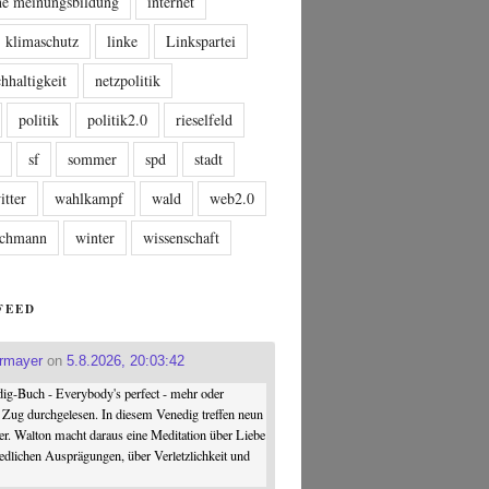
che meinungsbildung
internet
klimaschutz
linke
Linkspartei
hhaltigkeit
netzpolitik
politik
politik2.0
rieselfeld
n
sf
sommer
spd
stadt
itter
wahlkampf
wald
web2.0
tschmann
winter
wissenschaft
FEED
ermayer
on
5.8.2026, 20:03:42
ig-Buch - Everybody's perfect - mehr oder
 Zug durchgelesen. In diesem Venedig treffen neun
er. Walton macht daraus eine Meditation über Liebe
iedlichen Ausprägungen, über Verletzlichkeit und