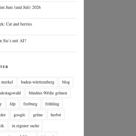
 im Juni (und Juli) 2026
ek: Cat and berries
n Sie’s mit AI?
TER
a merkel
baden-württemberg
blog
ndestagswahl
bündnis 90/die grünen
sy
fdp
freiburg
frühling
nder
google
grüne
herbst
tik
in eigener sache