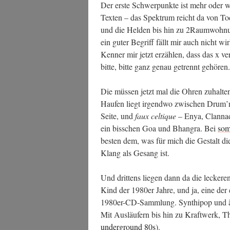
Der ers­te Schwer­punk­te ist mehr oder we
Tex­ten – das Spek­trum reicht da von To
und die Hel­den bis hin zu 2Raumwohnung.
ein guter Begriff fällt mir auch nicht wir
Ken­ner mir jetzt erzäh­len, dass das x ver­
bit­te, bit­te ganz genau getrennt gehören.
Die müs­sen jetzt mal die Ohren zuhal­te
Hau­fen liegt irgend­wo zwi­schen Drum’n
Sei­te, und
faux cel­tique
– Enya, Clan­nad
ein biss­chen Goa und Bhan­gra. Bei
so
bes­ten dem, was für mich die Gestalt die
Klang als Gesang ist.
Und drit­tens lie­gen dann da die lecke­ren
Kind der 1980er Jah­re, und ja, eine der
1980er-CD-Samm­lung. Syn­thipop und ähn­l
Mit Aus­läu­fern bis hin zu Kraft­werk
under­ground 80s
).