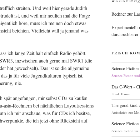
was das hier eig
ff­lich strei­ten. Und weil hier gera­de Judith
Rechner zur La
­tru­delt ist, und weil mir neu­lich mal die Fra­ge
eigent­lich höre, muss ich mei­nen doch etwas
Experimentell:
in­sicht beich­ten. Viel­leicht will ja jemand was
durchsuchbarer
ass ich lan­ge Zeit halt ein­fach Radio gehört
FRISCH KO
n SWR3, inzwi­schen auch ger­ne mal SWR1 (die
der hat gewech­selt). Das ist so die all­ge­mei­ne
Science Fiction
 das ja für vie­le Jugend­kul­tu­ren typisch ist,
Science Fiction un
ne­rung, nie.
Das C-Wort - C
Frank Hamm
ch spät ange­fan­gen, mir selbst CDs zu kau­fen
The good kind o
 u‑as­ta-Rech­nern bei nächt­li­chen Lay­out­ses­si­ons
enn ich mir anschaue, was für CDs ich besit­ze,
Aufschrieb zur Me.
er­punk­te, die ich jetzt ohne Rück­sicht auf
Science Fiction
Science Fiction im