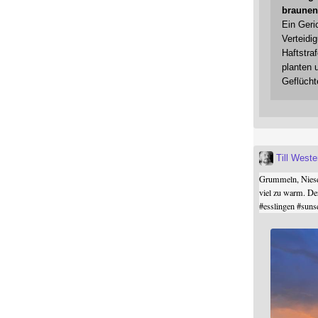
braunen
Ein Geri
Verteidi
Haftstraf
planten 
Geflücht
Till West
Grummeln, Niesel
viel zu warm. De
#
esslingen
#
suns