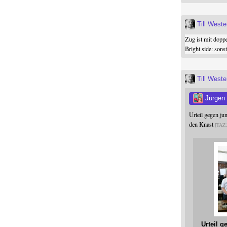
Till West
Zug ist mit dopp
Bright side: son
Till West
Jürgen
Urteil gegen j
den Knast
TAZ
Urteil 