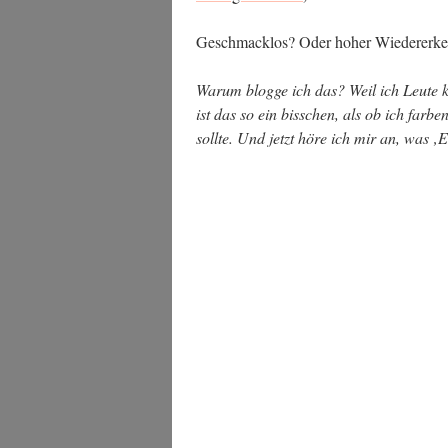
Geschmack­los? Oder hoher Wie­der­erke
War­um blog­ge ich das? Weil ich Leu­te k
ist das so ein biss­chen, als ob ich far­
soll­te. Und jetzt höre ich mir an, was ‚E