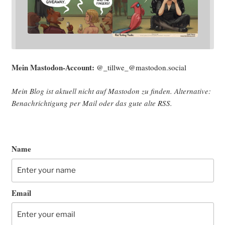
Mein Mast­o­don-Account:
@_tillwe_@mastodon.social
Mein Blog ist aktu­ell nicht auf Mast­o­don zu fin­den. Alter­na­ti­ve:
Benach­rich­ti­gung per Mail oder das gute alte
RSS
.
Name
Email