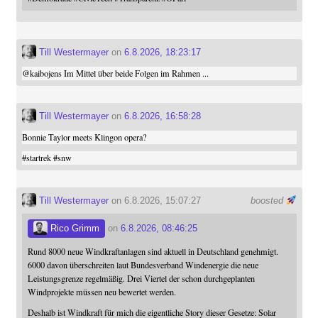
Till Westermayer
on
6.8.2026, 18:23:17
@
kaibojens
Im Mittel über beide Folgen im Rahmen ...
Till Westermayer
on
6.8.2026, 16:58:28
Bonnie Taylor meets Klingon opera?
#
startrek
#
snw
Till Westermayer
on 6.8.2026, 15:07:27
boosted
Rico Grimm
on
6.8.2026, 08:46:25
Rund 8000 neue Windkraftanlagen sind aktuell in Deutschland genehmigt.
6000 davon überschreiten laut Bundesverband Windenergie die neue
Leistungsgrenze regelmäßig. Drei Viertel der schon durchgeplanten
Windprojekte müssen neu bewertet werden.
Deshalb ist Windkraft für mich die eigentliche Story dieser Gesetze: Solar