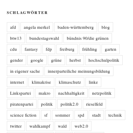
SCHLAGWÖRTER
afd
angela merkel
baden-württemberg
blog
btw13
bundestagswahl
bündnis 90/die grünen
cdu
fantasy
fdp
freiburg
frühling
garten
gender
google
grüne
herbst
hochschulpolitik
in eigener sache
innerparteiliche meinungsbildung
internet
klimakrise
klimaschutz
linke
Linkspartei
makro
nachhaltigkeit
netzpolitik
piratenpartei
politik
politik2.0
rieselfeld
science fiction
sf
sommer
spd
stadt
technik
twitter
wahlkampf
wald
web2.0