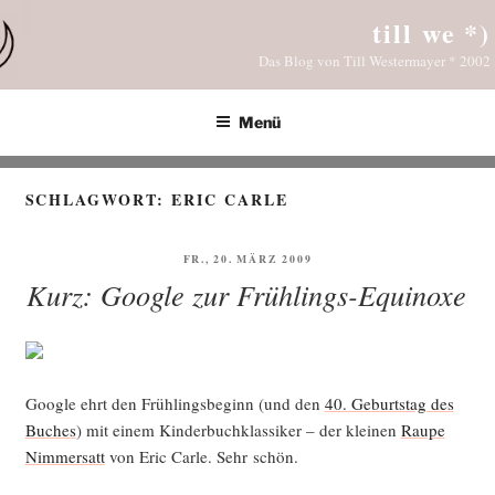
Zum
till we *)
Inhalt
Das Blog von Till Westermayer * 2002
springen
Menü
SCHLAGWORT:
ERIC CARLE
VERÖFFENTLICHT
FR., 20. MÄRZ 2009
AM
Kurz: Google zur Frühlings-Equinoxe
Goog­le ehrt den Früh­lings­be­ginn (und den
40. Geburts­tag des
Buches
) mit einem Kin­der­buch­klas­si­ker – der klei­nen
Rau­pe
Nim­mer­satt
von Eric Car­le. Sehr schön.