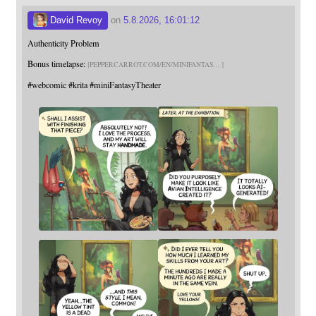
David Revoy
on
5.8.2026, 16:01:12
Authenticity Problem
Bonus timelapse:
PEPPERCARROT.COM/EN/MINIFANTAS
#
webcomic
#
krita
#
miniFantasyTheater