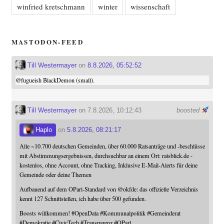
winfried kretschmann
winter
wissenschaft
MASTODON-FEED
Till Westermayer
on
8.8.2026, 05:52:52
@
fugueish
BlackDemon (small).
Till Westermayer
on 7.8.2026, 10:12:43
boosted
Haplo
on
5.8.2026, 08:21:17
Alle ~10.700 deutschen Gemeinden, über 60.000 Ratsanträge und -beschlüsse
mit Abstimmungsergebnissen, durchsuchbar an einem Ort: ratsblick.de -
kostenlos, ohne Account, ohne Tracking, Inklusive E-Mail-Alerts für deine
Gemeinde oder deine Themen
Aufbauend auf dem OParl-Standard von
@
okfde
: das offizielle Verzeichnis
kennt 127 Schnittstellen, ich habe über 500 gefunden.
Boosts willkommen!
#
OpenData
#
Kommunalpolitik
#
Gemeinderat
#
Demokratie
#
CivicTech
#
Transparenz
#
OParl