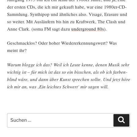
der ers­ten CDs, die ich mir gekauft habe, war eine 1980er-CD-
Samm­lung. Syn­thipop und ähn­li­ches also. Visa­ge, Era­su­re und
so wei­ter. Mit Aus­läu­fern bis hin zu Kraft­werk, The Clash und
Anne Clark. (soma FM sagt dazu
under­ground 80s
).
Geschmack­los? Oder hoher Wie­der­erken­nungs­wert? Was
meint ihr?
War­um blog­ge ich das? Weil ich Leu­te ken­ne, denen Musik sehr
wich­tig ist – für mich ist das so ein biss­chen, als ob ich far­ben­
blind wäre, und dann über Kunst spre­chen soll­te. Und jetzt höre
ich mir an, was ‚Ein leich­tes Schwert‘ mir sagen will.
Suche
Such
nach: