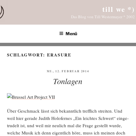
Zum
till we *)
Inhalt
Das Blog von Till Westermayer * 2002
springen
Menü
SCHLAGWORT:
ERASURE
VERÖFFENTLICHT
MI., 12. FEBRUAR 2014
AM
Tonlagen
Über Geschmack lässt sich bekannt­lich treff­lich strei­ten. Und
weil hier gera­de Judith Holo­fer­nes „Ein leich­tes Schwert“ ein­ge­
tru­delt ist, und weil mir neu­lich mal die Fra­ge gestellt wur­de,
wel­che Musik ich denn eigent­lich höre, muss ich mei­nen doch