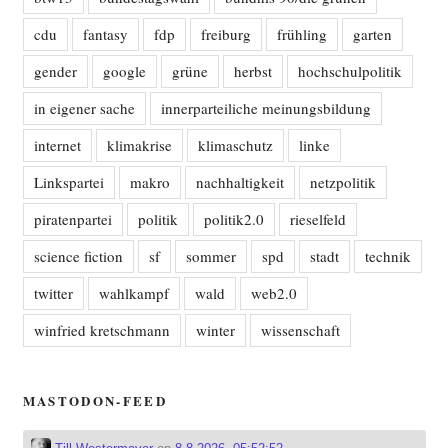
cdu
fantasy
fdp
freiburg
frühling
garten
gender
google
grüne
herbst
hochschulpolitik
in eigener sache
innerparteiliche meinungsbildung
internet
klimakrise
klimaschutz
linke
Linkspartei
makro
nachhaltigkeit
netzpolitik
piratenpartei
politik
politik2.0
rieselfeld
science fiction
sf
sommer
spd
stadt
technik
twitter
wahlkampf
wald
web2.0
winfried kretschmann
winter
wissenschaft
MASTODON-FEED