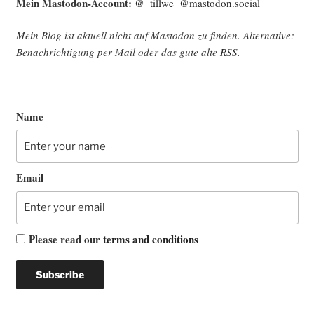
Mein Mast­o­don-Account:
@_tillwe_@mastodon.social
Mein Blog ist aktu­ell nicht auf Mast­o­don zu fin­den. Alter­na­ti­ve:
Benach­rich­ti­gung per Mail oder das gute alte
RSS
.
Name
Email
Please read our
terms and conditions