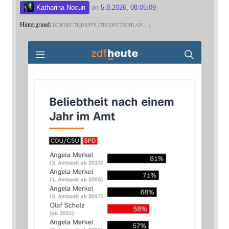
Katharina Nocun
on
5.8.2026, 08:05:09
Hintergrund:
ZDFHEUTE.DE/POLITIK/DEUTSCHLAN