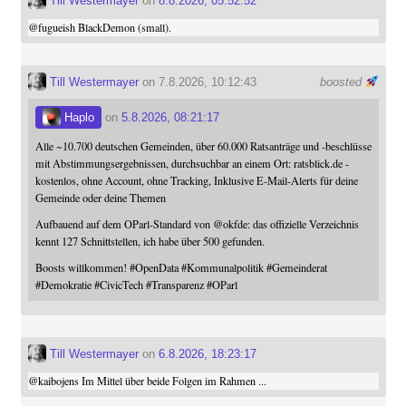
Till Westermayer
on
8.8.2026, 05:52:52
@
fugueish
BlackDemon (small).
Till Westermayer
on 7.8.2026, 10:12:43
boosted
Haplo
on
5.8.2026, 08:21:17
Alle ~10.700 deutschen Gemeinden, über 60.000 Ratsanträge und -beschlüsse
mit Abstimmungsergebnissen, durchsuchbar an einem Ort: ratsblick.de -
kostenlos, ohne Account, ohne Tracking, Inklusive E-Mail-Alerts für deine
Gemeinde oder deine Themen
Aufbauend auf dem OParl-Standard von
@
okfde
: das offizielle Verzeichnis
kennt 127 Schnittstellen, ich habe über 500 gefunden.
Boosts willkommen!
#
OpenData
#
Kommunalpolitik
#
Gemeinderat
#
Demokratie
#
CivicTech
#
Transparenz
#
OParl
Till Westermayer
on
6.8.2026, 18:23:17
@
kaibojens
Im Mittel über beide Folgen im Rahmen ...