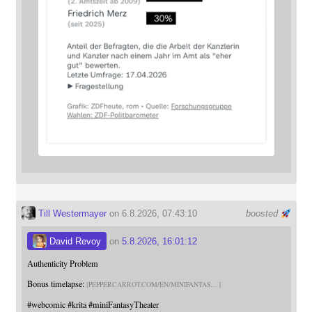
Till Westermayer
on 6.8.2026, 07:43:10
boosted
David Revoy
on
5.8.2026, 16:01:12
Authenticity Problem
Bonus timelapse:
PEPPERCARROT.COM/EN/MINIFANTAS
#
webcomic
#
krita
#
miniFantasyTheater