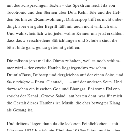
mit deutsch­spra­chi­gen Tex­ten – das Spek­trum reicht da von
Toco­tro­nic und den Ster­nen über Dota Kehr, Tele und die Hel­
den bis hin zu 2Raumwohnung. Dis­kurs­pop trifft es nicht unbe­
dingt, aber ein guter Begriff fällt mir auch nicht wirk­lich ein.
Und wahr­schein­lich wird jeder wah­re Ken­ner mir jetzt erzäh­len,
dass das x ver­schie­de­ne Stil­rich­tun­gen und Schu­len sind, die
bit­te, bit­te ganz genau getrennt gehören.
Die müs­sen jetzt mal die Ohren zuhal­ten, weil es noch schlim­
mer wird – der zwei­te Hau­fen liegt irgend­wo zwi­schen
Drum’n’Bass, Dub­step und der­glei­chen auf der einen Sei­te, und
faux cel­tique
– Enya, Clan­nad, … – auf der ande­ren Sei­te. Und
dazwi­schen ein biss­chen Goa und Bhan­gra. Bei
soma FM
ent­
spricht der Kanal „Groo­ve Salad“ am bes­ten dem, was für mich
die Gestalt die­ses Hau­fens ist. Musik, die eher beweg­ter Klang
als Gesang ist.
Und drit­tens lie­gen dann da die lecke­ren Pein­lich­kei­ten – mit
Jahr­gang 1975 bin ich ein Kind der 1980er Jah­re, und ja, eine