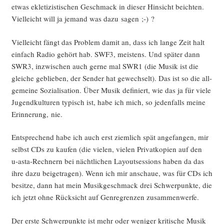
etwas ekle­ti­zis­ti­schen Geschmack in die­ser Hin­sicht beich­ten.
Viel­leicht will ja jemand was dazu sagen ;-) ?
Viel­leicht fängt das Pro­blem damit an, dass ich lan­ge Zeit halt
ein­fach Radio gehört hab. SWF3, meis­tens. Und spä­ter dann
SWR3, inzwi­schen auch ger­ne mal SWR1 (die Musik ist die
glei­che geblie­ben, der Sen­der hat gewech­selt). Das ist so die all­
ge­mei­ne Sozia­li­sa­ti­on. Über Musik defi­niert, wie das ja für vie­le
Jugend­kul­tu­ren typisch ist, habe ich mich, so jeden­falls mei­ne
Erin­ne­rung, nie.
Ent­spre­chend habe ich auch erst ziem­lich spät ange­fan­gen, mir
selbst CDs zu kau­fen (die vie­len, vie­len Pri­vat­ko­pien auf den
u‑as­ta-Rech­nern bei nächt­li­chen Lay­out­ses­si­ons haben da das
ihre dazu bei­getra­gen). Wenn ich mir anschaue, was für CDs ich
besit­ze, dann hat mein Musik­ge­schmack drei Schwer­punk­te, die
ich jetzt ohne Rück­sicht auf Gen­re­gren­zen zusammenwerfe.
Der ers­te Schwer­punk­te ist mehr oder weni­ger kri­ti­sche Musik