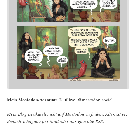
Mein Mast­o­don-Account:
@_tillwe_@mastodon.social
Mein Blog ist aktu­ell nicht auf Mast­o­don zu fin­den. Alter­na­ti­ve:
Benach­rich­ti­gung per Mail oder das gute alte
RSS
.