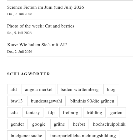
Science Fiction im Juni (und Juli) 2026
Do., 9. Juli 2026
Photo of the week: Cat and berries
So., 5. Juli 2026
Kurz: Wie halten Sie’s mit AI?
Do., 2. Juli 2026
SCHLAGWÖRTER
afd
angela merkel
baden-württemberg
blog
btw13
bundestagswahl
bündnis 90/die grünen
cdu
fantasy
fdp
freiburg
frühling
garten
gender
google
grüne
herbst
hochschulpolitik
in eigener sache
innerparteiliche meinungsbildung