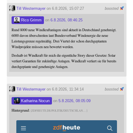
Till Westermayer
on 6.8.2026, 15:07:27
boosted
Rico Grimm
on
6.8.2026, 08:46:25
Rund 8000 neue Windkraftanlagen sind aktuell in Deutschland genehmigt.
6000 davon überschreiten laut Bundesverband Windenergie die neue
Leistungsgrenze regelmäßig. Drei Viertel der schon durchgeplanten
Windprojekte müssen neu bewertet werden.
Deshalb ist Windkraft für mich die eigentliche Story dieser Gesetze: Solar
verliert Garantien für zukünftige Anlagen. Windkraft verliert sie für bereits
durchgeplante und genehmigte Anlagen.
Till Westermayer
on 6.8.2026, 11:34:14
boosted
Katharina Nocun
on
5.8.2026, 08:05:09
Hintergrund:
ZDFHEUTE.DE/POLITIK/DEUTSCHLAN