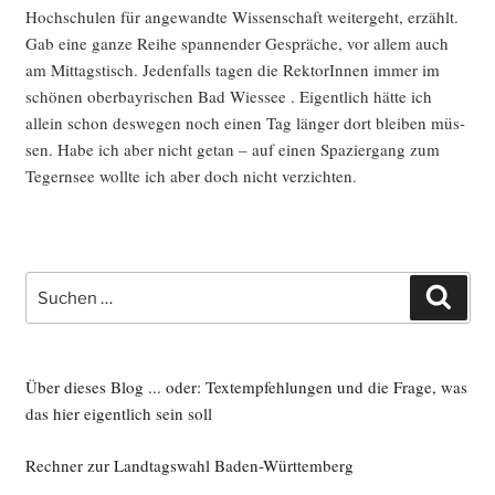
Hoch­schu­len für ange­wand­te Wis­sen­schaft wei­ter­geht, erzählt.
Gab eine gan­ze Rei­he span­nen­der Gesprä­che, vor allem auch
am Mit­tags­tisch. Jeden­falls tagen die Rek­to­rIn­nen immer im
schö­nen ober­bay­ri­schen Bad Wies­see . Eigent­lich hät­te ich
allein schon des­we­gen noch einen Tag län­ger dort blei­ben müs­
sen. Habe ich aber nicht getan – auf einen Spa­zier­gang zum
Tegern­see woll­te ich aber doch nicht verzichten.
Suche
Such
nach:
Über dieses Blog ... oder: Textempfehlungen und die Frage, was
das hier eigentlich sein soll
Rechner zur Landtagswahl Baden-Württemberg