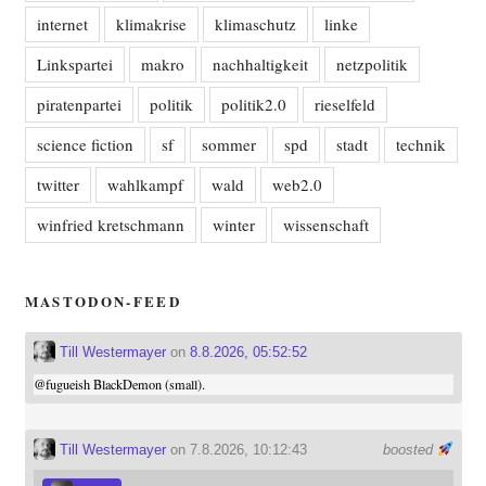
internet
klimakrise
klimaschutz
linke
Linkspartei
makro
nachhaltigkeit
netzpolitik
piratenpartei
politik
politik2.0
rieselfeld
science fiction
sf
sommer
spd
stadt
technik
twitter
wahlkampf
wald
web2.0
winfried kretschmann
winter
wissenschaft
MASTODON-FEED
Till Westermayer
on
8.8.2026, 05:52:52
@
fugueish
BlackDemon (small).
Till Westermayer
on 7.8.2026, 10:12:43
boosted