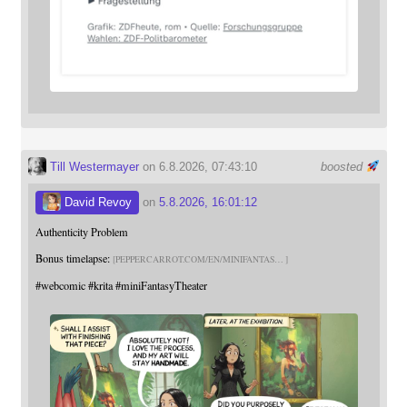
Till Westermayer
on 6.8.2026, 07:43:10
boosted
David Revoy
on
5.8.2026, 16:01:12
Authenticity Problem
Bonus timelapse:
PEPPERCARROT.COM/EN/MINIFANTAS
#
webcomic
#
krita
#
miniFantasyTheater