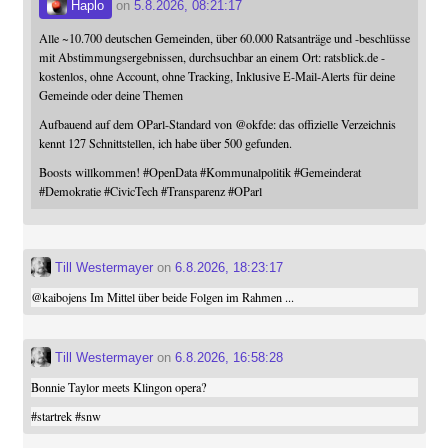
Haplo
on
5.8.2026, 08:21:17
Alle ~10.700 deutschen Gemeinden, über 60.000 Ratsanträge und -beschlüsse
mit Abstimmungsergebnissen, durchsuchbar an einem Ort: ratsblick.de -
kostenlos, ohne Account, ohne Tracking, Inklusive E-Mail-Alerts für deine
Gemeinde oder deine Themen
Aufbauend auf dem OParl-Standard von
@
okfde
: das offizielle Verzeichnis
kennt 127 Schnittstellen, ich habe über 500 gefunden.
Boosts willkommen!
#
OpenData
#
Kommunalpolitik
#
Gemeinderat
#
Demokratie
#
CivicTech
#
Transparenz
#
OParl
Till Westermayer
on
6.8.2026, 18:23:17
@
kaibojens
Im Mittel über beide Folgen im Rahmen ...
Till Westermayer
on
6.8.2026, 16:58:28
Bonnie Taylor meets Klingon opera?
#
startrek
#
snw