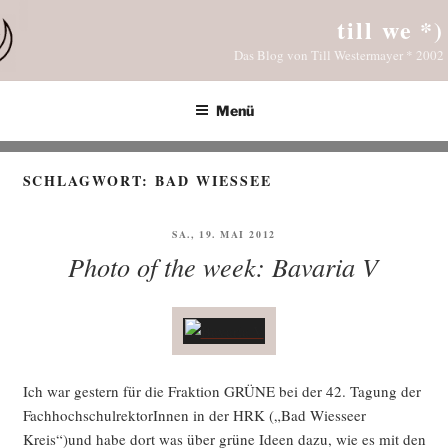
Zum
till we *)
Inhalt
Das Blog von Till Westermayer * 2002
springen
Menü
SCHLAGWORT:
BAD WIESSEE
VERÖFFENTLICHT
SA., 19. MAI 2012
AM
Photo of the week: Bavaria V
Ich war ges­tern für die Frak­ti­on GRÜNE bei der 42. Tagung der
Fach­hoch­schul­rek­to­rIn­nen in der HRK („Bad Wies­se­er
Kreis“)und habe dort was über grü­ne Ideen dazu, wie es mit den