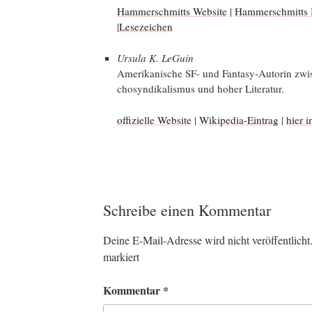
Ham­mer­schmitts Web­site
|
Ham­mer­schmitts
|
Lese­zei­chen
Ursu­la K. LeGuin
Ame­ri­ka­ni­sche SF- und Fan­ta­sy-Autorin zwi­
cho­syn­di­ka­lis­mus und hoher Literatur.
offi­zi­el­le Web­site
|
Wiki­pe­dia-Ein­trag
|
hier 
Schreibe einen Kommentar
Deine E-Mail-Adresse wird nicht veröffentlicht
markiert
Kommentar
*