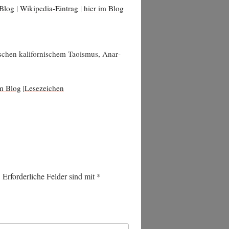
 Blog
|
Wiki­pe­dia-Ein­trag
|
hier im Blog
schen kali­for­ni­schem Tao­is­mus, Anar­
im Blog
|
Lese­zei­chen
.
Erforderliche Felder sind mit
*