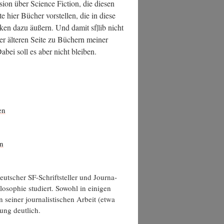
si­on über Sci­ence Fic­tion, die die­sen
 hier Bücher vor­stel­len, die in die­se
n­ken dazu äußern. Und damit sf|lib nicht
ner älte­ren Sei­te zu Büchern mei­ner
. Dabei soll es aber nicht bleiben.
en
en
t­scher SF-Schrift­stel­ler und Jour­na­
lo­so­phie stu­diert. Sowohl in eini­gen
 sei­ner jour­na­lis­ti­schen Arbeit (etwa
l­tung deutlich.