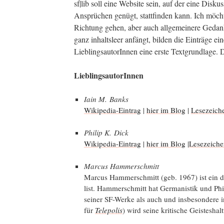
sf|lib soll eine Web­site sein, auf der eine Dis­kus­
Ansprü­chen genügt, statt­fin­den kann. Ich möch­te
Rich­tung gehen, aber auch all­ge­mei­ne­re Geda
ganz inhalts­leer anfängt, bil­den die Ein­trä­ge ei
Lieb­lings­au­torIn­nen eine ers­te Text­grund­la­ge
Lieb­lings­au­torIn­nen
Iain M. Banks
Wiki­pe­dia-Ein­trag
|
hier im Blog
|
Lese­zei­ch
Phil­ip K. Dick
Wiki­pe­dia-Ein­trag
|
hier im Blog
|
Lese­zei­ch
Mar­cus Hammerschmitt
Mar­cus Ham­mer­schmitt (geb. 1967) ist ein deu
list. Ham­mer­schmitt hat Ger­ma­nis­tik und Phi­
sei­ner SF-Wer­ke als auch und ins­be­son­de­re in
für
Tele­po­lis
) wird sei­ne kri­ti­sche Geis­tes­ha