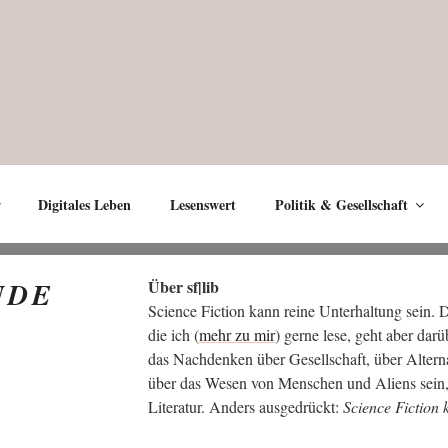
Digitales Leben
Lesenswert
Politik & Gesellschaft
NDE
Über sf|lib
Sci­ence Fic­tion kann rei­ne Unter­hal­tung sein.
die ich (
mehr zu mir
) ger­ne lese, geht aber dar­
das Nach­den­ken über Gesell­schaft, über Alter­na
über das Wesen von Men­schen und Ali­ens sein, 
Lite­ra­tur. Anders aus­ge­drückt:
Sci­ence Fic­tion