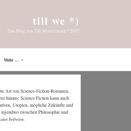
till we *)
Das Blog von Till Westermayer * 2002
Mehr …
 Die Art von Sci­ence-Fic­tion-Roma­nen,
über hin­aus: Sci­ence Fic­tion kann auch
­ti­ven, Uto­pien, mög­li­che Zukünf­te und
irgend­wo zwi­schen Phi­lo­so­phie und
 kann befreien.