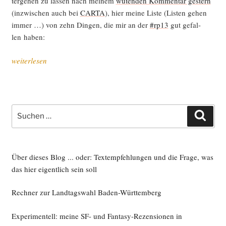
ter­ge­hen zu las­sen nach mei­nem
wüten­den Kom­men­tar ges­tern
(inzwi­schen auch bei
CARTA
), hier mei­ne Lis­te (Lis­ten gehen
immer …) von zehn Din­gen, die mir an der
#rp13
gut gefal­
len haben:
„Zehn
weiterlesen
Din­
ge,
die
an
Suche
Such
der
nach:
re:publica
toll waren“
Über dieses Blog ... oder: Textempfehlungen und die Frage, was
das hier eigentlich sein soll
Rechner zur Landtagswahl Baden-Württemberg
Experimentell: meine SF- und Fantasy-Rezensionen in