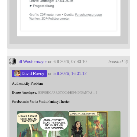
Till Westermayer
on 6.8.2026, 07:43:10
boosted 🚀
David Revoy
on
5.8.2026, 16:01:12
Authenticity Problem
Bonus timelapse:
PEPPERCARROT.COM/EN/MINIFANTAS
#
webcomic
#
krita
#
miniFantasyTheater