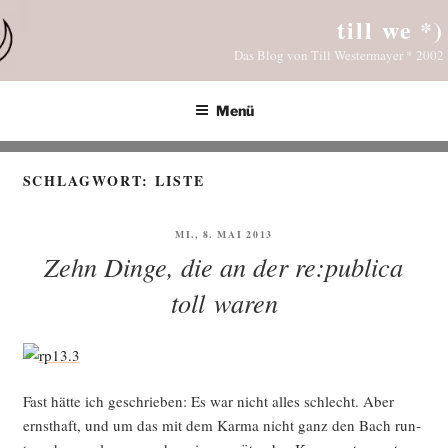
Zum
till we *)
Inhalt
Das Blog von Till Westermayer * 2002
springen
Menü
SCHLAGWORT:
LISTE
VERÖFFENTLICHT
MI., 8. MAI 2013
AM
Zehn Dinge, die an der re:publica
toll waren
Fast hät­te ich geschrie­ben: Es war nicht alles schlecht. Aber
ernst­haft, und um das mit dem Kar­ma nicht ganz den Bach run­