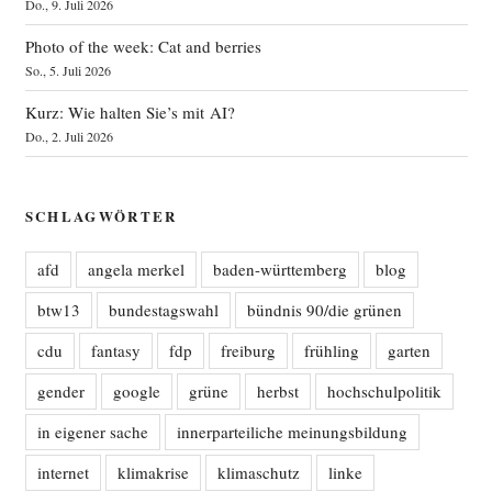
Do., 9. Juli 2026
Photo of the week: Cat and berries
So., 5. Juli 2026
Kurz: Wie halten Sie’s mit AI?
Do., 2. Juli 2026
SCHLAGWÖRTER
afd
angela merkel
baden-württemberg
blog
btw13
bundestagswahl
bündnis 90/die grünen
cdu
fantasy
fdp
freiburg
frühling
garten
gender
google
grüne
herbst
hochschulpolitik
in eigener sache
innerparteiliche meinungsbildung
internet
klimakrise
klimaschutz
linke