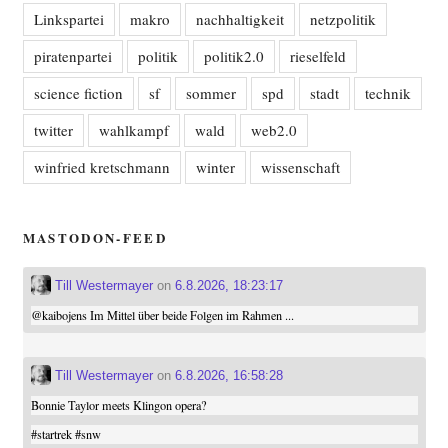
Linkspartei
makro
nachhaltigkeit
netzpolitik
piratenpartei
politik
politik2.0
rieselfeld
science fiction
sf
sommer
spd
stadt
technik
twitter
wahlkampf
wald
web2.0
winfried kretschmann
winter
wissenschaft
MASTODON-FEED
Till Westermayer
on
6.8.2026, 18:23:17
@
kaibojens
Im Mittel über beide Folgen im Rahmen ...
Till Westermayer
on
6.8.2026, 16:58:28
Bonnie Taylor meets Klingon opera?
#
startrek
#
snw