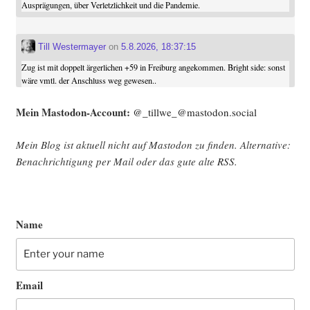
Ausprägungen, über Verletzlichkeit und die Pandemie.
Till Westermayer
on
5.8.2026, 18:37:15
Zug ist mit doppelt ärgerlichen +59 in Freiburg angekommen. Bright side: sonst
wäre vmtl. der Anschluss weg gewesen..
Mein Mast­o­don-Account:
@_tillwe_@mastodon.social
Mein Blog ist aktu­ell nicht auf Mast­o­don zu fin­den. Alter­na­ti­ve:
Benach­rich­ti­gung per Mail oder das gute alte
RSS
.
Name
Email